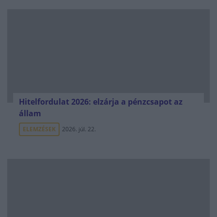
Hitelfordulat 2026: elzárja a pénzcsapot az
állam
ELEMZÉSEK
2026. júl. 22.