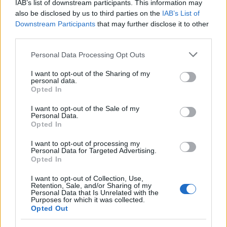
IAB’s list of downstream participants. This information may
also be disclosed by us to third parties on the
IAB’s List of
Megérkezett Magyar Péter bejelentése: így
Downstream Participants
that may further disclose it to other
költik el a 6 ezer milliárd forintnyi uniós pénzt
third parties.
HÍREK
3 órája
Please note that this website/app uses one or more Google
Personal Data Processing Opt Outs
services and may gather and store information including but
not limited to your visit or usage behaviour. You may click to
I want to opt-out of the Sharing of my
personal data.
Megérkezett a hidegfront - térképen a friss
grant or deny consent to Google and its third-party tags to
Opted In
use your data for below specified purposes in below Google
helyzet
consent section.
I want to opt-out of the Sale of my
HÍREK
Personal Data.
6 órája
Opted In
I want to opt-out of processing my
Personal Data for Targeted Advertising.
Opted In
I want to opt-out of Collection, Use,
Retention, Sale, and/or Sharing of my
Personal Data that Is Unrelated with the
Purposes for which it was collected.
Opted Out