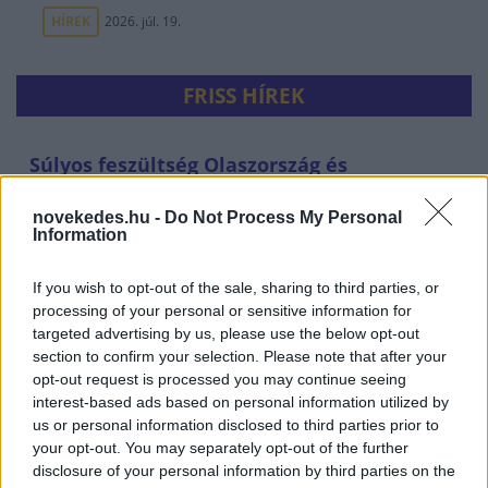
HÍREK
2026. júl. 19.
FRISS HÍREK
Súlyos feszültség Olaszország és
Spanyolország között: kölcsönös korlátozás
novekedes.hu -
Do Not Process My Personal
az egymás országából érkezőkre
Information
HÍREK
3 órája
If you wish to opt-out of the sale, sharing to third parties, or
processing of your personal or sensitive information for
targeted advertising by us, please use the below opt-out
section to confirm your selection. Please note that after your
opt-out request is processed you may continue seeing
interest-based ads based on personal information utilized by
us or personal information disclosed to third parties prior to
your opt-out. You may separately opt-out of the further
disclosure of your personal information by third parties on the