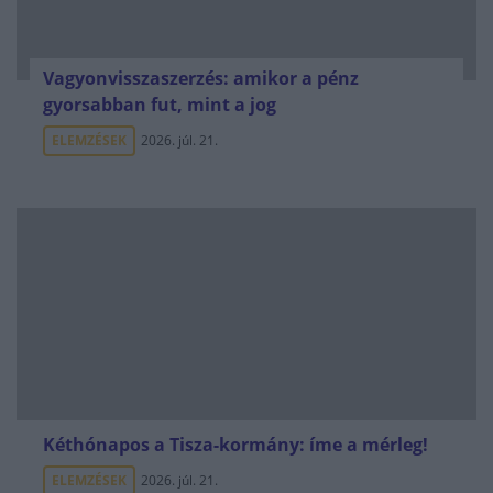
Vagyonvisszaszerzés: amikor a pénz
gyorsabban fut, mint a jog
ELEMZÉSEK
2026. júl. 21.
Kéthónapos a Tisza-kormány: íme a mérleg!
ELEMZÉSEK
2026. júl. 21.