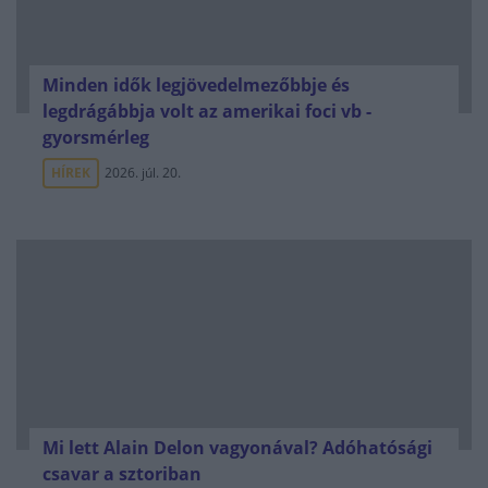
Minden idők legjövedelmezőbbje és
legdrágábbja volt az amerikai foci vb -
gyorsmérleg
HÍREK
2026. júl. 20.
Mi lett Alain Delon vagyonával? Adóhatósági
csavar a sztoriban