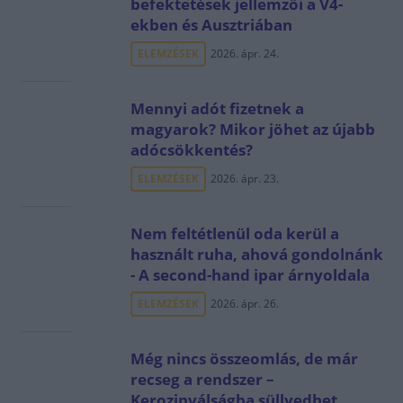
befektetések jellemzői a V4-
ekben és Ausztriában
ELEMZÉSEK
2026. ápr. 24.
Mennyi adót fizetnek a
magyarok? Mikor jöhet az újabb
adócsökkentés?
ELEMZÉSEK
2026. ápr. 23.
Nem feltétlenül oda kerül a
használt ruha, ahová gondolnánk
- A second-hand ipar árnyoldala
ELEMZÉSEK
2026. ápr. 26.
Még nincs összeomlás, de már
recseg a rendszer –
Kerozinválságba süllyedhet