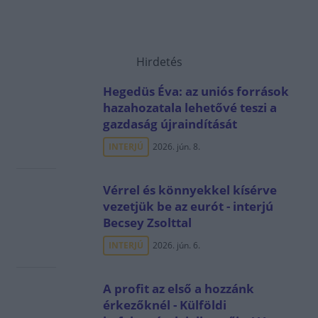
Hirdetés
Hegedüs Éva: az uniós források
hazahozatala lehetővé teszi a
gazdaság újraindítását
INTERJÚ
2026. jún. 8.
Vérrel és könnyekkel kísérve
vezetjük be az eurót - interjú
Becsey Zsolttal
INTERJÚ
2026. jún. 6.
A profit az első a hozzánk
érkezőknél - Külföldi