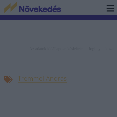
Az adatok időállapota: késleltetett. |
Jogi nyilatkozat
Tremmel András