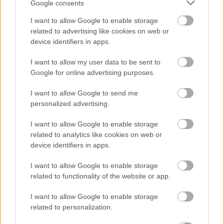
Kormányinfó: még augusztusban
Google consents
megválaszthatják a vagyonvisszaszerzési
I want to allow Google to enable storage
hivatal vezetőit
related to advertising like cookies on web or
HÍREK
6 órája
device identifiers in apps.
I want to allow my user data to be sent to
Google for online advertising purposes.
Spanyol határ: gyerekek százai várnak
bejutásra, egy siklóernyős átkelés közben
I want to allow Google to send me
meghalt, 141-re nőtt a halottak száma
personalized advertising.
HÍREK
7 órája
I want to allow Google to enable storage
related to analytics like cookies on web or
device identifiers in apps.
I want to allow Google to enable storage
related to functionality of the website or app.
I want to allow Google to enable storage
related to personalization.
NÉPSZERŰ