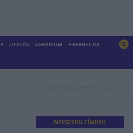
S
UTAZÁS
AGRÁRIUM
ENERGETIKA
Az adatok időállapota: késleltetett. |
Jogi nyilatkozat
NÉPSZERŰ CÍMKÉK