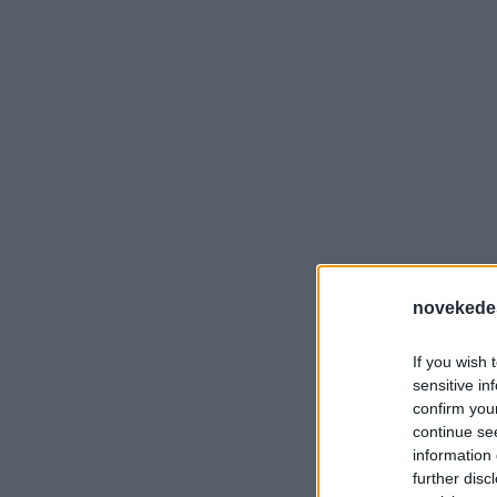
novekede
If you wish 
sensitive in
confirm you
continue se
information 
further disc