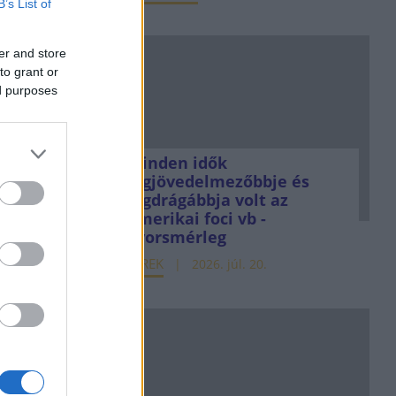
B’s List of
er and store
to grant or
ed purposes
Minden idők
legjövedelmezőbbje és
legdrágábbja volt az
amerikai foci vb -
gyorsmérleg
HÍREK
2026. júl. 20.