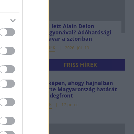
Mi lett Alain Delon
vagyonával? Adóhatósági
csavar a sztoriban
HÍREK
2026. júl. 19.
FRISS HÍREK
Térképen, ahogy hajnalban
elérte Magyarország határát
a hidegfront
HÍREK
17 perce