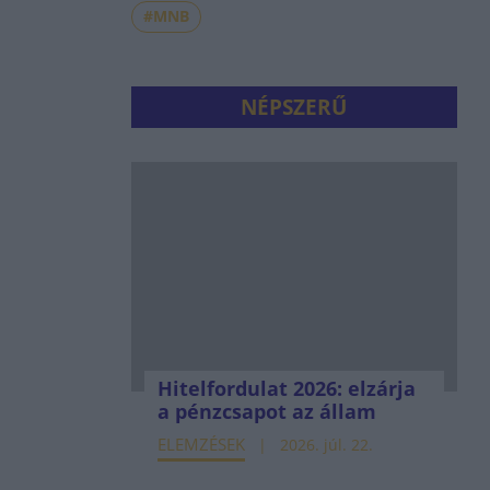
#MNB
NÉPSZERŰ
Hitelfordulat 2026: elzárja
a pénzcsapot az állam
ELEMZÉSEK
2026. júl. 22.