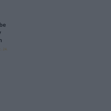
l
 be
y
n
. 24.