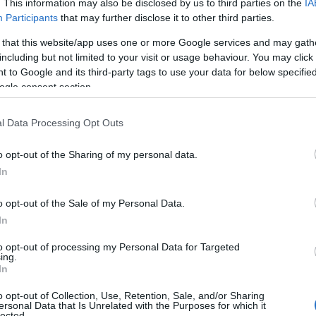
. This information may also be disclosed by us to third parties on the
IA
Participants
that may further disclose it to other third parties.
 that this website/app uses one or more Google services and may gath
including but not limited to your visit or usage behaviour. You may click 
 to Google and its third-party tags to use your data for below specifi
ogle consent section.
l Data Processing Opt Outs
o opt-out of the Sharing of my personal data.
In
o opt-out of the Sale of my Personal Data.
In
to opt-out of processing my Personal Data for Targeted
ing.
In
o opt-out of Collection, Use, Retention, Sale, and/or Sharing
ersonal Data that Is Unrelated with the Purposes for which it
lected.