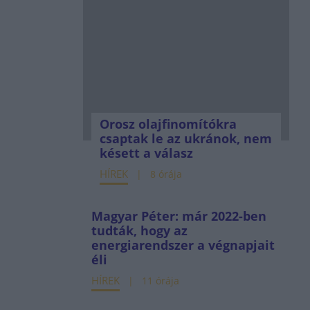
Orosz olajfinomítókra
csaptak le az ukránok, nem
késett a válasz
HÍREK
8 órája
Magyar Péter: már 2022-ben
tudták, hogy az
energiarendszer a végnapjait
éli
HÍREK
11 órája