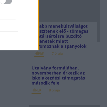
Újabb menekültválságot
készítenek elő - tömeges
határsértésre buzdító
üzenetek miatt
nyomoznak a spanyolok
HÍREK
7 órája
Utalvány formájában,
novemberben érkezik az
iskolakezdési támogatás
második fele
HÍREK
8 órája