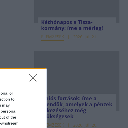
Kéthónapos a Tisza-
kormány: íme a mérleg!
ELEMZÉSEK
2026. júl. 21.
sonal or
Uniós források: íme a
ection to
teendők, amelyek a pénzek
ou may
érkezéséhez még
 personal
szükségesek
out of the
 downstream
ELEMZÉSEK
2026. júl. 20.