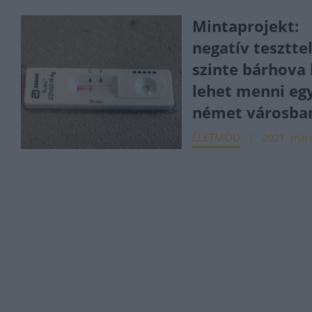
Mintaprojekt:
negatív tesztte
szinte bárhova
lehet menni eg
német városba
ÉLETMÓD
2021. márc