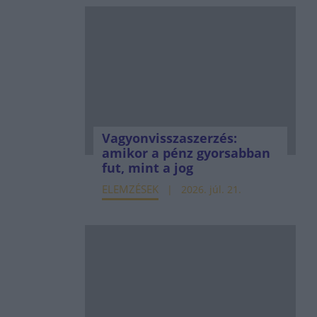
Vagyonvisszaszerzés:
amikor a pénz gyorsabban
fut, mint a jog
ELEMZÉSEK
2026. júl. 21.