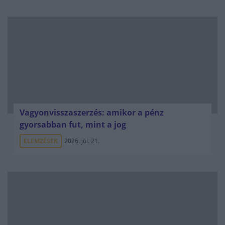
Vagyonvisszaszerzés: amikor a pénz
gyorsabban fut, mint a jog
ELEMZÉSEK
2026. júl. 21.