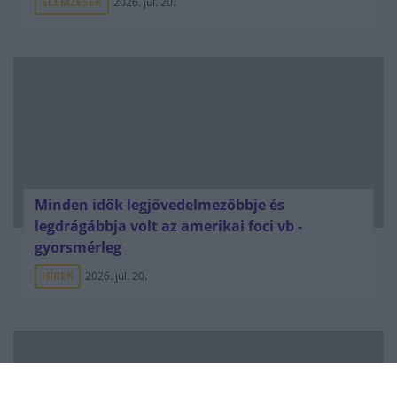
ELEMZÉSEK
2026. júl. 20.
Minden idők legjövedelmezőbbje és
legdrágábbja volt az amerikai foci vb -
gyorsmérleg
HÍREK
2026. júl. 20.