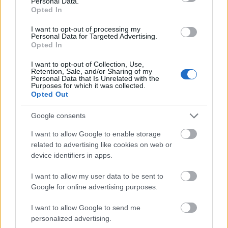
mintaprojekt első időközi tudományos
Personal Data.
Opted In
értékelése jelenleg zajlik.
I want to opt-out of processing my
Personal Data for Targeted Advertising.
Opted In
I want to opt-out of Collection, Use,
A „Biztonságos nyitás” projekt lényege, hogy
Retention, Sale, and/or Sharing of my
Personal Data that Is Unrelated with the
Purposes for which it was collected.
bebizonyítsa: tesztekkel ki lehet szűrni a
Opted Out
fertőzötteket, a többiek viszont élhetik az
Google consents
életüket. Mindez Németországban, ahol a
I want to allow Google to enable storage
fertőzések számának drámai növekedése
related to advertising like cookies on web or
miatt a napokban éppen a lezárás
device identifiers in apps.
meghosszabbítását jelentették be.
I want to allow my user data to be sent to
Google for online advertising purposes.
A március 16-án kezdődött projekt
I want to allow Google to send me
részeként kinyithatnak az éttermek, bárok
personalized advertising.