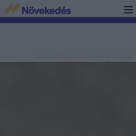
Az adatok időállapota: késleltetett. |
Jogi nyilatkozat