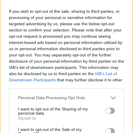
teszttel szinte bárhova
If you wish to opt-out of the sale, sharing to third parties, or
be lehet menni egy
processing of your personal or sensitive information for
német városban
targeted advertising by us, please use the below opt-out
section to confirm your selection. Please note that after your
opt-out request is processed you may continue seeing
ÉLETMÓD
2021. MÁRC. 24.
H. É.
interest-based ads based on personal information utilized by
us or personal information disclosed to third parties prior to
your opt-out. You may separately opt-out of the further
disclosure of your personal information by third parties on the
IAB’s list of downstream participants. This information may
also be disclosed by us to third parties on the
IAB’s List of
Downstream Participants
that may further disclose it to other
A baden-württembergi Tübingen rendkívüli
third parties.
kísérletbe kezdett a közelmúltban: bárki
Please note that this website/app uses one or more Google
Personal Data Processing Opt Outs
services and may gather and store information including but
ingyenesen csináltathat koronavírus-
not limited to your visit or usage behaviour. You may click to
I want to opt-out of the Sharing of my
personal data.
tesztet, és ha annak az eredménye negatív,
grant or deny consent to Google and its third-party tags to
Opted In
use your data for below specified purposes in below Google
akkor szinte bárhova bemehet. A
consent section.
I want to opt-out of the Sale of my