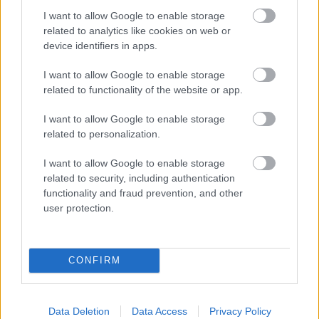
szabadtéri részlegei, valamint a művészeti
I want to allow Google to enable storage
és kulturális intézmények, például
related to analytics like cookies on web or
színházak, mozik és könyvtárak. Ezekbe
device identifiers in apps.
azonban 14 felett csak azok mehetnek be,
I want to allow Google to enable storage
dolgozni is, akik negatív koronavírus-
related to functionality of the website or app.
tesztet produkálnak valamelyik ingyenes
I want to allow Google to enable storage
nyilvános tesztállomáson vagy olyan
related to personalization.
létesítményekben, ahol felügyelet mellett
I want to allow Google to enable storage
megengedett a gyorsteszt. A vállalatok és
related to security, including authentication
létesítmények kötelesek ellenőrizni a
functionality and fraud prevention, and other
kötelező gyorsteszt betartását.
user protection.
Baden-Württemberg állam jóváhagyta a
CONFIRM
húsvét hétfőig tartó mintaprojektet, amelyet a
város a tübingeni járásbeli Német
Data Deletion
Data Access
Privacy Policy