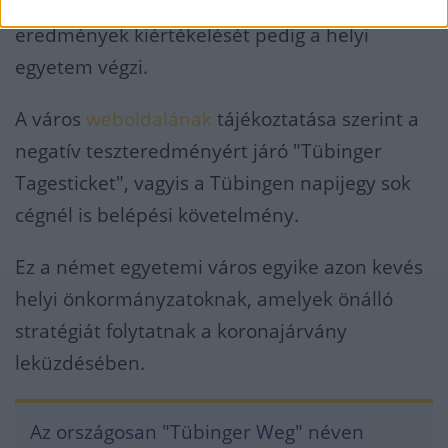
Vöröskereszttel együttműködve hajt végre, az
eredmények kiértékelését pedig a helyi
egyetem végzi.
A város
weboldalának
tájékoztatása szerint a
negatív teszteredményért járó "Tübinger
Tagesticket", vagyis a Tübingen napijegy sok
cégnél is belépési követelmény.
Ez a német egyetemi város egyike azon kevés
helyi önkormányzatoknak, amelyek önálló
stratégiát folytatnak a koronajárvány
leküzdésében.
Az országosan "Tübinger Weg" néven