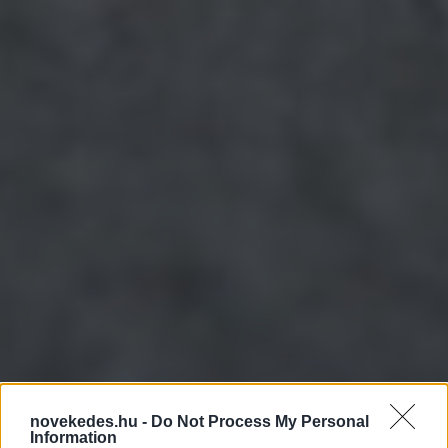
Mintaprojekt: negatív
novekedes.hu -
Do Not Process My Personal
Information