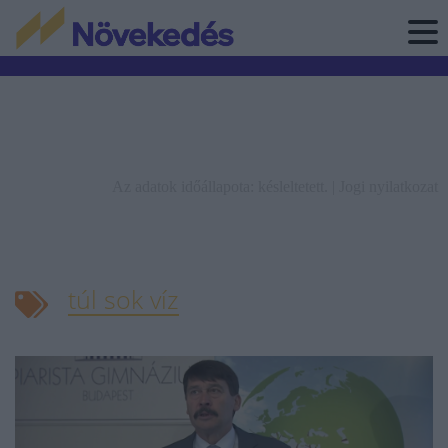
Az adatok időállapota: késleltetett. |
Jogi nyilatkozat
túl sok víz