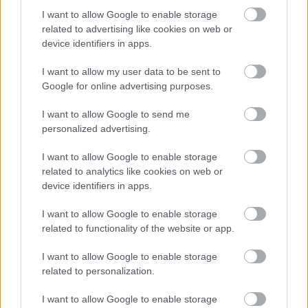
I want to allow Google to enable storage
Kíméletlenül visszavágtak az ukránok Kijev
related to advertising like cookies on web or
rakétázása miatt
device identifiers in apps.
HÍREK
9 órája
I want to allow my user data to be sent to
Google for online advertising purposes.
Bizarr baleset történt a budapesti metrón
I want to allow Google to send me
personalized advertising.
HÍREK
10 órája
I want to allow Google to enable storage
related to analytics like cookies on web or
device identifiers in apps.
I want to allow Google to enable storage
related to functionality of the website or app.
I want to allow Google to enable storage
NÉPSZERŰ
related to personalization.
I want to allow Google to enable storage