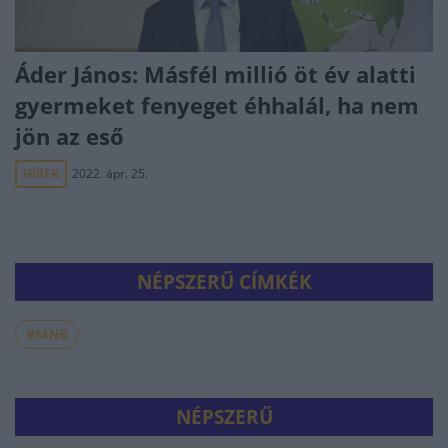
Áder János: Másfél millió öt év alatti
gyermeket fenyeget éhhalál, ha nem
jön az eső
HÍREK
2022. ápr. 25.
NÉPSZERŰ CÍMKÉK
#MNB
NÉPSZERŰ