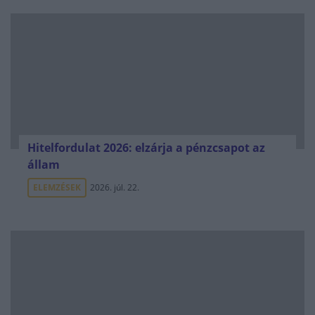
Hitelfordulat 2026: elzárja a pénzcsapot az
állam
ELEMZÉSEK
2026. júl. 22.