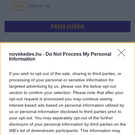
HÍREK
2026. júl. 19.
FRISS HÍREK
Azonosítatlan drón robbant fel a Transz-
Balkán gázvezeték közelében Bulgáriában
novekedes.hu -
Do Not Process My Personal
Information
HÍREK
5 órája
If you wish to opt-out of the sale, sharing to third parties, or
processing of your personal or sensitive information for
targeted advertising by us, please use the below opt-out
section to confirm your selection. Please note that after your
opt-out request is processed you may continue seeing
interest-based ads based on personal information utilized by
us or personal information disclosed to third parties prior to
your opt-out. You may separately opt-out of the further
disclosure of your personal information by third parties on the
IAB’s list of downstream participants. This information may