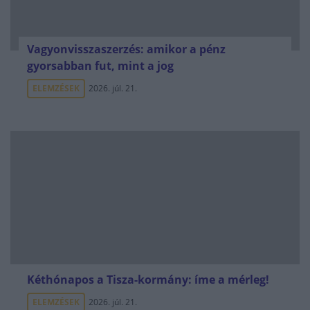
Vagyonvisszaszerzés: amikor a pénz
gyorsabban fut, mint a jog
ELEMZÉSEK
2026. júl. 21.
Kéthónapos a Tisza-kormány: íme a mérleg!
ELEMZÉSEK
2026. júl. 21.