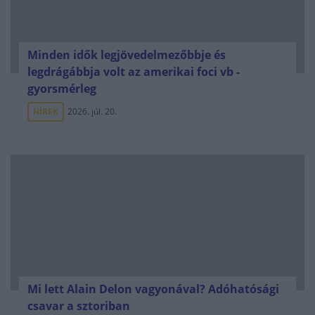
Minden idők legjövedelmezőbbje és
legdrágábbja volt az amerikai foci vb -
gyorsmérleg
HÍREK
2026. júl. 20.
Mi lett Alain Delon vagyonával? Adóhatósági
csavar a sztoriban