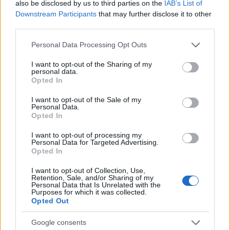
also be disclosed by us to third parties on the
IAB’s List of
Vízhiány mellett erdőtűz sújtja a Garda-tavat:
Downstream Participants
that may further disclose it to other
kétszáz embert menekítettek ki
third parties.
HÍREK
6 órája
Please note that this website/app uses one or more Google
Personal Data Processing Opt Outs
services and may gather and store information including but
not limited to your visit or usage behaviour. You may click to
I want to opt-out of the Sharing of my
Olcsóbbak lettek a balatoni új ingatlanok,
personal data.
grant or deny consent to Google and its third-party tags to
Opted In
Borsodban megmagyarázhatatlan a
use your data for below specified purposes in below Google
consent section.
drágulás
I want to opt-out of the Sale of my
Personal Data.
Opted In
HÍREK
8 órája
I want to opt-out of processing my
Personal Data for Targeted Advertising.
Opted In
I want to opt-out of Collection, Use,
Retention, Sale, and/or Sharing of my
Personal Data that Is Unrelated with the
Purposes for which it was collected.
Opted Out
Google consents