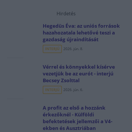
Hirdetés
Hegedüs Éva: az uniós források
hazahozatala lehetővé teszi a
gazdaság újraindítását
INTERJÚ
2026. jún. 8.
Vérrel és könnyekkel kísérve
vezetjük be az eurót - interjú
Becsey Zsolttal
INTERJÚ
2026. jún. 6.
A profit az első a hozzánk
érkezőknél - Külföldi
befektetések jellemzői a V4-
ekben és Ausztriában