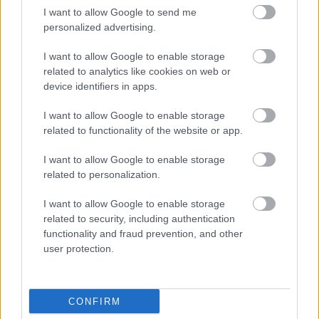
I want to allow Google to send me
personalized advertising.
I want to allow Google to enable storage
related to analytics like cookies on web or
device identifiers in apps.
Az ipar továbbra is gyengélkedik, és ez a GDP-
n is látszik
I want to allow Google to enable storage
related to functionality of the website or app.
ELEMZÉSEK
6 órája
I want to allow Google to enable storage
related to personalization.
HUN-REN: gazdasági és ellátási
I want to allow Google to enable storage
szempontok nem írhatják felül a nukleáris
related to security, including authentication
biztonságot
functionality and fraud prevention, and other
user protection.
ENERGETIKA
6 órája
CONFIRM