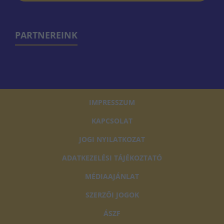
PARTNEREINK
IMPRESSZUM
KAPCSOLAT
JOGI NYILATKOZAT
ADATKEZELÉSI TÁJÉKOZTATÓ
MÉDIAAJÁNLAT
SZERZŐI JOGOK
ÁSZF