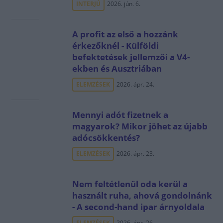
INTERJÚ
2026. jún. 6.
A profit az első a hozzánk
érkezőknél - Külföldi
befektetések jellemzői a V4-
ekben és Ausztriában
ELEMZÉSEK
2026. ápr. 24.
Mennyi adót fizetnek a
magyarok? Mikor jöhet az újabb
adócsökkentés?
ELEMZÉSEK
2026. ápr. 23.
Nem feltétlenül oda kerül a
használt ruha, ahová gondolnánk
- A second-hand ipar árnyoldala
ELEMZÉSEK
2026. ápr. 26.