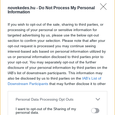
novekedes.hu -
Do Not Process My Personal
Mi lett Alain Delon vagyonával? Adóhatósági
Information
csavar a sztoriban
If you wish to opt-out of the sale, sharing to third parties, or
HÍREK
2026. júl. 19.
processing of your personal or sensitive information for
targeted advertising by us, please use the below opt-out
section to confirm your selection. Please note that after your
FRISS HÍREK
opt-out request is processed you may continue seeing
interest-based ads based on personal information utilized by
us or personal information disclosed to third parties prior to
Rekordfogás: banándobozokba rejtve több
your opt-out. You may separately opt-out of the further
tonna kokaint foglaltak le egy brit
disclosure of your personal information by third parties on the
kikötőben
IAB’s list of downstream participants. This information may
also be disclosed by us to third parties on the
IAB’s List of
HÍREK
29 perce
Downstream Participants
that may further disclose it to other
third parties.
Please note that this website/app uses one or more Google
Personal Data Processing Opt Outs
services and may gather and store information including but
not limited to your visit or usage behaviour. You may click to
I want to opt-out of the Sharing of my
personal data.
grant or deny consent to Google and its third-party tags to