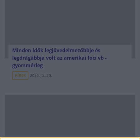
Minden idők legjövedelmezőbbje és
legdrágábbja volt az amerikai foci vb -
gyorsmérleg
HÍREK
2026. júl. 20.