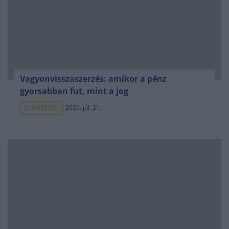
Vagyonvisszaszerzés: amikor a pénz
gyorsabban fut, mint a jog
ELEMZÉSEK
2026. júl. 21.