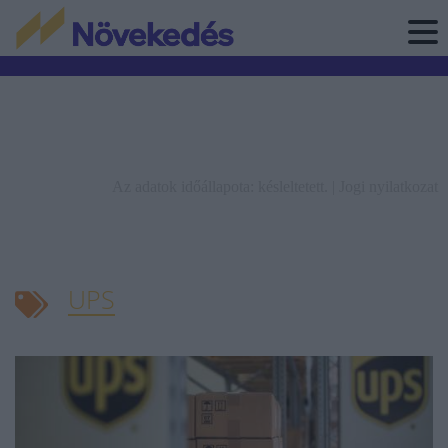
Az adatok időállapota: késleltetett. |
Jogi nyilatkozat
UPS