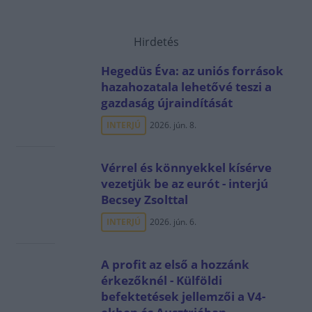
Hirdetés
Hegedüs Éva: az uniós források
hazahozatala lehetővé teszi a
gazdaság újraindítását
INTERJÚ
2026. jún. 8.
Vérrel és könnyekkel kísérve
vezetjük be az eurót - interjú
Becsey Zsolttal
INTERJÚ
2026. jún. 6.
A profit az első a hozzánk
érkezőknél - Külföldi
befektetések jellemzői a V4-