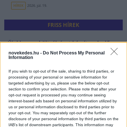
HÍREK
2026. júl. 19.
FRISS HÍREK
Újabb menekültválságot készítenek elő -
tömeges határsértésre buzdító üzenetek
novekedes.hu -
Do Not Process My Personal
miatt nyomoznak a spanyolok
Information
HÍREK
3 órája
If you wish to opt-out of the sale, sharing to third parties, or
processing of your personal or sensitive information for
targeted advertising by us, please use the below opt-out
section to confirm your selection. Please note that after your
opt-out request is processed you may continue seeing
interest-based ads based on personal information utilized by
us or personal information disclosed to third parties prior to
your opt-out. You may separately opt-out of the further
disclosure of your personal information by third parties on the
IAB’s list of downstream participants. This information may