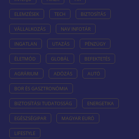
ELEMZÉSEK
TECH
BIZTOSÍTÁS
VÁLLALKOZÁS
NAV INFOTÁR
INGATLAN
UTAZÁS
PÉNZÜGY
ÉLETMÓD
GLOBÁL
BEFEKTETÉS
AGRÁRIUM
ADÓZÁS
AUTÓ
BOR ÉS GASZTRONÓMIA
BIZTOSÍTÁSI TUDATOSSÁG
ENERGETIKA
EGÉSZSÉGIPAR
MAGYAR EURÓ
LIFESTYLE