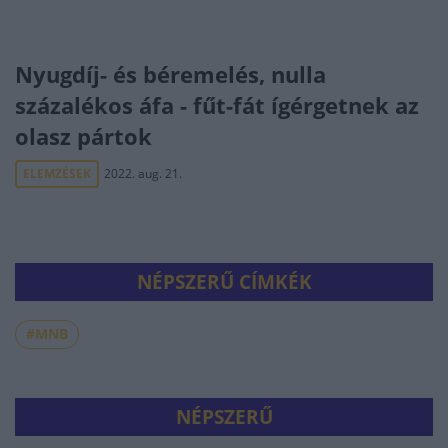
Nyugdíj- és béremelés, nulla
százalékos áfa - fűt-fát ígérgetnek az
olasz pártok
ELEMZÉSEK
2022. aug. 21.
NÉPSZERŰ CÍMKÉK
#MNB
NÉPSZERŰ