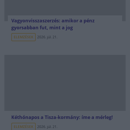
Vagyonvisszaszerzés: amikor a pénz
gyorsabban fut, mint a jog
ELEMZÉSEK
2026. júl. 21.
Kéthónapos a Tisza-kormány: íme a mérleg!
ELEMZÉSEK
2026. júl. 21.