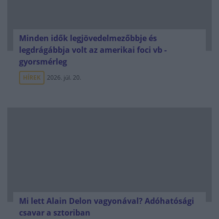
Minden idők legjövedelmezőbbje és
legdrágábbja volt az amerikai foci vb -
gyorsmérleg
HÍREK
2026. júl. 20.
Mi lett Alain Delon vagyonával? Adóhatósági
csavar a sztoriban