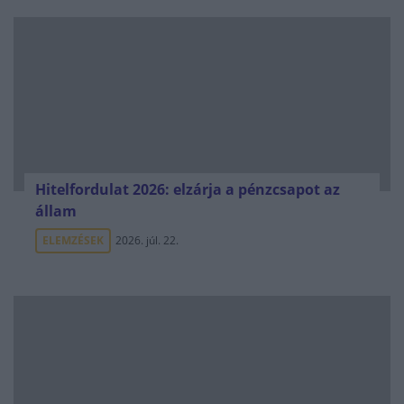
Hitelfordulat 2026: elzárja a pénzcsapot az
állam
ELEMZÉSEK
2026. júl. 22.