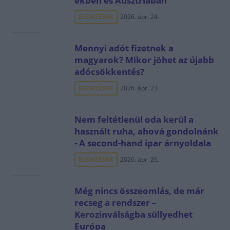
ekben és Ausztriában
ELEMZÉSEK
2026. ápr. 24.
Mennyi adót fizetnek a
magyarok? Mikor jöhet az újabb
adócsökkentés?
ELEMZÉSEK
2026. ápr. 23.
Nem feltétlenül oda kerül a
használt ruha, ahová gondolnánk
- A second-hand ipar árnyoldala
ELEMZÉSEK
2026. ápr. 26.
Még nincs összeomlás, de már
recseg a rendszer –
Kerozinválságba süllyedhet
Európa