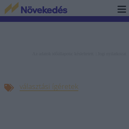
Az adatok időállapota: késleltetett. |
Jogi nyilatkozat
választási ígéretek