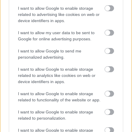
Magyar Péter: már 2022-ben tudták, hogy az
I want to allow Google to enable storage
energiarendszer a végnapjait éli
related to advertising like cookies on web or
device identifiers in apps.
HÍREK
7 órája
I want to allow my user data to be sent to
Google for online advertising purposes.
Csak egy válsággal lehet megfosztani a
I want to allow Google to send me
dollárt a pénzügyi tróntól!
personalized advertising.
PÉNZÜGY
8 órája
I want to allow Google to enable storage
related to analytics like cookies on web or
device identifiers in apps.
I want to allow Google to enable storage
related to functionality of the website or app.
I want to allow Google to enable storage
NÉPSZERŰ
related to personalization.
I want to allow Google to enable storage