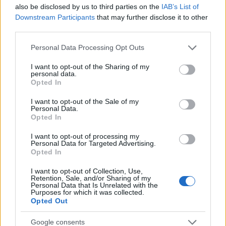
also be disclosed by us to third parties on the
IAB’s List of
Utalvány formájában, novemberben érkezik
Downstream Participants
that may further disclose it to other
third parties.
az iskolakezdési támogatás második fele
Please note that this website/app uses one or more Google
HÍREK
4 órája
Personal Data Processing Opt Outs
services and may gather and store information including but
not limited to your visit or usage behaviour. You may click to
I want to opt-out of the Sharing of my
personal data.
grant or deny consent to Google and its third-party tags to
Opted In
Orosz olajfinomítókra csaptak le az
use your data for below specified purposes in below Google
ukránok, nem késett a válasz
consent section.
I want to opt-out of the Sale of my
Personal Data.
HÍREK
4 órája
Opted In
I want to opt-out of processing my
Personal Data for Targeted Advertising.
Opted In
I want to opt-out of Collection, Use,
Retention, Sale, and/or Sharing of my
Personal Data that Is Unrelated with the
Purposes for which it was collected.
Opted Out
Google consents