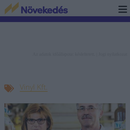
Az adatok időállapota: késleltetett. |
Jogi nyilatkozat
Vinyl Kft.