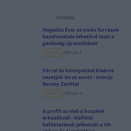
Hirdetés
Hegedüs Éva: az uniós források
hazahozatala lehetővé teszi a
gazdaság újraindítását
INTERJÚ
2026. jún. 8.
Vérrel és könnyekkel kísérve
vezetjük be az eurót - interjú
Becsey Zsolttal
INTERJÚ
2026. jún. 6.
A profit az első a hozzánk
érkezőknél - Külföldi
befektetések jellemzői a V4-