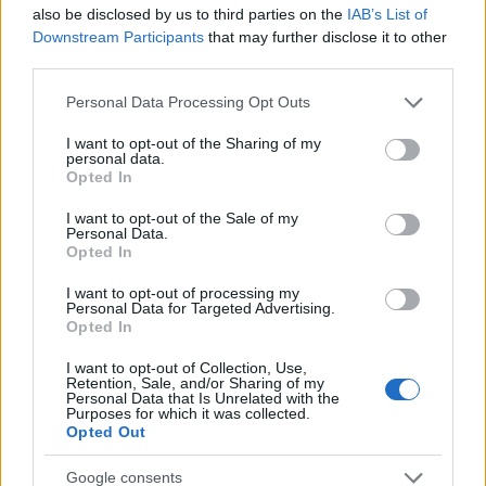
also be disclosed by us to third parties on the
IAB’s List of
Jövő héten módosítják a költségvetést,
Downstream Participants
that may further disclose it to other
third parties.
szavaznak az Agrárkamaráról
Please note that this website/app uses one or more Google
HÍREK
egy órája
Personal Data Processing Opt Outs
services and may gather and store information including but
not limited to your visit or usage behaviour. You may click to
I want to opt-out of the Sharing of my
personal data.
grant or deny consent to Google and its third-party tags to
Opted In
Köztársasági elnökjelölés: szombaton
use your data for below specified purposes in below Google
szavaz a Tisza, a Fidesz bojkottál
consent section.
I want to opt-out of the Sale of my
Personal Data.
HÍREK
2 órája
Opted In
I want to opt-out of processing my
Personal Data for Targeted Advertising.
Opted In
I want to opt-out of Collection, Use,
Retention, Sale, and/or Sharing of my
Personal Data that Is Unrelated with the
Purposes for which it was collected.
Opted Out
Google consents