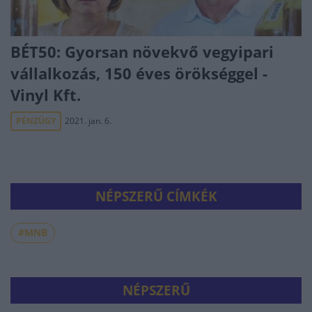
BÉT50: Gyorsan növekvő vegyipari
vállalkozás, 150 éves örökséggel -
Vinyl Kft.
PÉNZÜGY
2021. jan. 6.
NÉPSZERŰ CÍMKÉK
#MNB
NÉPSZERŰ