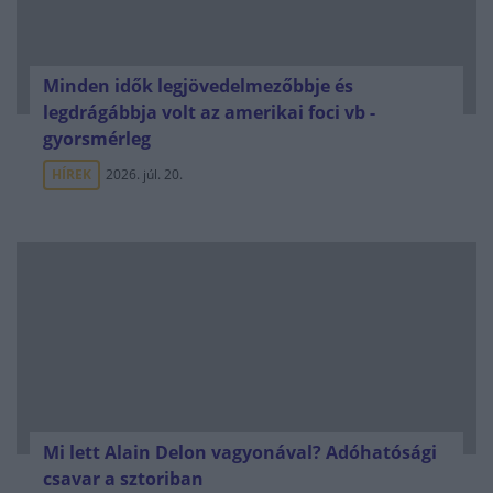
Minden idők legjövedelmezőbbje és
legdrágábbja volt az amerikai foci vb -
gyorsmérleg
HÍREK
2026. júl. 20.
Mi lett Alain Delon vagyonával? Adóhatósági
csavar a sztoriban