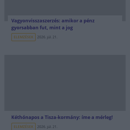
Vagyonvisszaszerzés: amikor a pénz
gyorsabban fut, mint a jog
ELEMZÉSEK
2026. júl. 21.
Kéthónapos a Tisza-kormány: íme a mérleg!
ELEMZÉSEK
2026. júl. 21.