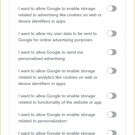
A Duna vízszintje 20 centimétert is
I want to allow Google to enable storage
emelkedhet a következő napokban
related to advertising like cookies on web or
device identifiers in apps.
HÍREK
2 órája
I want to allow my user data to be sent to
Google for online advertising purposes.
Házban gazdagok, készpénzben szegények
I want to allow Google to send me
a magyarok
personalized advertising.
INGATLAN
3 órája
I want to allow Google to enable storage
related to analytics like cookies on web or
device identifiers in apps.
I want to allow Google to enable storage
related to functionality of the website or app.
I want to allow Google to enable storage
NÉPSZERŰ
related to personalization.
I want to allow Google to enable storage