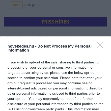
HÍREK
2026. júl. 19.
FRISS HÍREK
Friss ábrán az EU legerősebb és
leggyorsabban növekvő gazdaságai: több
novekedes.hu -
Do Not Process My Personal
mint 10 billió eurót termelnek
Information
HÍREK
egy órája
If you wish to opt-out of the sale, sharing to third parties, or
processing of your personal or sensitive information for
targeted advertising by us, please use the below opt-out
section to confirm your selection. Please note that after your
opt-out request is processed you may continue seeing
interest-based ads based on personal information utilized by
us or personal information disclosed to third parties prior to
your opt-out. You may separately opt-out of the further
disclosure of your personal information by third parties on the
IAB’s list of downstream participants. This information may