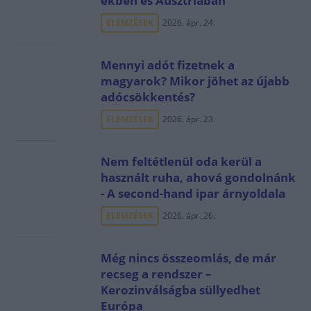
ekben és Ausztriában
ELEMZÉSEK
2026. ápr. 24.
Mennyi adót fizetnek a
magyarok? Mikor jöhet az újabb
adócsökkentés?
ELEMZÉSEK
2026. ápr. 23.
Nem feltétlenül oda kerül a
használt ruha, ahová gondolnánk
- A second-hand ipar árnyoldala
ELEMZÉSEK
2026. ápr. 26.
Még nincs összeomlás, de már
recseg a rendszer –
Kerozinválságba süllyedhet
Európa