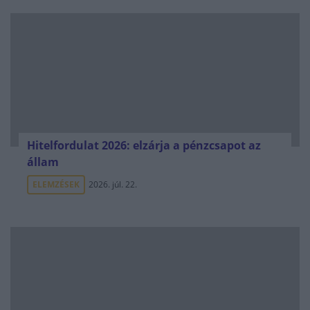
Hitelfordulat 2026: elzárja a pénzcsapot az
állam
ELEMZÉSEK
2026. júl. 22.