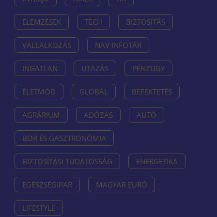
ELEMZÉSEK
TECH
BIZTOSÍTÁS
VÁLLALKOZÁS
NAV INFOTÁR
INGATLAN
UTAZÁS
PÉNZÜGY
ÉLETMÓD
GLOBÁL
BEFEKTETÉS
AGRÁRIUM
ADÓZÁS
AUTÓ
BOR ÉS GASZTRONÓMIA
BIZTOSÍTÁSI TUDATOSSÁG
ENERGETIKA
EGÉSZSÉGIPAR
MAGYAR EURÓ
LIFESTYLE