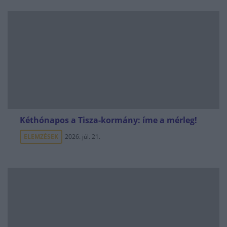
Kéthónapos a Tisza-kormány: íme a mérleg!
ELEMZÉSEK
2026. júl. 21.