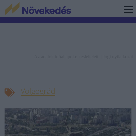
Az adatok időállapota: késleltetett. |
Jogi nyilatkozat
Volgográd