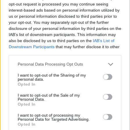
árnyékflotta
opt-out request is processed you may continue seeing
interest-based ads based on personal information utilized by
HÍREK
30 perce
us or personal information disclosed to third parties prior to
your opt-out. You may separately opt-out of the further
disclosure of your personal information by third parties on the
IAB’s list of downstream participants. This information may
also be disclosed by us to third parties on the
IAB’s List of
Downstream Participants
that may further disclose it to other
third parties.
Please note that this website/app uses one or more Google
Personal Data Processing Opt Outs
services and may gather and store information including but
Feszültség Olaszország és Spanyolország
not limited to your visit or usage behaviour. You may click to
I want to opt-out of the Sharing of my
között: az olaszok ellen ellenőrzést akar
personal data.
grant or deny consent to Google and its third-party tags to
bevezetni Madrid, gyorsan megérkezett a
Opted In
use your data for below specified purposes in below Google
válasz
consent section.
I want to opt-out of the Sale of my
Personal Data.
HÍREK
42 perce
Opted In
I want to opt-out of processing my
Personal Data for Targeted Advertising.
Megengedi Trump, hogy ukránok
Opted In