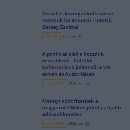
Vérrel és könnyekkel kísérve
vezetjük be az eurót - interjú
Becsey Zsolttal
INTERJÚ
2026. jún. 6.
A profit az első a hozzánk
érkezőknél - Külföldi
befektetések jellemzői a V4-
ekben és Ausztriában
ELEMZÉSEK
2026. ápr. 24.
Mennyi adót fizetnek a
magyarok? Mikor jöhet az újabb
adócsökkentés?
ELEMZÉSEK
2026. ápr. 23.