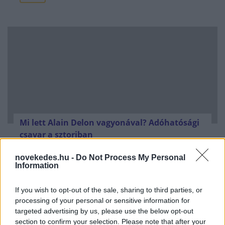
Mi lett Alain Delon vagyonával? Adóhatósági
csavar a sztoriban
HÍREK
2026. júl. 19.
novekedes.hu -
Do Not Process My Personal
Information
FRISS HÍREK
If you wish to opt-out of the sale, sharing to third parties, or
processing of your personal or sensitive information for
targeted advertising by us, please use the below opt-out
Ezer hajóból állhat a híres orosz
section to confirm your selection. Please note that after your