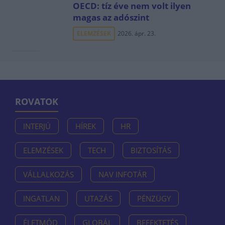
OECD: tíz éve nem volt ilyen
magas az adószint
ELEMZÉSEK
2026. ápr. 23.
ROVATOK
INTERJÚ
HÍREK
HR
ELEMZÉSEK
TECH
BIZTOSÍTÁS
VÁLLALKOZÁS
NAV INFOTÁR
INGATLAN
UTAZÁS
PÉNZÜGY
ÉLETMÓD
GLOBÁL
BEFEKTETÉS