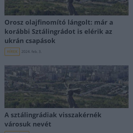
Orosz olajfinomító lángolt: már a
korábbi Sztálingrádot is elérik az
ukrán csapások
HÍREK
2024. feb. 3.
A sztálingrádiak visszakérnék
városuk nevét