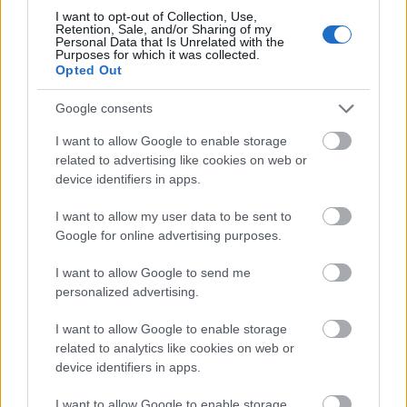
gyártsanak amerikai fegyvereket?
I want to opt-out of Collection, Use,
Retention, Sale, and/or Sharing of my
HÍREK
egy órája
Personal Data that Is Unrelated with the
Purposes for which it was collected.
Opted Out
Google consents
I want to allow Google to enable storage
related to advertising like cookies on web or
device identifiers in apps.
I want to allow my user data to be sent to
Google for online advertising purposes.
Reptéri buszsofőr rúgta le a földre a
I want to allow Google to send me
robbanószer-drónt Lipcsében
personalized advertising.
HÍREK
2 órája
I want to allow Google to enable storage
related to analytics like cookies on web or
device identifiers in apps.
Kihirdették az OTP Társasházi
Pályázatának idei nyerteseit
I want to allow Google to enable storage