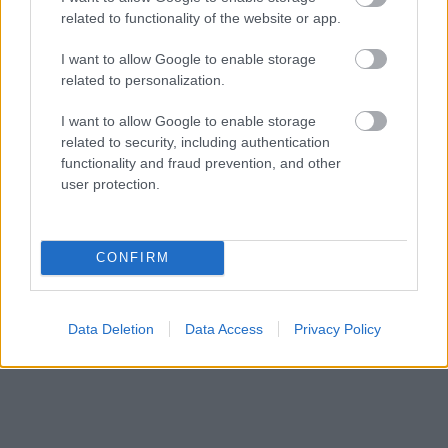
related to functionality of the website or app.
HÍREK
3 órája
I want to allow Google to enable storage
related to personalization.
I want to allow Google to enable storage
related to security, including authentication
functionality and fraud prevention, and other
user protection.
NÉPSZERŰ
CONFIRM
Data Deletion
Data Access
Privacy Policy