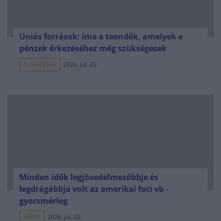
Uniós források: íme a teendők, amelyek a
pénzek érkezéséhez még szükségesek
ELEMZÉSEK
2026. júl. 20.
Minden idők legjövedelmezőbbje és
legdrágábbja volt az amerikai foci vb -
gyorsmérleg
HÍREK
2026. júl. 20.