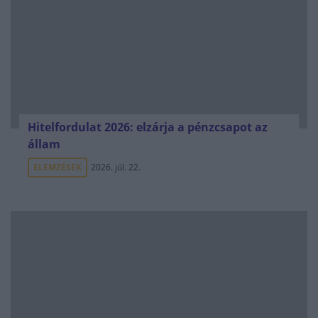
Hitelfordulat 2026: elzárja a pénzcsapot az
állam
ELEMZÉSEK
2026. júl. 22.