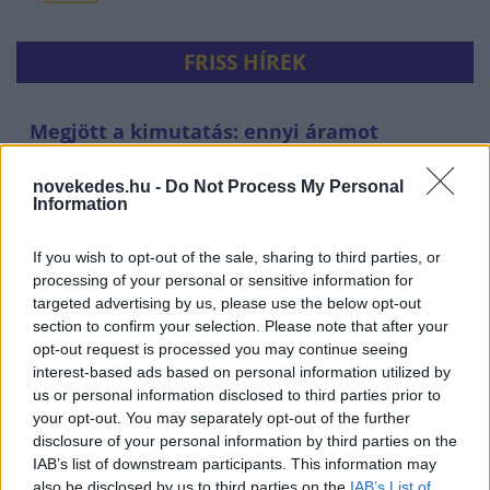
FRISS HÍREK
Megjött a kimutatás: ennyi áramot
sikerült megtakarítani a
vonatlassításokkal
novekedes.hu -
Do Not Process My Personal
Information
HÍREK
3 órája
If you wish to opt-out of the sale, sharing to third parties, or
processing of your personal or sensitive information for
targeted advertising by us, please use the below opt-out
section to confirm your selection. Please note that after your
opt-out request is processed you may continue seeing
interest-based ads based on personal information utilized by
us or personal information disclosed to third parties prior to
your opt-out. You may separately opt-out of the further
disclosure of your personal information by third parties on the
IAB’s list of downstream participants. This information may
Olasz lap: dzsihadista hálózatokra és a ceutai
also be disclosed by us to third parties on the
IAB’s List of