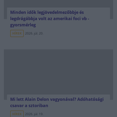
Minden idők legjövedelmezőbbje és
legdrágábbja volt az amerikai foci vb -
gyorsmérleg
HÍREK
2026. júl. 20.
Mi lett Alain Delon vagyonával? Adóhatósági
csavar a sztoriban
HÍREK
2026. júl. 19.