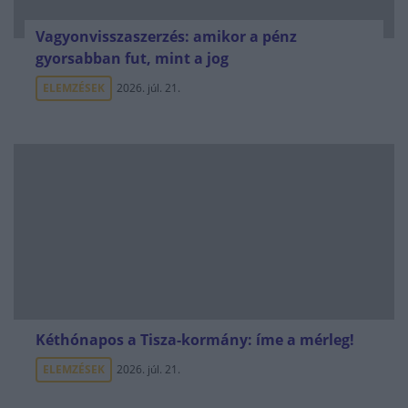
Vagyonvisszaszerzés: amikor a pénz
gyorsabban fut, mint a jog
ELEMZÉSEK
2026. júl. 21.
Kéthónapos a Tisza-kormány: íme a mérleg!
ELEMZÉSEK
2026. júl. 21.