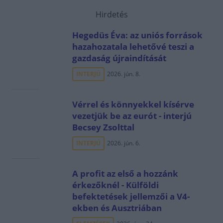
Hirdetés
Hegedüs Éva: az uniós források
hazahozatala lehetővé teszi a
gazdaság újraindítását
INTERJÚ
2026. jún. 8.
Vérrel és könnyekkel kísérve
vezetjük be az eurót - interjú
Becsey Zsolttal
INTERJÚ
2026. jún. 6.
A profit az első a hozzánk
érkezőknél - Külföldi
befektetések jellemzői a V4-
ekben és Ausztriában