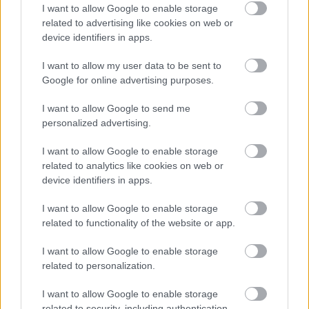
I want to allow Google to enable storage
orosz határon: 3 civil halott, 13 sebesült
related to advertising like cookies on web or
HÍREK
6 órája
device identifiers in apps.
I want to allow my user data to be sent to
Google for online advertising purposes.
Hét egyszerű szokás, amivel energiát
takaríthatunk meg otthonunkban
I want to allow Google to send me
personalized advertising.
HÍREK
6 órája
I want to allow Google to enable storage
related to analytics like cookies on web or
device identifiers in apps.
I want to allow Google to enable storage
related to functionality of the website or app.
NÉPSZERŰ
I want to allow Google to enable storage
related to personalization.
I want to allow Google to enable storage
related to security, including authentication