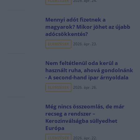
ELEMZÉSEK
2026. ápr. 24.
Mennyi adót fizetnek a
magyarok? Mikor jöhet az újabb
adócsökkentés?
ELEMZÉSEK
2026. ápr. 23.
Nem feltétlenül oda kerül a
használt ruha, ahová gondolnánk
- A second-hand ipar árnyoldala
ELEMZÉSEK
2026. ápr. 26.
Még nincs összeomlás, de már
recseg a rendszer –
Kerozinválságba süllyedhet
Európa
ELEMZÉSEK
2026. ápr. 22.