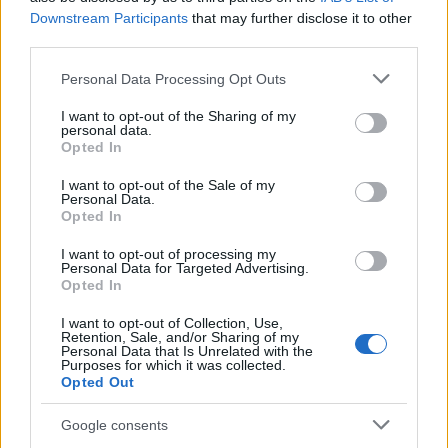
bevándorlás biztonsági kockázataira
Downstream Participants
that may further disclose it to other
figyelmeztetnek a titkosszolgálatok
third parties.
HÍREK
5 órája
Please note that this website/app uses one or more Google
Personal Data Processing Opt Outs
services and may gather and store information including but
not limited to your visit or usage behaviour. You may click to
I want to opt-out of the Sharing of my
personal data.
Heaven Street Seven: nézz vissza, és nézd
grant or deny consent to Google and its third-party tags to
Opted In
use your data for below specified purposes in below Google
vissza!
consent section.
I want to opt-out of the Sale of my
LIFESTYLE
5 órája
Personal Data.
Opted In
I want to opt-out of processing my
Personal Data for Targeted Advertising.
Opted In
I want to opt-out of Collection, Use,
Retention, Sale, and/or Sharing of my
Personal Data that Is Unrelated with the
Purposes for which it was collected.
Opted Out
Google consents
Az éjszakai támadások mérlege az ukrán-