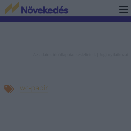
Az adatok időállapota: késleltetett. |
Jogi nyilatkozat
wc-papír