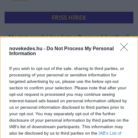
FRISS HÍREK
Megint apadni kezdett a Duna, a következő
napok sem ígéretesek - friss térkép
novekedes.hu -
Do Not Process My Personal
Information
HÍREK
37 perce
If you wish to opt-out of the sale, sharing to third parties, or
processing of your personal or sensitive information for
targeted advertising by us, please use the below opt-out
section to confirm your selection. Please note that after your
opt-out request is processed you may continue seeing
interest-based ads based on personal information utilized by
us or personal information disclosed to third parties prior to
your opt-out. You may separately opt-out of the further
disclosure of your personal information by third parties on the
IAB’s list of downstream participants. This information may
also be disclosed by us to third parties on the
IAB’s List of