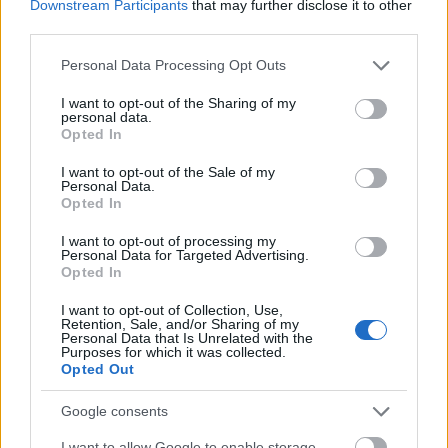
Erősödött a forint a hét végén
Downstream Participants
that may further disclose it to other
third parties.
PÉNZÜGY
egy órája
Please note that this website/app uses one or more Google
Personal Data Processing Opt Outs
services and may gather and store information including but
not limited to your visit or usage behaviour. You may click to
I want to opt-out of the Sharing of my
Több tízezer ukrán harcjárművet
personal data.
grant or deny consent to Google and its third-party tags to
semmisített meg az orosz hadsereg
Opted In
use your data for below specified purposes in below Google
consent section.
HÍREK
egy órája
I want to opt-out of the Sale of my
Personal Data.
Opted In
I want to opt-out of processing my
Personal Data for Targeted Advertising.
Opted In
I want to opt-out of Collection, Use,
Retention, Sale, and/or Sharing of my
Personal Data that Is Unrelated with the
Purposes for which it was collected.
Opted Out
Google consents
Szép nyaralóidő várható, de 37 fok is lehet
I want to allow Google to enable storage