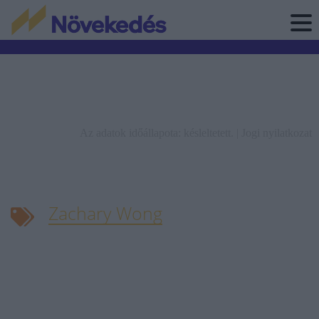
Az adatok időállapota: késleltetett. |
Jogi nyilatkozat
Zachary Wong