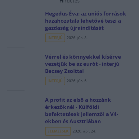
Hirdetés
Hegedüs Éva: az uniós források
hazahozatala lehetővé teszi a
gazdaság újraindítását
INTERJÚ
2026. jún. 8.
Vérrel és könnyekkel kísérve
vezetjük be az eurót - interjú
Becsey Zsolttal
INTERJÚ
2026. jún. 6.
A profit az első a hozzánk
érkezőknél - Külföldi
befektetések jellemzői a V4-
ekben és Ausztriában
ELEMZÉSEK
2026. ápr. 24.