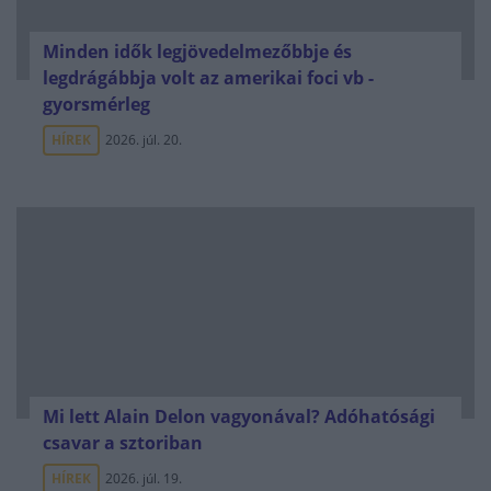
Minden idők legjövedelmezőbbje és
legdrágábbja volt az amerikai foci vb -
gyorsmérleg
HÍREK
2026. júl. 20.
Mi lett Alain Delon vagyonával? Adóhatósági
csavar a sztoriban
HÍREK
2026. júl. 19.