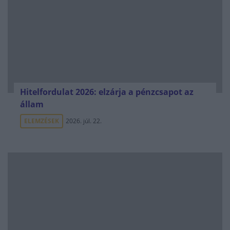
Hitelfordulat 2026: elzárja a pénzcsapot az
állam
ELEMZÉSEK
2026. júl. 22.