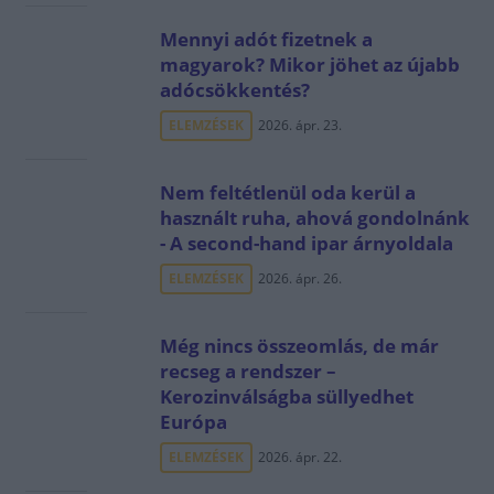
Mennyi adót fizetnek a
magyarok? Mikor jöhet az újabb
adócsökkentés?
ELEMZÉSEK
2026. ápr. 23.
Nem feltétlenül oda kerül a
használt ruha, ahová gondolnánk
- A second-hand ipar árnyoldala
ELEMZÉSEK
2026. ápr. 26.
Még nincs összeomlás, de már
recseg a rendszer –
Kerozinválságba süllyedhet
Európa
ELEMZÉSEK
2026. ápr. 22.