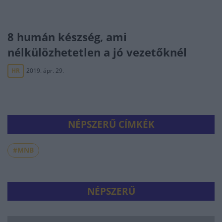
8 humán készség, ami
nélkülözhetetlen a jó vezetőknél
HR
2019. ápr. 29.
NÉPSZERŰ CÍMKÉK
#MNB
NÉPSZERŰ