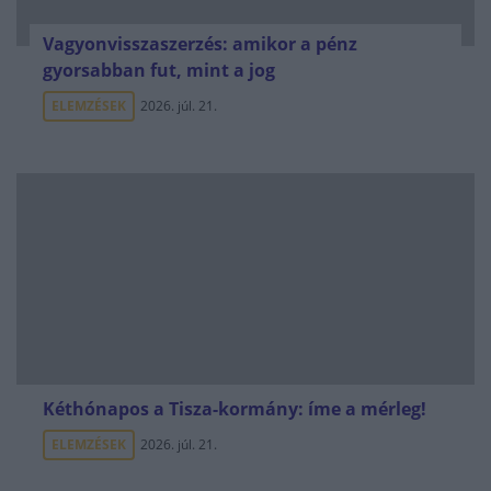
Vagyonvisszaszerzés: amikor a pénz
gyorsabban fut, mint a jog
ELEMZÉSEK
2026. júl. 21.
Kéthónapos a Tisza-kormány: íme a mérleg!
ELEMZÉSEK
2026. júl. 21.