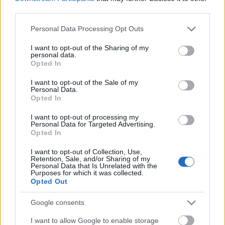
third parties.
NÉPSZERŰ
Please note that this website/app uses one or more Google
Personal Data Processing Opt Outs
services and may gather and store information including but
not limited to your visit or usage behaviour. You may click to
I want to opt-out of the Sharing of my
personal data.
grant or deny consent to Google and its third-party tags to
Opted In
use your data for below specified purposes in below Google
consent section.
I want to opt-out of the Sale of my
Personal Data.
Opted In
I want to opt-out of processing my
Personal Data for Targeted Advertising.
Opted In
Hitelfordulat 2026: elzárja a pénzcsapot az
állam
I want to opt-out of Collection, Use,
Retention, Sale, and/or Sharing of my
ELEMZÉSEK
2026. júl. 22.
Personal Data that Is Unrelated with the
Purposes for which it was collected.
Opted Out
Google consents
I want to allow Google to enable storage