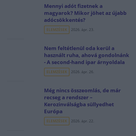
Mennyi adót fizetnek a
magyarok? Mikor jöhet az újabb
adócsökkentés?
ELEMZÉSEK
2026. ápr. 23.
Nem feltétlenül oda kerül a
használt ruha, ahová gondolnánk
- A second-hand ipar árnyoldala
ELEMZÉSEK
2026. ápr. 26.
Még nincs összeomlás, de már
recseg a rendszer –
Kerozinválságba süllyedhet
Európa
ELEMZÉSEK
2026. ápr. 22.