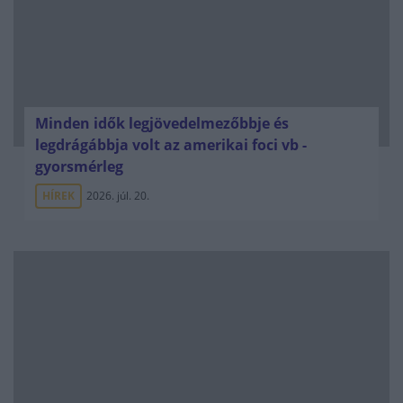
Minden idők legjövedelmezőbbje és
legdrágábbja volt az amerikai foci vb -
gyorsmérleg
HÍREK
2026. júl. 20.