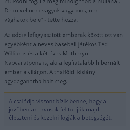
működni fog. Ez még mindig több a nullánál.
De mivel nem vagyok vagyonos, nem
vághatok bele” - tette hozzá.
Az eddig lefagyasztott emberek között ott van
egyébként a neves baseball játékos Ted
Williams és a két éves Matheryn
Naovaratpong is, aki a legfiatalabb hibernált
ember a világon. A thaiföldi kislány
agydaganatba halt meg.
A családja viszont bízik benne, hogy a
jövőben az orvosok fel tudják majd
éleszteni és kezelni fogják a betegségét.