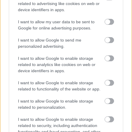
related to advertising like cookies on web or
device identifiers in apps.
I want to allow my user data to be sent to
Google for online advertising purposes.
Vagyonvisszaszerzés: amikor a pénz
I want to allow Google to send me
gyorsabban fut, mint a jog
personalized advertising.
ELEMZÉSEK
2026. júl. 21.
I want to allow Google to enable storage
related to analytics like cookies on web or
device identifiers in apps.
I want to allow Google to enable storage
related to functionality of the website or app.
I want to allow Google to enable storage
related to personalization.
I want to allow Google to enable storage
related to security, including authentication
functionality and fraud prevention, and other