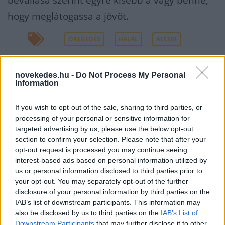
bevallása szerint egyre kisebb a vágy benne,
hogy meglátogassa a jövőt.
ÖREGEDÉS
HALÁL
ALCOR
KAPCSOLÓDÓ CIKKEK A TÉMÁBAN
novekedes.hu -
Do Not Process My Personal
Information
A saját lecsapolt vérünk akár a
gyógyszerünk is lehet - A
If you wish to opt-out of the sale, sharing to third parties, or
visszaömlesztést már fiatalításra is
processing of your personal or sensitive information for
targeted advertising by us, please use the below opt-out
használják
section to confirm your selection. Please note that after your
Visszafordítható az öregedés? – Egy
opt-out request is processed you may continue seeing
interest-based ads based on personal information utilized by
kísérletben sikerült
us or personal information disclosed to third parties prior to
your opt-out. You may separately opt-out of the further
disclosure of your personal information by third parties on the
IAB’s list of downstream participants. This information may
also be disclosed by us to third parties on the
IAB’s List of
Downstream Participants
that may further disclose it to other