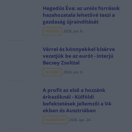
Hegedüs Éva: az uniós források
hazahozatala lehetővé teszi a
gazdaság újraindítását
INTERJÚ
2026. jún. 8.
Vérrel és könnyekkel kísérve
vezetjük be az eurót - interjú
Becsey Zsolttal
INTERJÚ
2026. jún. 6.
A profit az első a hozzánk
érkezőknél - Külföldi
befektetések jellemzői a V4-
ekben és Ausztriában
ELEMZÉSEK
2026. ápr. 24.