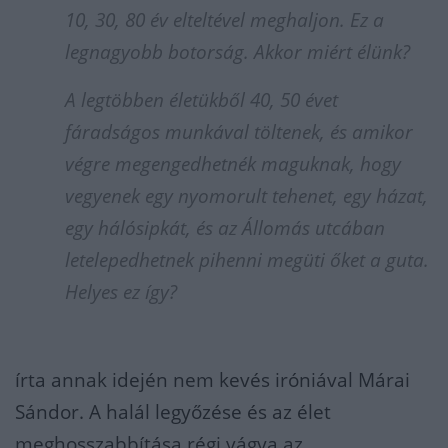
10, 30, 80 év elteltével meghaljon. Ez a
legnagyobb botorság. Akkor miért élünk?
A legtöbben életükből 40, 50 évet
fáradságos munkával töltenek, és amikor
végre megengedhetnék maguknak, hogy
vegyenek egy nyomorult tehenet, egy házat,
egy hálósipkát, és az Állomás utcában
letelepedhetnek pihenni megüti őket a guta.
Helyes ez így?
írta annak idején nem kevés iróniával Márai
Sándor. A halál legyőzése és az élet
meghosszabbítása régi vágya az