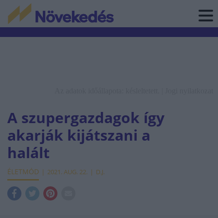
Az adatok időállapota: késleltetett. |
Jogi nyilatkozat
A szupergazdagok így
akarják kijátszani a
halált
ÉLETMÓD
2021. AUG. 22.
D.J.