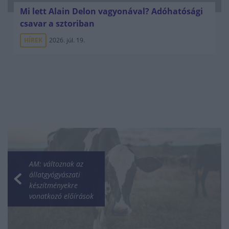
Mi lett Alain Delon vagyonával? Adóhatósági
csavar a sztoriban
HÍREK
2026. júl. 19.
AM: változnak az
állatgyógyászati
készítményekre
vonatkozó előírások