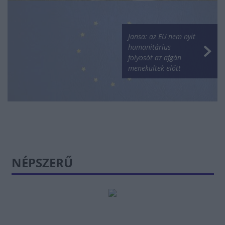
Jansa: az EU nem nyit
humanitárius
folyosót az afgán
menekültek előtt
NÉPSZERŰ