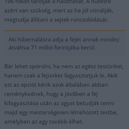
196 fokon tárolják a halottakat. A hűtésre
azért van szükség, mert az ha jól csinálják,
megtudja állítani a sejtek roncsolódását.
Aki hibernálásra adja a fejét annak mindez
átváltva 71 millió forintjába kerül.
Bár lehet spórolni, ha nem az egész testünket,
hanem csak a fejünket fagyasztatjuk le. Akik
ezt az opciót kérik azok általában abban
reménykednek, hogy a jövőben a fej
kifagyasztása után az agyat betudják tenni
majd egy mesterségesen létrehozott testbe,
amelyben az agy tovább élhet.