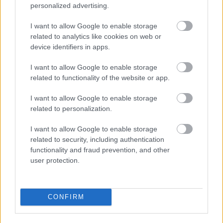
Uniós források: íme a teendők, amelyek a
personalized advertising.
pénzek érkezéséhez még szükségesek
I want to allow Google to enable storage
ELEMZÉSEK
2026. júl. 20.
related to analytics like cookies on web or
device identifiers in apps.
I want to allow Google to enable storage
related to functionality of the website or app.
I want to allow Google to enable storage
related to personalization.
I want to allow Google to enable storage
related to security, including authentication
Minden idők legjövedelmezőbbje és
functionality and fraud prevention, and other
legdrágábbja volt az amerikai foci vb -
user protection.
gyorsmérleg
HÍREK
2026. júl. 20.
CONFIRM