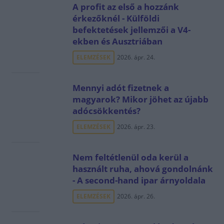
A profit az első a hozzánk
érkezőknél - Külföldi
befektetések jellemzői a V4-
ekben és Ausztriában
ELEMZÉSEK
2026. ápr. 24.
Mennyi adót fizetnek a
magyarok? Mikor jöhet az újabb
adócsökkentés?
ELEMZÉSEK
2026. ápr. 23.
Nem feltétlenül oda kerül a
használt ruha, ahová gondolnánk
- A second-hand ipar árnyoldala
ELEMZÉSEK
2026. ápr. 26.