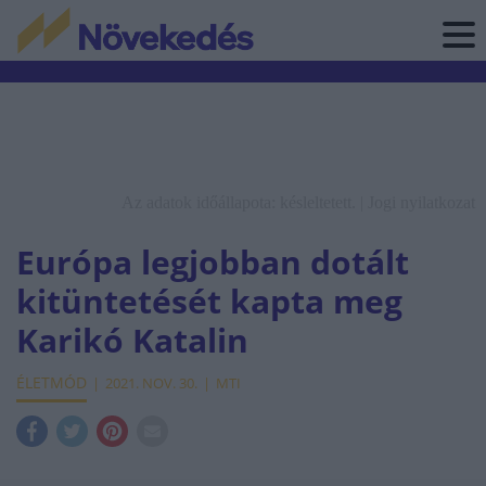
Az adatok időállapota: késleltetett. |
Jogi nyilatkozat
Európa legjobban dotált
kitüntetését kapta meg
Karikó Katalin
ÉLETMÓD
2021. NOV. 30.
MTI