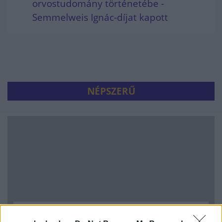
orvostudomány történetébe -
Semmelweis Ignác-díjat kapott
NÉPSZERŰ
Hitelfordulat 2026: elzárja a pénzcsapot az