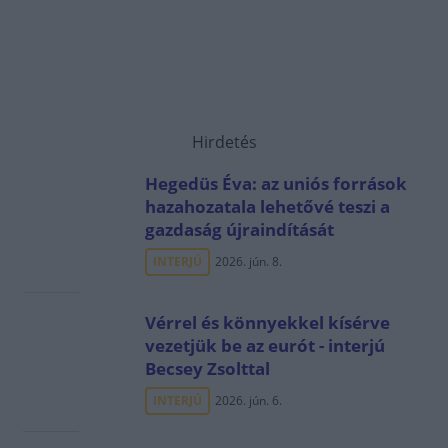
Hirdetés
Hegedüs Éva: az uniós források
hazahozatala lehetővé teszi a
gazdaság újraindítását
INTERJÚ
2026. jún. 8.
Vérrel és könnyekkel kísérve
vezetjük be az eurót - interjú
Becsey Zsolttal
INTERJÚ
2026. jún. 6.