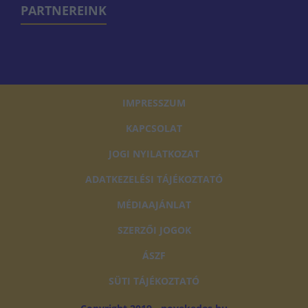
PARTNEREINK
IMPRESSZUM
KAPCSOLAT
JOGI NYILATKOZAT
ADATKEZELÉSI TÁJÉKOZTATÓ
MÉDIAAJÁNLAT
SZERZŐI JOGOK
ÁSZF
SÜTI TÁJÉKOZTATÓ