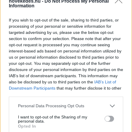
állam
novekedes.hu -
Do Not Process My Personal
Information
ELEMZÉSEK
2026. júl. 22.
If you wish to opt-out of the sale, sharing to third parties, or
processing of your personal or sensitive information for
targeted advertising by us, please use the below opt-out
section to confirm your selection. Please note that after your
opt-out request is processed you may continue seeing
interest-based ads based on personal information utilized by
us or personal information disclosed to third parties prior to
your opt-out. You may separately opt-out of the further
disclosure of your personal information by third parties on the
IAB’s list of downstream participants. This information may
also be disclosed by us to third parties on the
IAB’s List of
Vagyonvisszaszerzés: amikor a pénz
Downstream Participants
that may further disclose it to other
gyorsabban fut, mint a jog
third parties.
ELEMZÉSEK
2026. júl. 21.
Please note that this website/app uses one or more Google
Personal Data Processing Opt Outs
services and may gather and store information including but
not limited to your visit or usage behaviour. You may click to
I want to opt-out of the Sharing of my
personal data.
grant or deny consent to Google and its third-party tags to
Opted In
use your data for below specified purposes in below Google