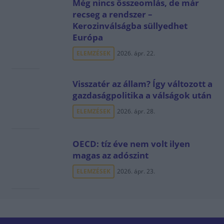
Még nincs összeomlás, de már
recseg a rendszer –
Kerozinválságba süllyedhet
Európa
ELEMZÉSEK
2026. ápr. 22.
Visszatér az állam? Így változott a
gazdaságpolitika a válságok után
ELEMZÉSEK
2026. ápr. 28.
OECD: tíz éve nem volt ilyen
magas az adószint
ELEMZÉSEK
2026. ápr. 23.