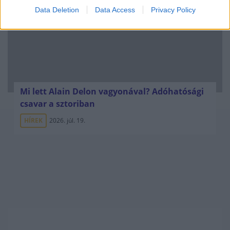
Data Deletion
Data Access
Privacy Policy
Mi lett Alain Delon vagyonával? Adóhatósági
csavar a sztoriban
HÍREK
2026. júl. 19.