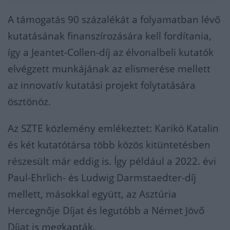
A támogatás 90 százalékát a folyamatban lévő
kutatásának finanszírozására kell fordítania,
így a Jeantet-Collen-díj az élvonalbeli kutatók
elvégzett munkájának az elismerése mellett
az innovatív kutatási projekt folytatására
ösztönöz.
Az SZTE közlemény emlékeztet: Karikó Katalin
és két kutatótársa több közös kitüntetésben
részesült már eddig is. Így például a 2022. évi
Paul-Ehrlich- és Ludwig Darmstaedter-díj
mellett, másokkal együtt, az Asztúria
Hercegnője Díjat és legutóbb a Német Jövő
Díjat is megkapták.