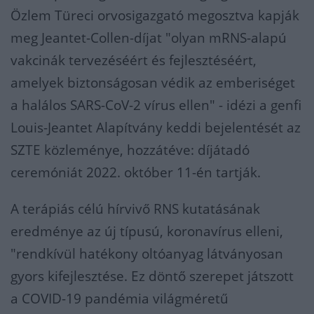
Özlem Türeci orvosigazgató megosztva kapják
meg Jeantet-Collen-díjat "olyan mRNS-alapú
vakcinák tervezéséért és fejlesztéséért,
amelyek biztonságosan védik az emberiséget
a halálos SARS-CoV-2 vírus ellen" - idézi a genfi
Louis-Jeantet Alapítvány keddi bejelentését az
SZTE közleménye, hozzátéve: díjátadó
ceremóniát 2022. október 11-én tartják.
A terápiás célú hírvivő RNS kutatásának
eredménye az új típusú, koronavírus elleni,
"rendkívül hatékony oltóanyag látványosan
gyors kifejlesztése. Ez döntő szerepet játszott
a COVID-19 pandémia világméretű