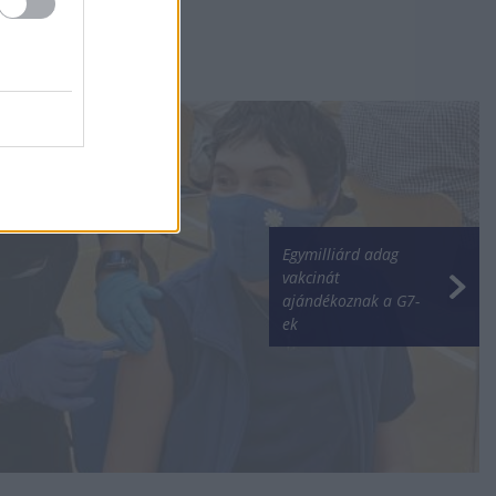
Egymilliárd adag
vakcinát
ajándékoznak a G7-
ek