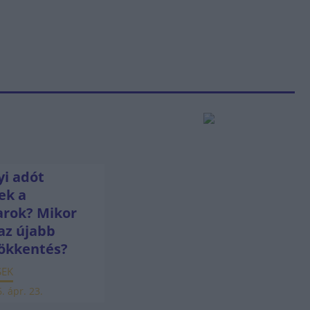
i adót
ek a
rok? Mikor
az újabb
ökkentés?
SEK
. ápr. 23.