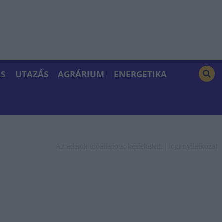
S
UTAZÁS
AGRÁRIUM
ENERGETIKA
Az adatok időállapota: késleltetett. |
Jogi nyilatkozat