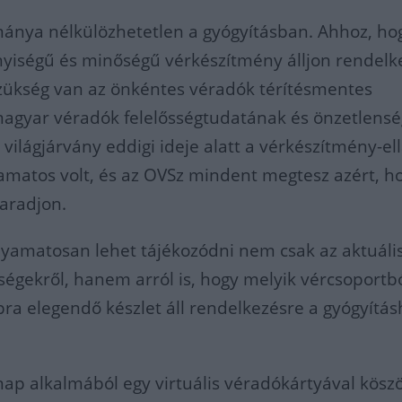
ánya nélkülözhetetlen a gyógyításban. Ahhoz, ho
yiségű és minőségű vérkészítmény álljon rendelk
zükség van az önkéntes véradók térítésmentes
 magyar véradók felelősségtudatának és önzetlens
világjárvány eddigi ideje alatt a vérkészítmény-el
matos volt, és az OVSz mindent megtesz azért, h
aradjon.
lyamatosan lehet tájékozódni nem csak az aktuáli
ségekről, hanem arról is, hogy melyik vércsoportb
a elegendő készlet áll rendelkezésre a gyógyítás
.
nap alkalmából egy virtuális véradókártyával kösz