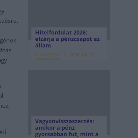
gy
ezésre,
Hitelfordulat 2026:
elzárja a pénzcsapot az
égének
állam
látás
ELEMZÉSEK
2026. júl. 22.
ogy
s
ól
hoz,
Vagyonvisszaszerzés:
amikor a pénz
öni
gyorsabban fut, mint a