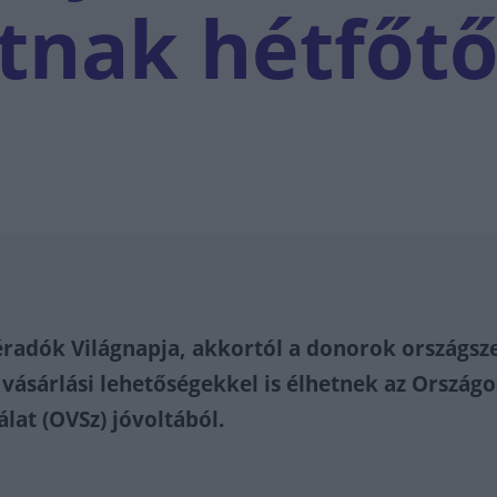
tnak hétfőtő
Véradók Világnapja, akkortól a donorok országsz
ásárlási lehetőségekkel is élhetnek az Országo
álat (OVSz) jóvoltából.