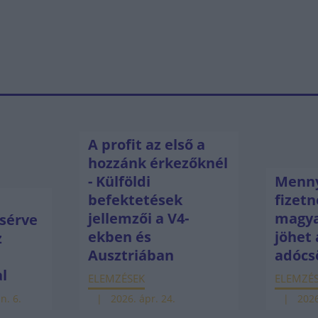
A profit az első a
hozzánk érkezőknél
- Külföldi
Menny
befektetések
fizetn
jellemzői a V4-
magya
sérve
ekben és
jöhet 
z
Ausztriában
adócs
ú
al
ELEMZÉSEK
ELEMZÉ
n. 6.
2026. ápr. 24.
2026