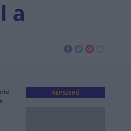
l a
erte
NÉPSZERŰ
s