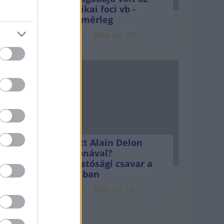
amerikai foci vb -
gyorsmérleg
HÍREK
2026. júl. 20.
Mi lett Alain Delon
vagyonával?
Adóhatósági csavar a
sztoriban
HÍREK
2026. júl. 19.