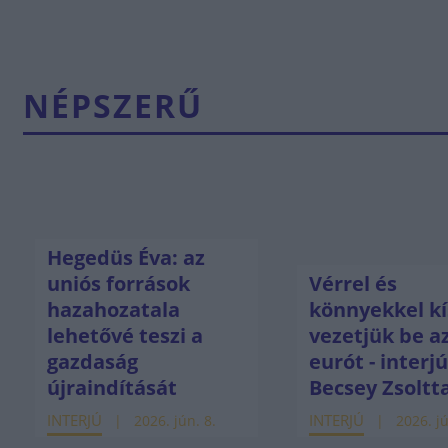
NÉPSZERŰ
Hegedüs Éva: az
uniós források
Vérrel és
hazahozatala
könnyekkel kí
lehetővé teszi a
vezetjük be a
gazdaság
eurót - interj
újraindítását
Becsey Zsoltt
INTERJÚ
INTERJÚ
2026. jún. 8.
2026. jú