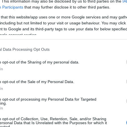
. This information may also be disclosed by us to third parties on the
IA
Participants
that may further disclose it to other third parties.
 that this website/app uses one or more Google services and may gath
including but not limited to your visit or usage behaviour. You may click 
 to Google and its third-party tags to use your data for below specifi
ogle consent section.
l Data Processing Opt Outs
o opt-out of the Sharing of my personal data.
In
o opt-out of the Sale of my Personal Data.
In
to opt-out of processing my Personal Data for Targeted
ing.
In
o opt-out of Collection, Use, Retention, Sale, and/or Sharing
ersonal Data that Is Unrelated with the Purposes for which it
lected.