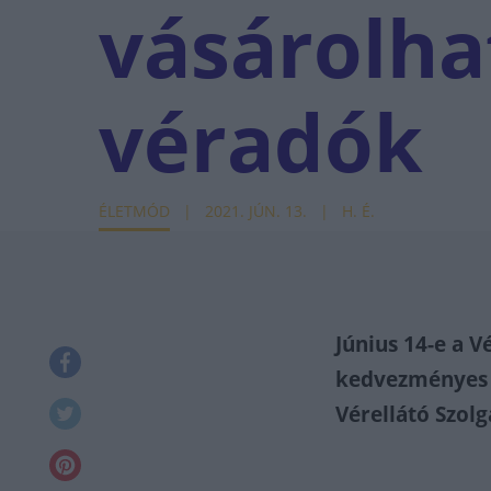
vásárolha
véradók
ÉLETMÓD
2021. JÚN. 13.
H. É.
Június 14-e a 
kedvezményes v
Vérellátó Szolg