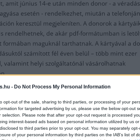
t, amit június 14-e után minden donor - a véradá
gyása esetén - rendelkezhet, miután a telefonján
áción keresztül megjeleníten. A donorok a kártyái
 is rendelhetnek, de akár pdf-formátumban is letöl
t formában maguknál tarthatnak. A kártyával a d
dásuktól számított fél éven belül – több mint ezer
, valamint helyi szolgáltatónál vásárolhatnak
n.
s.hu -
Do Not Process My Personal Information
éradó donorok különböző fokozatú, véradási szá
-, Ezüst-, Arany-, valamint Gyémánt Pelikán-díjas
to opt-out of the sale, sharing to third parties, or processing of your per
, amellyel több száz prémium szolgáltatónál mege
formation for targeted advertising by us, please use the below opt-out s
r selection. Please note that after your opt-out request is processed y
en részesülhetnek. Az elfogadóhelyek listája az
eing interest-based ads based on personal information utilized by us or
disclosed to third parties prior to your opt-out. You may separately opt-
és honlapunkon is megtekinthető. Bővebb informá
losure of your personal information by third parties on the IAB’s list of
sz.hu/hu/hirek/onkentes-verado-kartya
linken talá