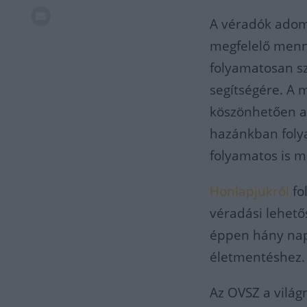
A véradók adom
megfelelő menn
folyamatosan s
segítségére. A
köszönhetően a 
hazánkban folya
folyamatos is m
Honlapjukról
fo
véradási lehető
éppen hány napr
életmentéshez
Az OVSZ a világ