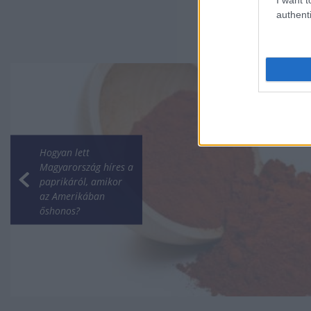
authenti
Hogyan lett
Magyarország híres a
paprikáról, amikor
az Amerikában
őshonos?