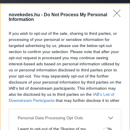
novekedes.hu -
Do Not Process My Personal
Information
If you wish to opt-out of the sale, sharing to third parties, or
processing of your personal or sensitive information for
targeted advertising by us, please use the below opt-out
section to confirm your selection. Please note that after your
Virtuális oktatási
opt-out request is processed you may continue seeing
interest-based ads based on personal information utilized by
rendszert fejlesztett a
us or personal information disclosed to third parties prior to
your opt-out. You may separately opt-out of the further
Mozaik Kiadó és az SZTE
disclosure of your personal information by third parties on the
IAB’s list of downstream participants. This information may
also be disclosed by us to third parties on the
IAB’s List of
ÉLETMÓD
2024. DEC. 3.
MTI
Downstream Participants
that may further disclose it to other
third parties.
Please note that this website/app uses one or more Google
Personal Data Processing Opt Outs
services and may gather and store information including but
not limited to your visit or usage behaviour. You may click to
I want to opt-out of the Sharing of my