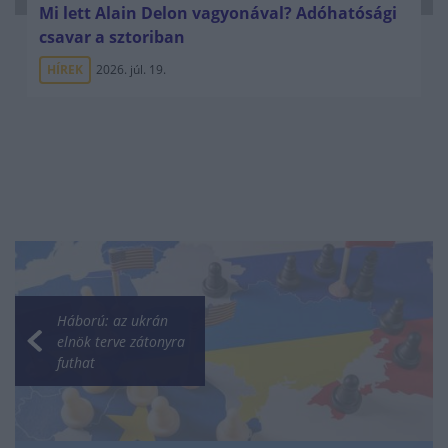
Mi lett Alain Delon vagyonával? Adóhatósági
csavar a sztoriban
HÍREK
2026. júl. 19.
Háború: az ukrán
elnök terve zátonyra
futhat