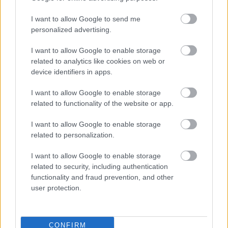
I want to allow Google to send me
mozaMedical oktatási platform
personalized advertising.
I want to allow Google to enable storage
related to analytics like cookies on web or
korszerű, felhasználóbarát, tanulástámogató
device identifiers in apps.
keretrendszere ápolójelöltek és ápolók
I want to allow Google to enable storage
számára.
related to functionality of the website or app.
I want to allow Google to enable storage
related to personalization.
A Nemzeti Kutatási, Fejlesztési és Innovációs
I want to allow Google to enable storage
Alap 418 millió forintos támogatásával
related to security, including authentication
megvalósult projekt legfőbb hozzáadott
functionality and fraud prevention, and other
user protection.
értéke, hogy az elmélet elsajátítása és az
embereken történő kipróbálás között hozott
létre élethű szimulációs fázist, így olyan e-
CONFIRM