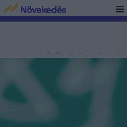
Az adatok időállapota: késleltetett. |
Jogi nyilatkozat