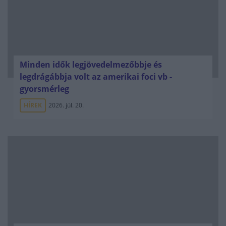
Minden idők legjövedelmezőbbje és
legdrágábbja volt az amerikai foci vb -
gyorsmérleg
HÍREK
2026. júl. 20.