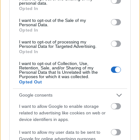
personal data.
grant or deny consent to Google and its third-party tags to
Opted In
Elsősorban az ápolóképzést segítő
use your data for below specified purposes in below Google
consent section.
háromdimenziós, interaktív, szimuláción
I want to opt-out of the Sale of my
Personal Data.
alapuló VR- és e-learning platformot
Opted In
fejlesztett a Mozaik Kiadó Kft. a Szegedi
I want to opt-out of processing my
Personal Data for Targeted Advertising.
Tudományegyetem (SZTE)
Opted In
Egészségtudományi és Szociális Képzési
I want to opt-out of Collection, Use,
Retention, Sale, and/or Sharing of my
Karával együttműködve – tájékoztatta a
Personal Data that Is Unrelated with the
Purposes for which it was collected.
szegedi vállalkozás.
Opted Out
Google consents
I want to allow Google to enable storage
A közlemény szerint a 630 millió forint
related to advertising like cookies on web or
device identifiers in apps.
összköltségű projekt során elkészült a
I want to allow my user data to be sent to
Google for online advertising purposes.