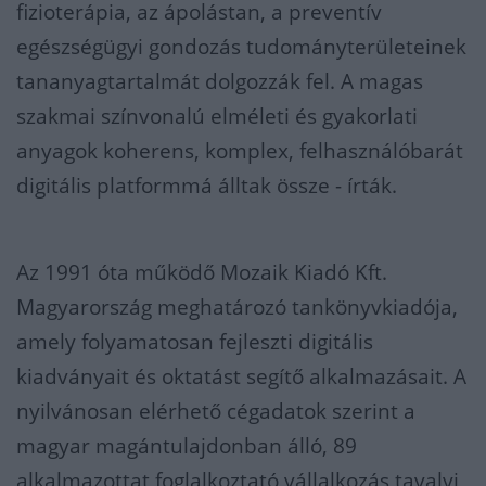
fizioterápia, az ápolástan, a preventív
egészségügyi gondozás tudományterületeinek
tananyagtartalmát dolgozzák fel. A magas
szakmai színvonalú elméleti és gyakorlati
anyagok koherens, komplex, felhasználóbarát
digitális platformmá álltak össze - írták.
Az 1991 óta működő Mozaik Kiadó Kft.
Magyarország meghatározó tankönyvkiadója,
amely folyamatosan fejleszti digitális
kiadványait és oktatást segítő alkalmazásait. A
nyilvánosan elérhető cégadatok szerint a
magyar magántulajdonban álló, 89
alkalmazottat foglalkoztató vállalkozás tavalyi