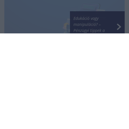
Edukáció vagy
manipuláció? –
Pénzügyi tippek a
közösségi médiában
NÉPSZERŰ