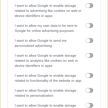
biztosító eljárások milyen hamar be fognak
I want to allow Google to enable storage
related to advertising like cookies on web or
törni, és hogy mindennek micsoda óriási
device identifiers in apps.
jelentősége lesz.
I want to allow my user data to be sent to
Google for online advertising purposes.
Az hogy az iparágat sokan szkeptikusan
I want to allow Google to send me
szemlélik az persze részben épp annak
personalized advertising.
köszönhető, hogy jelenleg rengeteg a
I want to allow Google to enable storage
sarlatán.
related to analytics like cookies on web or
device identifiers in apps.
Ezek közül néhány például azzal hitegeti az
I want to allow Google to enable storage
embereket, hogy az öregedésre már a fiatalok
related to functionality of the website or app.
vére is gyógyír lehet.
I want to allow Google to enable storage
related to personalization.
Mindez egybecseng a régi legendákkal. A
I want to allow Google to enable storage