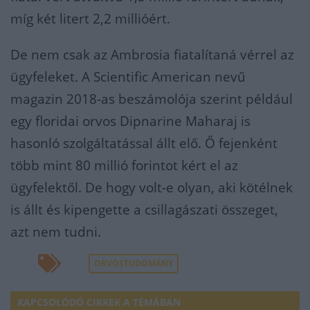
míg két litert 2,2 millióért.
De nem csak az Ambrosia fiatalítaná vérrel az
ügyfeleket. A Scientific American nevű
magazin 2018-as beszámolója szerint például
egy floridai orvos Dipnarine Maharaj is
hasonló szolgáltatással állt elő. Ő fejenként
több mint 80 millió forintot kért el az
ügyfelektől. De hogy volt-e olyan, aki kötélnek
is állt és kipengette a csillagászati összeget,
azt nem tudni.
ORVOSTUDOMÁNY
KAPCSOLÓDÓ CIKKEK A TÉMÁBAN