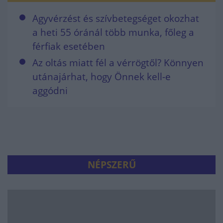
Agyvérzést és szívbetegséget okozhat
a heti 55 óránál több munka, főleg a
férfiak esetében
Az oltás miatt fél a vérrögtől? Könnyen
utánajárhat, hogy Önnek kell-e
aggódni
NÉPSZERŰ