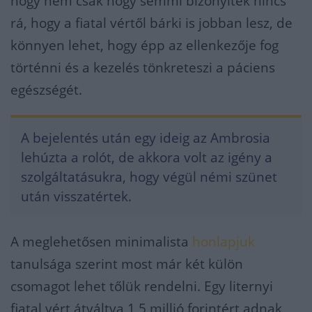
hogy nem csak hogy semmi bizonyíték nincs
rá, hogy a fiatal vértől bárki is jobban lesz, de
könnyen lehet, hogy épp az ellenkezője fog
történni és a kezelés tönkreteszi a páciens
egészségét.
A bejelentés után egy ideig az Ambrosia
lehúzta a rolót, de akkora volt az igény a
szolgáltatásukra, hogy végül némi szünet
után visszatértek.
A meglehetősen minimalista
honlapjuk
tanulsága szerint most már két külön
csomagot lehet tőlük rendelni. Egy liternyi
fiatal vért átváltva 1,5 millió forintért adnak,