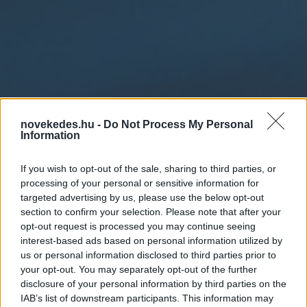
novekedes.hu -
Do Not Process My Personal
Information
If you wish to opt-out of the sale, sharing to third parties, or
Fiatalok vérével állítaná
processing of your personal or sensitive information for
meg az öregedést néhány
targeted advertising by us, please use the below opt-out
section to confirm your selection. Please note that after your
társaság
opt-out request is processed you may continue seeing
interest-based ads based on personal information utilized by
us or personal information disclosed to third parties prior to
ELEMZÉSEK
2021. JÚN. 5.
D.J.
your opt-out. You may separately opt-out of the further
disclosure of your personal information by third parties on the
IAB’s list of downstream participants. This information may