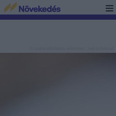
Az adatok időállapota: késleltetett. |
Jogi nyilatkozat