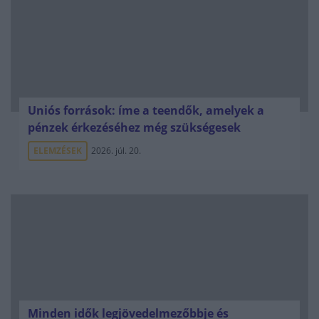
Uniós források: íme a teendők, amelyek a
pénzek érkezéséhez még szükségesek
ELEMZÉSEK
2026. júl. 20.
Minden idők legjövedelmezőbbje és