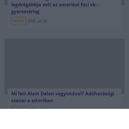
legdrágábbja volt az amerikai foci vb -
gyorsmérleg
HÍREK
2026. júl. 20.
Mi lett Alain Delon vagyonával? Adóhatósági
csavar a sztoriban
HÍREK
2026. júl. 19.