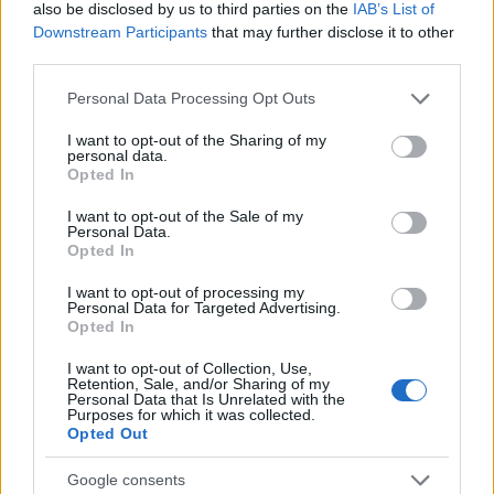
also be disclosed by us to third parties on the
IAB’s List of
Downstream Participants
that may further disclose it to other
third parties.
A 25 év alattiak vére milliókba kerül.
Please note that this website/app uses one or more Google
Personal Data Processing Opt Outs
services and may gather and store information including but
not limited to your visit or usage behaviour. You may click to
I want to opt-out of the Sharing of my
personal data.
grant or deny consent to Google and its third-party tags to
Opted In
use your data for below specified purposes in below Google
Csak az Egyesült Államokban több tucat
consent section.
I want to opt-out of the Sale of my
Personal Data.
technológiai vállalat dolgozik az öregedés
Opted In
megállításán. A Bank of America szerint ennek
I want to opt-out of processing my
Personal Data for Targeted Advertising.
a szektornak a mérete négy év múlva már 610
Opted In
milliárd dolláros lesz.
I want to opt-out of Collection, Use,
Retention, Sale, and/or Sharing of my
Personal Data that Is Unrelated with the
Az egyik ágazati cég a Juvenescence társ-
Purposes for which it was collected.
Opted Out
alapítója Greg Bailey szerint a befektetők még
nem is fogták fel, hogy a hosszú életet
Google consents