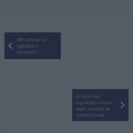
IMF: Kína jön ki
legjobban a
járványból
Az állam nem
engedélyezi a hazai
Aegon eladását az
osztrák VIG-nek