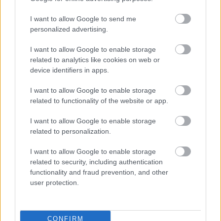
hozzávetőlegesen 4000 magyar beszállítónak
I want to allow Google to send me
és mintegy 700 banki és biztosítási ügynöknek
personalized advertising.
biztosít megrendeléseket és folyamatos
I want to allow Google to enable storage
tevékenységet.
related to analytics like cookies on web or
device identifiers in apps.
K&H BANK
GOOGLE PAY
I want to allow Google to enable storage
related to functionality of the website or app.
I want to allow Google to enable storage
related to personalization.
NÉPSZERŰ
I want to allow Google to enable storage
related to security, including authentication
functionality and fraud prevention, and other
user protection.
CONFIRM