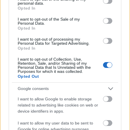
personal data.
és a lehető legteljesebb termékpalettát
grant or deny consent to Google and its third-party tags to
Opted In
use your data for below specified purposes in below Google
nyújtsa számukra.
consent section.
I want to opt-out of the Sale of my
Personal Data.
Opted In
A K&H országszerte 204 lakossági fiókot
I want to opt-out of processing my
működtet, és csoportszinten mintegy
Personal Data for Targeted Advertising.
Opted In
másfélmillió ügyfélnek kínál pénzügyi
szolgáltatásokat.
I want to opt-out of Collection, Use,
Retention, Sale, and/or Sharing of my
Personal Data that Is Unrelated with the
Purposes for which it was collected.
Opted Out
A magyar gazdaság működését több mint
2700 milliárd forintnyi kihelyezett hitel- és
Google consents
hiteljellegű állománnyal segíti háztartások,
I want to allow Google to enable storage
kisvállalkozások, vállalatok és
related to advertising like cookies on web or
device identifiers in apps.
önkormányzatok finanszírozásán keresztül. A
cégcsoport teljes tevékenysége
I want to allow my user data to be sent to
Google for online advertising purposes.