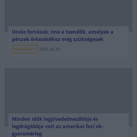
Uniós források: íme a teendők, amelyek a
pénzek érkezéséhez még szükségesek
ELEMZÉSEK
2026. júl. 20.
Minden idők legjövedelmezőbbje és
legdrágábbja volt az amerikai foci vb -
gyorsmérleg