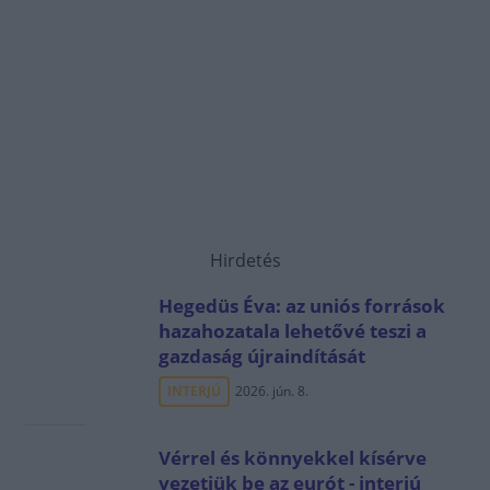
Hirdetés
Hegedüs Éva: az uniós források
hazahozatala lehetővé teszi a
gazdaság újraindítását
INTERJÚ
2026. jún. 8.
Vérrel és könnyekkel kísérve
vezetjük be az eurót - interjú