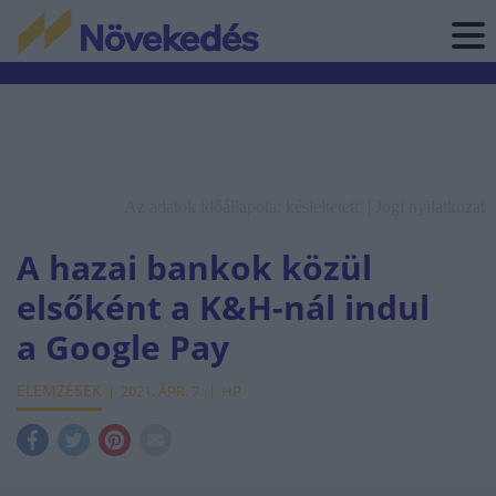
Az adatok időállapota: késleltetett. |
Jogi nyilatkozat
A hazai bankok közül
elsőként a K&H-nál indul
a Google Pay
ELEMZÉSEK
2021. ÁPR. 7.
HP