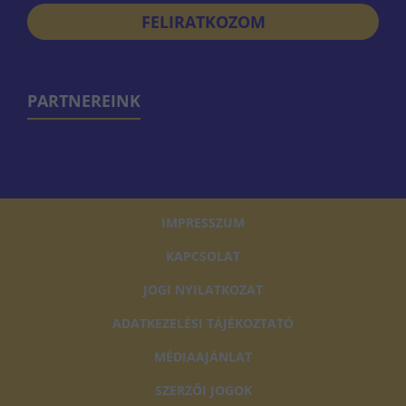
FELIRATKOZOM
PARTNEREINK
IMPRESSZUM
KAPCSOLAT
JOGI NYILATKOZAT
ADATKEZELÉSI TÁJÉKOZTATÓ
MÉDIAAJÁNLAT
SZERZŐI JOGOK