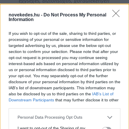
egységes, biztonságos, gördülékenyen
működő platformunk használatára, és
novekedes.hu -
Do Not Process My Personal
nagy öröm számunkra, hogy ezt a K&H-val
Information
közösen, az ő mobilbankjukban kínálhatjuk
If you wish to opt-out of the sale, sharing to third parties, or
processing of your personal or sensitive information for
targeted advertising by us, please use the below opt-out
section to confirm your selection. Please note that after your
– mondta Bíró Pál, a Google Magyarország
opt-out request is processed you may continue seeing
country managere.
interest-based ads based on personal information utilized by
us or personal information disclosed to third parties prior to
your opt-out. You may separately opt-out of the further
A K&H Csoport
disclosure of your personal information by third parties on the
IAB’s list of downstream participants. This information may
also be disclosed by us to third parties on the
IAB’s List of
Az ország egyik vezető és országosan közel
Downstream Participants
that may further disclose it to other
3800 munkatársat foglalkoztató
third parties.
pénzintézeteként a K&H célja, hogy ügyfelei
Please note that this website/app uses one or more Google
Personal Data Processing Opt Outs
services and may gather and store information including but
igényeit mindenkor magas szinten elégítse ki,
not limited to your visit or usage behaviour. You may click to
I want to opt-out of the Sharing of my