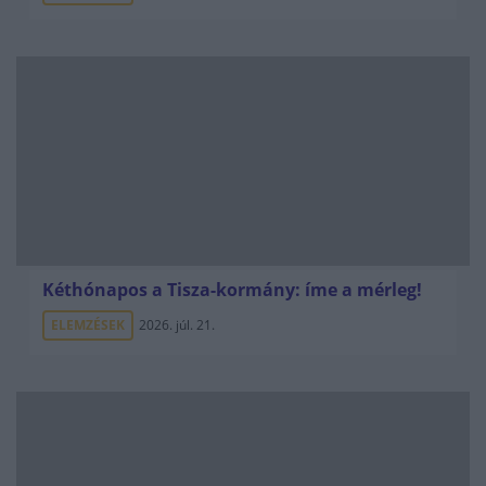
Kéthónapos a Tisza-kormány: íme a mérleg!
ELEMZÉSEK
2026. júl. 21.