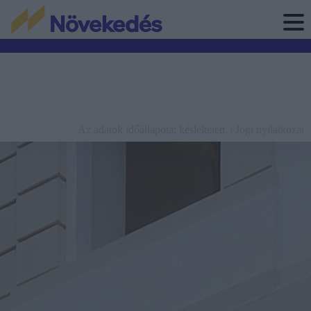
Az adatok időállapota: késleltetett. |
Jogi nyilatkozat