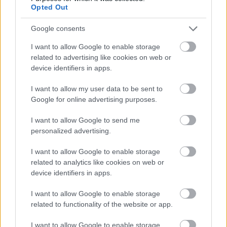
Opted Out
százalékkal csökkent a szolgáltatások
teljesítménye az Eurostat friss adatai szerint.
Google consents
Éves összehasonlításban átlagosan 1,3, illetve
I want to allow Google to enable storage
related to advertising like cookies on web or
1,4 százalékos javulás volt látható. Havi
device identifiers in apps.
alapon 10, éves alapon 5 országban csökkent
I want to allow my user data to be sent to
a szolgáltatások teljesítménye. A
Google for online advertising purposes.
I want to allow Google to send me
jelenlegi, havi alapú uniós megtorpanást
personalized advertising.
valószínűleg a bizonytalanságok
I want to allow Google to enable storage
növekedése, az infláció, és ezen belül
related to analytics like cookies on web or
különösen a szolgáltatások árának
device identifiers in apps.
különösen magas növekedése okozhatta.
I want to allow Google to enable storage
related to functionality of the website or app.
Viszont Magyarország azon kevés ország
I want to allow Google to enable storage