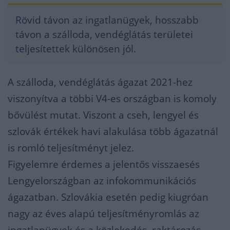
Rövid távon az ingatlanügyek, hosszabb
távon a szálloda, vendéglátás területei
teljesítettek különösen jól.
A szálloda, vendéglátás ágazat 2021-hez
viszonyítva a többi V4-es országban is komoly
bővülést mutat. Viszont a cseh, lengyel és
szlovák értékek havi alakulása több ágazatnál
is romló teljesítményt jelez.
Figyelemre érdemes a jelentős visszaesés
Lengyelországban az infokommunikációs
ágazatban. Szlovákia esetén pedig kiugróan
nagy az éves alapú teljesítményromlás az
ingatlanügyek és a közlekedés, raktározás