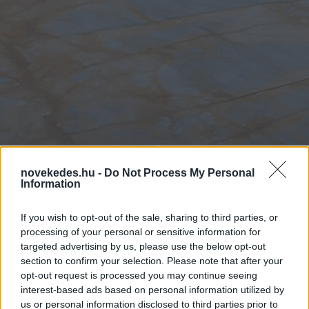
Eurostat: javult a
szolgáltatások
novekedes.hu -
Do Not Process My Personal
Information
teljesítménye
If you wish to opt-out of the sale, sharing to third parties, or
Magyarországon
processing of your personal or sensitive information for
targeted advertising by us, please use the below opt-out
ELEMZÉSEK
section to confirm your selection. Please note that after your
2026. MÁJ. 17.
CSATH MAGDOLNA
opt-out request is processed you may continue seeing
interest-based ads based on personal information utilized by
us or personal information disclosed to third parties prior to