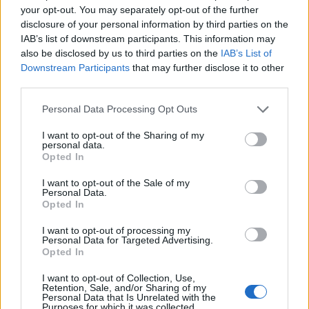
your opt-out. You may separately opt-out of the further
disclosure of your personal information by third parties on the
IAB’s list of downstream participants. This information may
also be disclosed by us to third parties on the
IAB’s List of
Az EU-ban éves összehasonlításban 1,3
Downstream Participants
that may further disclose it to other
százalékkal nőtt a szolgáltatások
third parties.
teljesítménye, míg a friss havi adat 0,3
Please note that this website/app uses one or more Google
Personal Data Processing Opt Outs
százalékos csökkenést mutat. Magyarország
services and may gather and store information including but
not limited to your visit or usage behaviour. You may click to
I want to opt-out of the Sharing of my
azon kevés ország között szerepel, ahol
personal data.
grant or deny consent to Google and its third-party tags to
Opted In
use your data for below specified purposes in below Google
jelentős, 7,6 százalékos volt a szolgáltatások
consent section.
I want to opt-out of the Sale of my
teljesítményének éves és 3,7 százalékos a
Personal Data.
Opted In
havi szintű bővülése.
I want to opt-out of processing my
Personal Data for Targeted Advertising.
Opted In
I want to opt-out of Collection, Use,
2026 februárjában januárhoz viszonyítva az
Retention, Sale, and/or Sharing of my
Personal Data that Is Unrelated with the
EU-ban általában és az eurózónában is 0,3
Purposes for which it was collected.