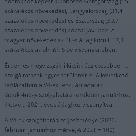
adatokhoz képest különösen Görögország (45
százalékos növekedés), Lengyelország (31,4
százalékos növekedés) és Észtország (30,7
százalékos növekedés) adatai javultak. A
magyar növekedés az EU-s átlag körüli, 17,1
százalékos az elmúlt 5 év viszonylatában.
Érdemes megvizsgálni kicsit részletesebben a
szolgáltatások egyes területeit is. A következő
táblázatban a V4-ek februári adatait
látjuk 4négy szolgáltatási területen januárhoz,
illetve a 2021. éves átlaghoz viszonyítva.
A V4-ek szolgáltatási teljesítménye (2026.
február, januárhoz mérve,% 2021 = 100)