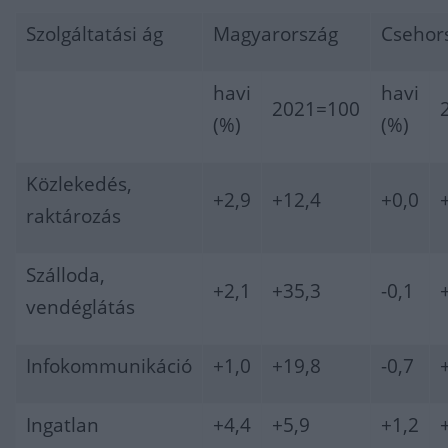
Szolgáltatási ág
Magyarország
Csehor
havi
havi
2021=100
(%)
(%)
Közlekedés,
+2,9
+12,4
+0,0
raktározás
Szálloda,
+2,1
+35,3
-0,1
vendéglátás
Infokommunikáció
+1,0
+19,8
-0,7
Ingatlan
+4,4
+5,9
+1,2