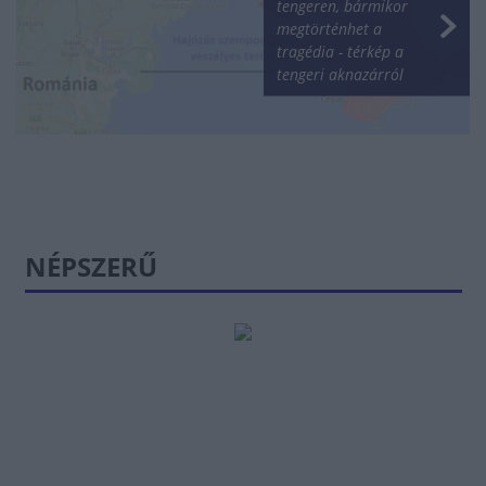
tengeren, bármikor
megtörténhet a
tragédia - térkép a
tengeri aknazárról
NÉPSZERŰ