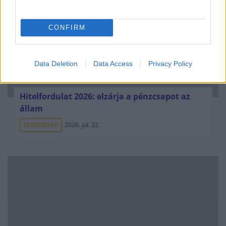
CONFIRM
Data Deletion
Data Access
Privacy Policy
Hitelfordulat 2026: elzárja a pénzcsapot az
állam
ELEMZÉSEK
2026. júl. 22.