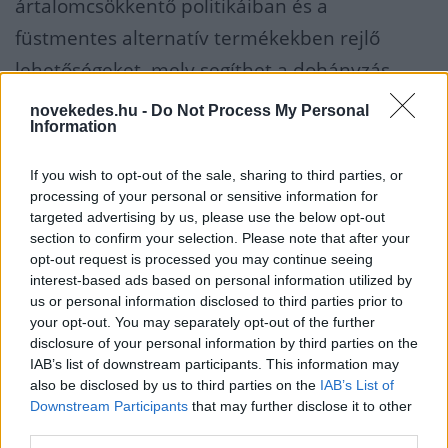
ártalomcsökkentő politikáiban és a
füstmentes alternatív termékekben rejlő
lehetőségeket, mely segíthet a dohányzás
arányának hatékony visszaszorításában.
novekedes.hu -
Do Not Process My Personal
Information
Az EU-ban számos ország (Bulgária, Ciprus,
If you wish to opt-out of the sale, sharing to third parties, or
Cseh Köztársaság, Görögország,
processing of your personal or sensitive information for
targeted advertising by us, please use the below opt-out
Olaszország, Portugália és Bulgária) hozott
section to confirm your selection. Please note that after your
már olyan jogszabályi rendelkezéseket,
opt-out request is processed you may continue seeing
amelyek a termékeket kockázati profiljuk
interest-based ads based on personal information utilized by
us or personal information disclosed to third parties prior to
alapján különböztetik meg.
your opt-out. You may separately opt-out of the further
disclosure of your personal information by third parties on the
IAB’s list of downstream participants. This information may
Ártalomcsökkentés
also be disclosed by us to third parties on the
IAB’s List of
Downstream Participants
that may further disclose it to other
third parties.