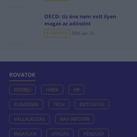
OECD: tíz éve nem volt ilyen
magas az adószint
ELEMZÉSEK
2026. ápr. 23.
ROVATOK
INTERJÚ
HÍREK
HR
ELEMZÉSEK
TECH
BIZTOSÍTÁS
VÁLLALKOZÁS
NAV INFOTÁR
INGATLAN
UTAZÁS
PÉNZÜGY