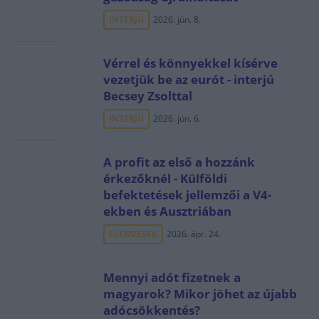
INTERJÚ
2026. jún. 8.
Vérrel és könnyekkel kísérve
vezetjük be az eurót - interjú
Becsey Zsolttal
INTERJÚ
2026. jún. 6.
A profit az első a hozzánk
érkezőknél - Külföldi
befektetések jellemzői a V4-
ekben és Ausztriában
ELEMZÉSEK
2026. ápr. 24.
Mennyi adót fizetnek a
magyarok? Mikor jöhet az újabb
adócsökkentés?