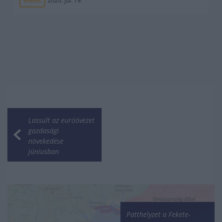
HÍREK
2026. júl. 19.
Lassult az euróövezet
gazdasági
növekedése
júniusban
Patthelyzet a Fekete-