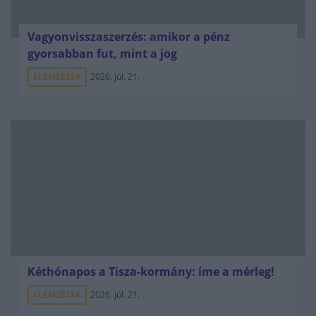
Vagyonvisszaszerzés: amikor a pénz
gyorsabban fut, mint a jog
ELEMZÉSEK
2026. júl. 21.
Kéthónapos a Tisza-kormány: íme a mérleg!
ELEMZÉSEK
2026. júl. 21.