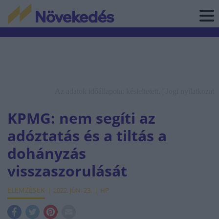
Az adatok időállapota: késleltetett. |
Jogi nyilatkozat
KPMG: nem segíti az
adóztatás és a tiltás a
dohányzás
visszaszorulását
ELEMZÉSEK
2022. JÚN. 23.
HP