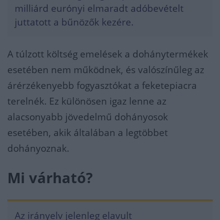
milliárd eurónyi elmaradt adóbevételt
juttatott a bűnözők kezére.
A túlzott költség emelések a dohánytermékek
esetében nem működnek, és valószínűleg az
árérzékenyebb fogyasztókat a feketepiacra
terelnék. Ez különösen igaz lenne az
alacsonyabb jövedelmű dohányosok
esetében, akik általában a legtöbbet
dohányoznak.
Mi várható?
Az irányelv jelenleg elavult