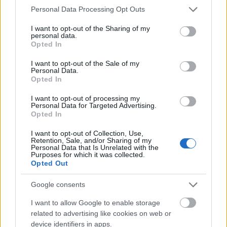
Egyre több bizonyíték áll rendelkezésre a
Please note that this website/app uses one or more Google
Personal Data Processing Opt Outs
services and may gather and store information including but
füstmentes termékekről, hevített
not limited to your visit or usage behaviour. You may click to
I want to opt-out of the Sharing of my
dohánytermékekről, mint a cigaretta jobb
personal data.
grant or deny consent to Google and its third-party tags to
Opted In
alternatívájáról.
use your data for below specified purposes in below Google
consent section.
I want to opt-out of the Sale of my
Personal Data.
Opted In
Eddig 10, többek között amerikai és európai
kormányzati szerv és több mint 50 független
I want to opt-out of processing my
Personal Data for Targeted Advertising.
laboratórium végzett kutatásokat és publikált
Opted In
tanulmányokat.
I want to opt-out of Collection, Use,
Retention, Sale, and/or Sharing of my
Personal Data that Is Unrelated with the
Purposes for which it was collected.
Opted Out
Az eredmények alátámasztják, hogy a
füstmentes alternatívák kevésbé
Google consents
kockázatosak az egészségre, mint a
I want to allow Google to enable storage
hagyományos cigaretták.
related to advertising like cookies on web or
device identifiers in apps.