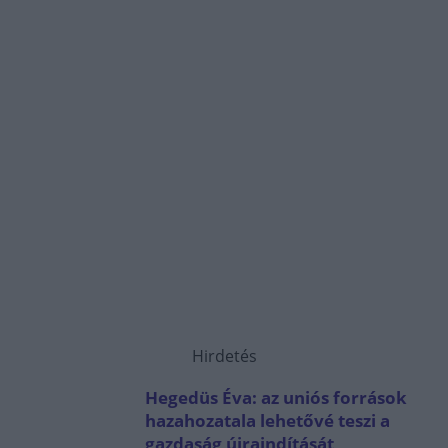
Hirdetés
Hegedüs Éva: az uniós források
hazahozatala lehetővé teszi a
gazdaság újraindítását