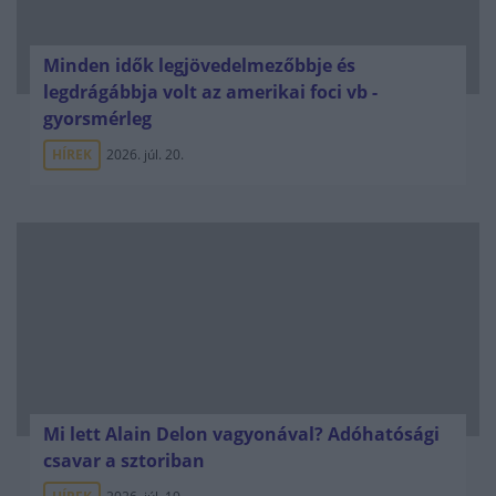
Minden idők legjövedelmezőbbje és
legdrágábbja volt az amerikai foci vb -
gyorsmérleg
HÍREK
2026. júl. 20.
Mi lett Alain Delon vagyonával? Adóhatósági
csavar a sztoriban