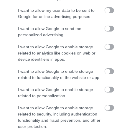
Más országokban, például Svédországban,
I want to allow my user data to be sent to
ahol a kevésbé káros alternatíváknak nagy
Google for online advertising purposes.
hagyománya van, ott a cigarettázók száma
I want to allow Google to send me
personalized advertising.
töredéke az európai átlagnak. Svédországban
a népegészségügyi mutatók is egészen más
I want to allow Google to enable storage
related to analytics like cookies on web or
képet mutatnak.
device identifiers in apps.
KPMG
ADÓZÁS
DOHÁNYZÁS
I want to allow Google to enable storage
related to functionality of the website or app.
FÜSTMENTES CIGARETTA
I want to allow Google to enable storage
related to personalization.
I want to allow Google to enable storage
related to security, including authentication
NÉPSZERŰ
functionality and fraud prevention, and other
user protection.