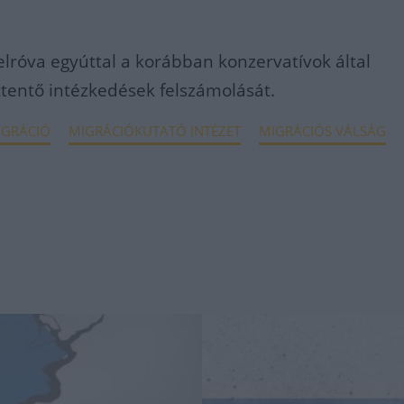
felróva egyúttal a korábban konzervatívok által
ttentő intézkedések felszámolását.
IGRÁCIÓ
MIGRÁCIÓKUTATÓ INTÉZET
MIGRÁCIÓS VÁLSÁG