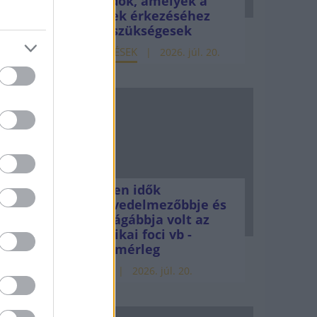
teendők, amelyek a
árizs
pénzek érkezéséhez
még szükségesek
ndon
ELEMZÉSEK
2026. júl. 20.
.
v
Minden idők
 a
legjövedelmezőbbje és
legdrágábbja volt az
tönző
amerikai foci vb -
gyorsmérleg
HÍREK
2026. júl. 20.
n az