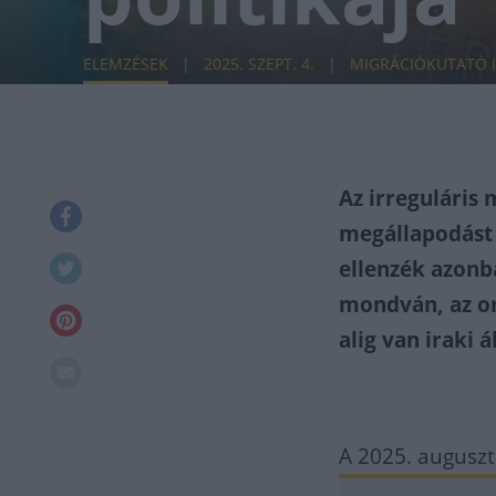
ELEMZÉSEK
2025. SZEPT. 4.
MIGRÁCIÓKUTATÓ 
Az irreguláris
megállapodást 
ellenzék azonb
mondván, az or
alig van iraki 
A 2025. auguszt