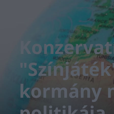
Konzervatí
"Színjáték"
kormány m
politikája