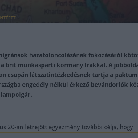
INTÉZET
 migránsok hazatoloncolásának fokozásáról kötö
a brit munkáspárti kormány Irakkal. A jobbolda
an csupán látszatintézkedésnek tartja a paktum
szágba engedély nélkül érkező bevándorlók kö
állampolgár.
us 20-án létrejött egyezmény további célja, hogy