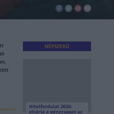
tt
NÉPSZERŰ
li
ot,
zött
Hitelfordulat 2026:
elzárja a pénzcsapot az