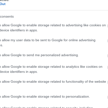
Out
al
született meg: ennek értelmében amennyiben P
, az Egyesült Királyságból kitoloncolt migránst, Lo
consents
egy migráns legális
beutazását.
o allow Google to enable storage related to advertising like cookies on
evice identifiers in apps.
 nem élhetnek azok a személyek, akiket korábban
árátlépés miatt már kitoloncoltak a szigetországból
o allow my user data to be sent to Google for online advertising
s.
 1 917 iraki állampolgár kísérelt meg kis hajókon
to allow Google to send me personalized advertising.
ejutni az Egyesült Királyságba, szemben a tavalyi é
o allow Google to enable storage related to analytics like cookies on
ban mért mintegy 2 600-zal. London a visszaesést
evice identifiers in apps.
zményeknek és a lakosság helyben maradását ösz
o allow Google to enable storage related to functionality of the website
oknak tulajdonítja.
tt megállapodásokat éles bírálatok érték, különöse
o allow Google to enable storage related to personalization.
rvatív Párt részéről, amely szerint csupán
o allow Google to enable storage related to security, including