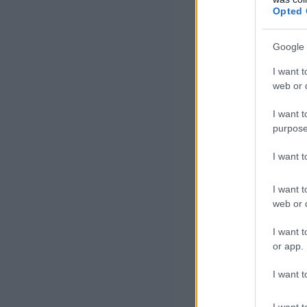
Opted 
Franciaországg
visszafogad egy
Google 
lehetővé teszi 
I want t
web or d
A lehetőséggel
irreguláris hat
I want t
purpose
2025 márciusáig
I want 
irregulárisan b
I want t
azonos időszaká
web or d
migrációs egye
I want t
iraki beruházás
or app.
Az Irakkal kötö
I want t
ellenzéki Konze
I want t