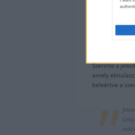
látszatintézked
authenti
A jobboldali á
hogy a munkáspá
bevándorló juto
válság érte el a
Szerinte a jele
amely elmulasz
beleértve a sz
Jelen
színj
mikö