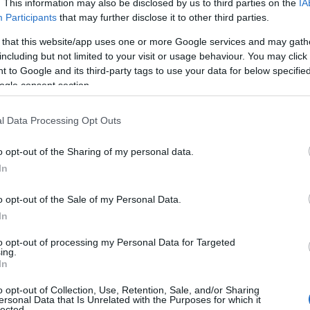
. This information may also be disclosed by us to third parties on the
IA
ovábbi 200 000 fontot (kb. 94 millió forint) ígért a
Participants
that may further disclose it to other third parties.
ióban tervezett migrációval és határbiztonsággal
 that this website/app uses one or more Google services and may gath
including but not limited to your visit or usage behaviour. You may click 
jektek megvalósítására.
 to Google and its third-party tags to use your data for below specifi
ogle consent section.
ovábbá a titkosszolgálati szervek
sztásról, valamint olyan közösségi médiakampán
l Data Processing Opt Outs
 amelyek az embercsempészek által terjesztett álhí
o opt-out of the Sharing of my personal data.
yelmet.
In
 Keir Starmer brit miniszterelnök és iraki hivatal
o opt-out of the Sale of my Personal Data.
In
mmed Sia al-Szudani megállapodtak az irreguláris
zervezett bűnözés elleni
küzdelem
erősítéséről.
to opt-out of processing my Personal Data for Targeted
ing.
In
ályság hasonló megállapodásokat kötött Albániával
o opt-out of Collection, Use, Retention, Sale, and/or Sharing
ersonal Data that Is Unrelated with the Purposes for which it
A legfrissebb megállapodás pedig 2025. július 10-
lected.