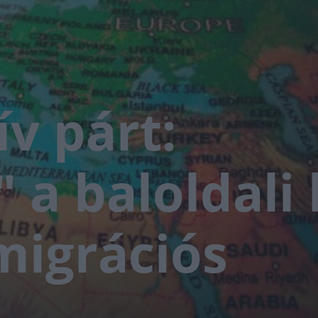
v párt:
 a baloldali 
igrációs