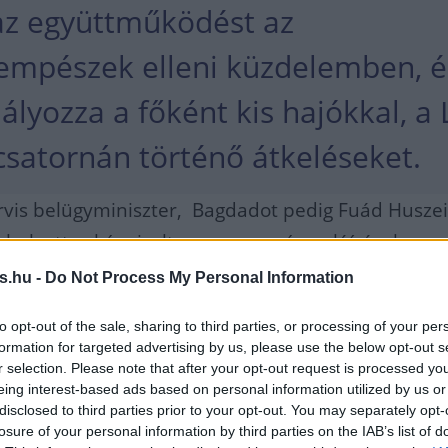
az együttműködést az
mpészek elleni küzdelemben, é
lyozza a főként kis hajókkal, a 
satornán történő átkeléseket.
rvis belügyminiszter, Bagdadot pedig Fuád Husze
 helyettes képviselte az egyezmény aláírásakor.
s.hu -
Do Not Process My Personal Information
4. november 28-án aláírtak egy
biztonsági
, amelynek értelmében az Egyesült Királyság 600 
to opt-out of the sale, sharing to third parties, or processing of your per
formation for targeted advertising by us, please use the below opt-out s
lió forint)
támogatást
nyújt az iraki határőrképzés
r selection. Please note that after your opt-out request is processed y
a és a határrendészeti kapacitások növelésére, tö
eing interest-based ads based on personal information utilized by us or
disclosed to third parties prior to your opt-out. You may separately opt-
csempészet elleni küzdelmet is elősegítve.
losure of your personal information by third parties on the IAB’s list of