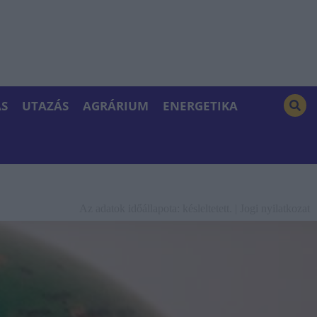
S
UTAZÁS
AGRÁRIUM
ENERGETIKA
Az adatok időállapota: késleltetett. |
Jogi nyilatkozat