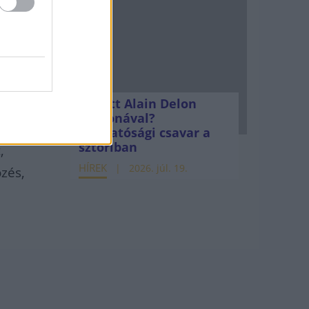
tott,
ós
Mi lett Alain Delon
vagyonával?
Adóhatósági csavar a
sztoriban
,
HÍREK
2026. júl. 19.
zés,