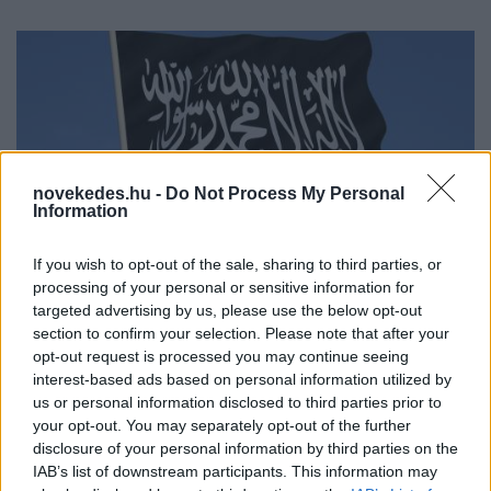
novekedes.hu -
Do Not Process My Personal
Lecsaptak az Iszlám Állam egyik
Information
fontos hadállására
If you wish to opt-out of the sale, sharing to third parties, or
HÍREK
processing of your personal or sensitive information for
2024. ápr. 20.
targeted advertising by us, please use the below opt-out
section to confirm your selection. Please note that after your
opt-out request is processed you may continue seeing
interest-based ads based on personal information utilized by
us or personal information disclosed to third parties prior to
your opt-out. You may separately opt-out of the further
disclosure of your personal information by third parties on the
IAB’s list of downstream participants. This information may