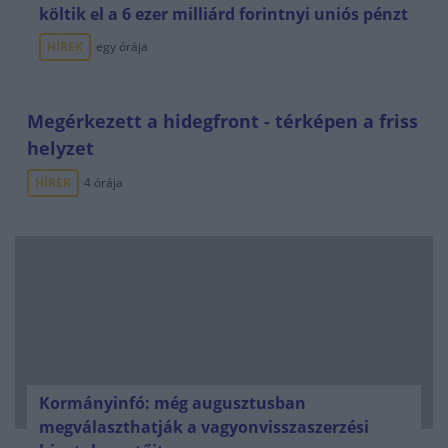
költik el a 6 ezer milliárd forintnyi uniós pénzt
HÍREK
egy órája
Megérkezett a hidegfront - térképen a friss
helyzet
HÍREK
4 órája
Kormányinfó: még augusztusban
megválaszthatják a vagyonvisszaszerzési