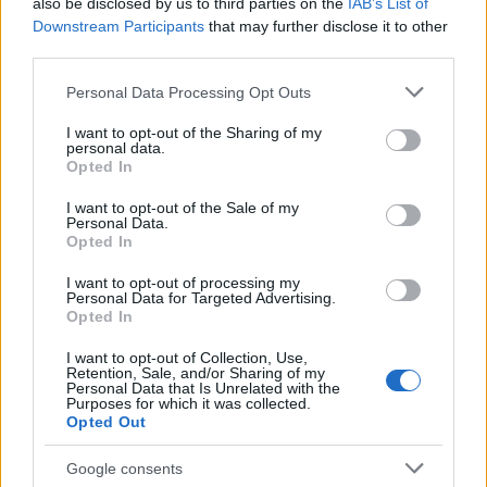
also be disclosed by us to third parties on the
IAB’s List of
Brit harci gépeket is bevethetnek
Downstream Participants
that may further disclose it to other
third parties.
Irán ellen
Please note that this website/app uses one or more Google
Personal Data Processing Opt Outs
HÍREK
2024. ápr. 14.
services and may gather and store information including but
not limited to your visit or usage behaviour. You may click to
I want to opt-out of the Sharing of my
personal data.
grant or deny consent to Google and its third-party tags to
Opted In
1
2
use your data for below specified purposes in below Google
consent section.
I want to opt-out of the Sale of my
Personal Data.
Opted In
NÉPSZERŰ CÍMKÉK
I want to opt-out of processing my
Personal Data for Targeted Advertising.
#MNB
Opted In
I want to opt-out of Collection, Use,
Retention, Sale, and/or Sharing of my
Personal Data that Is Unrelated with the
NÉPSZERŰ
Purposes for which it was collected.
Opted Out
Google consents