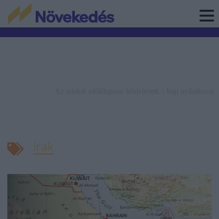
Az adatok időállapota: késleltetett. |
Jogi nyilatkozat
Irak