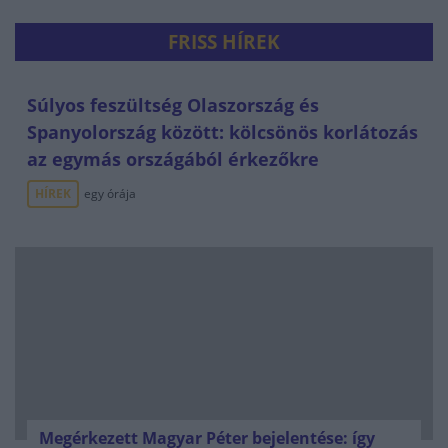
FRISS HÍREK
Súlyos feszültség Olaszország és
Spanyolország között: kölcsönös korlátozás
az egymás országából érkezőkre
HÍREK
egy órája
Megérkezett Magyar Péter bejelentése: így