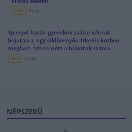
hivatal vezetőit
HÍREK
4 órája
Spanyol határ: gyerekek százai várnak
bejutásra, egy siklóernyős átkelés közben
meghalt, 141-re nőtt a halottak száma
HÍREK
5 órája
NÉPSZERŰ