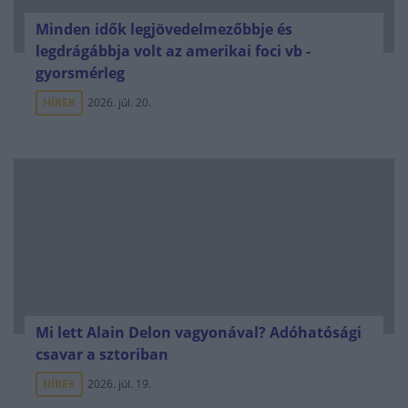
Minden idők legjövedelmezőbbje és
legdrágábbja volt az amerikai foci vb -
gyorsmérleg
HÍREK
2026. júl. 20.
Mi lett Alain Delon vagyonával? Adóhatósági
csavar a sztoriban
HÍREK
2026. júl. 19.