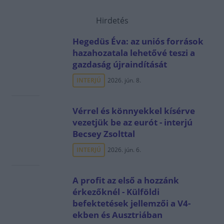
Hirdetés
Hegedüs Éva: az uniós források
hazahozatala lehetővé teszi a
gazdaság újraindítását
INTERJÚ
2026. jún. 8.
Vérrel és könnyekkel kísérve
vezetjük be az eurót - interjú
Becsey Zsolttal
INTERJÚ
2026. jún. 6.
A profit az első a hozzánk
érkezőknél - Külföldi
befektetések jellemzői a V4-
ekben és Ausztriában