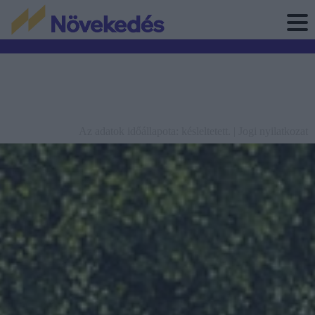
Az adatok időállapota: késleltetett. |
Jogi nyilatkozat