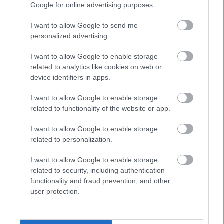
Google for online advertising purposes.
A villamosenergia-kereskedők a lehető
I want to allow Google to send me
legszélesebb körű információhalmazt
personalized advertising.
feldolgozva hozzák meg döntéseiket.
I want to allow Google to enable storage
related to analytics like cookies on web or
A villamosenergia-piacon és így az áram
device identifiers in apps.
árfolyamában sok egyéb piac hatása is
I want to allow Google to enable storage
megjelenik, ezekre a rész- és mögöttes
related to functionality of the website or app.
piacokra is oda kell figyelnie a szektor
I want to allow Google to enable storage
szereplőinek. Utóbbi körbe tartozik többek
related to personalization.
közt a szén, a földgáz, vagy éppen az
I want to allow Google to enable storage
emissziós kvóták piaca.
related to security, including authentication
functionality and fraud prevention, and other
user protection.
Az
MVM Partner
nél egy külön piacelemző
csapat feladata, hogy minden apró részletre,