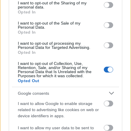
not limited to your visit or usage behaviour. You may click to
I want to opt-out of the Sharing of my
áram: eszközeink, irodánk, gyáraink,
personal data.
grant or deny consent to Google and its third-party tags to
Opted In
kórházaink működnek, nem kis részben az
use your data for below specified purposes in below Google
consent section.
energiának köszönhetően. Azt azonban már
I want to opt-out of the Sale of my
Personal Data.
kevesebben tudják, hogy az árammal éppen
Opted In
úgy kereskednek, mint sok más termékkel.
I want to opt-out of processing my
Personal Data for Targeted Advertising.
A villamos energia kereskedelme pedig
Opted In
óriási információs bázist igényel, piaci
I want to opt-out of Collection, Use,
Retention, Sale, and/or Sharing of my
információk, politikai nyilatkozatok, illetve
Personal Data that Is Unrelated with the
Purposes for which it was collected.
még az időjárás ismeretét is – erről
Opted Out
beszélgettünk az MVM Partner Zrt., az MVM
Google consents
Csoport villamosenergia-
I want to allow Google to enable storage
nagykereskedőjének szakértőivel.
related to advertising like cookies on web or
device identifiers in apps.
I want to allow my user data to be sent to