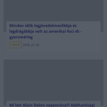
Minden idők legjövedelmezőbbje és
legdrágábbja volt az amerikai foci vb -
gyorsmérleg
HÍREK
2026. júl. 20.
Mi lett Alain Delon vagyonával? Adóhatósági