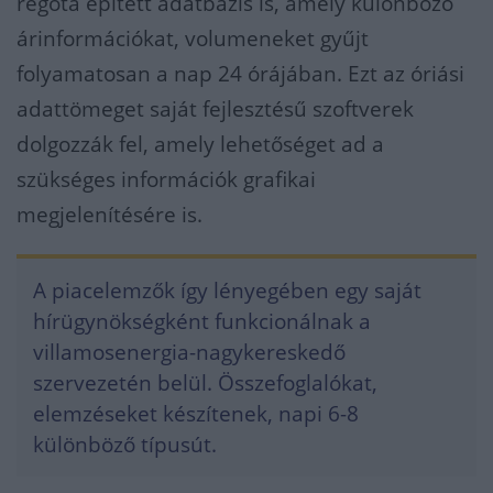
régóta épített adatbázis is, amely különböző
árinformációkat, volumeneket gyűjt
folyamatosan a nap 24 órájában. Ezt az óriási
adattömeget saját fejlesztésű szoftverek
dolgozzák fel, amely lehetőséget ad a
szükséges információk grafikai
megjelenítésére is.
A piacelemzők így lényegében egy saját
hírügynökségként funkcionálnak a
villamosenergia-nagykereskedő
szervezetén belül. Összefoglalókat,
elemzéseket készítenek, napi 6-8
különböző típusút.