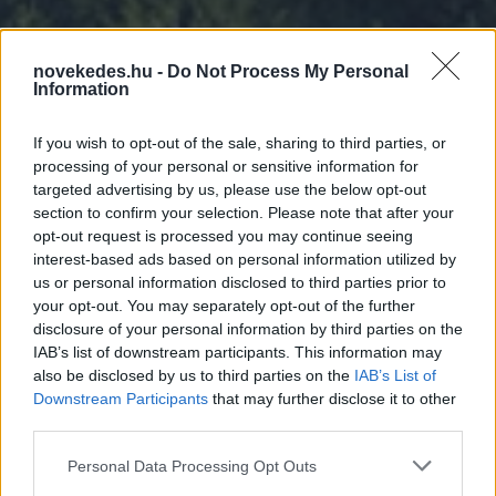
novekedes.hu -
Do Not Process My Personal
Information
If you wish to opt-out of the sale, sharing to third parties, or
Saját „hírügynökség”
processing of your personal or sensitive information for
targeted advertising by us, please use the below opt-out
segíti az áramkereskedők
section to confirm your selection. Please note that after your
opt-out request is processed you may continue seeing
munkáját
interest-based ads based on personal information utilized by
us or personal information disclosed to third parties prior to
your opt-out. You may separately opt-out of the further
ELEMZÉSEK
2022. AUG. 8.
NÖVEKEDÉS.HU
disclosure of your personal information by third parties on the
IAB’s list of downstream participants. This information may
also be disclosed by us to third parties on the
IAB’s List of
Downstream Participants
that may further disclose it to other
third parties.
Please note that this website/app uses one or more Google
Personal Data Processing Opt Outs
Mindenki számára természetes, hogy van
services and may gather and store information including but