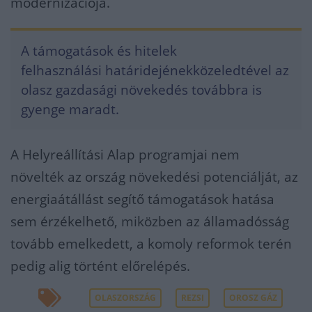
modernizációja.
A támogatások és hitelek
felhasználási határidejénekköz
eledtével az
olasz gazdasági növekedés továbbra is
gyenge maradt.
A Helyreállítási Alap programjai nem
növelték az ország növekedési potenciálját, az
energiaátállást segítő támogatások hatása
sem érzékelhető, miközben az államadósság
tovább emelkedett, a komoly reformok terén
pedig alig történt előrelépés.
OLASZORSZÁG
REZSI
OROSZ GÁZ