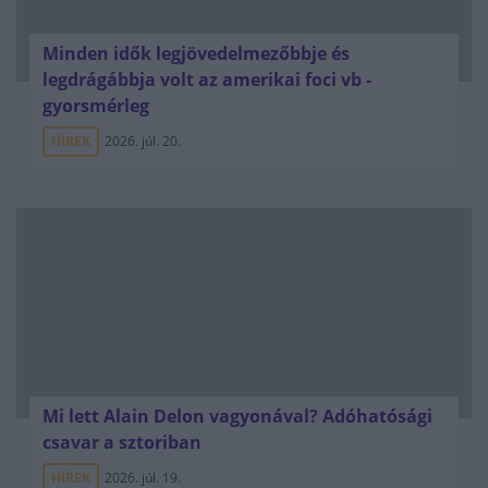
Minden idők legjövedelmezőbbje és
legdrágábbja volt az amerikai foci vb -
gyorsmérleg
HÍREK
2026. júl. 20.
Mi lett Alain Delon vagyonával? Adóhatósági
csavar a sztoriban
HÍREK
2026. júl. 19.