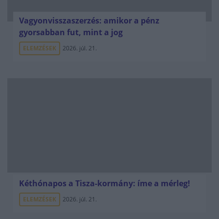
Vagyonvisszaszerzés: amikor a pénz
gyorsabban fut, mint a jog
ELEMZÉSEK
2026. júl. 21.
Kéthónapos a Tisza-kormány: íme a mérleg!
ELEMZÉSEK
2026. júl. 21.