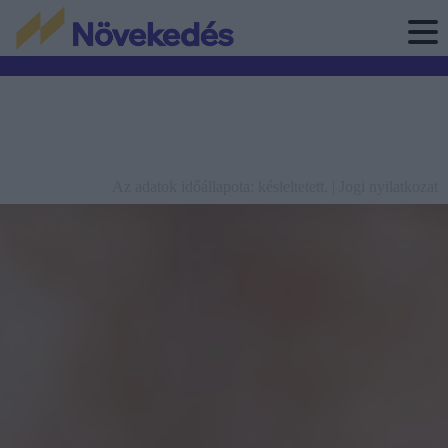
Az adatok időállapota: késleltetett. |
Jogi nyilatkozat