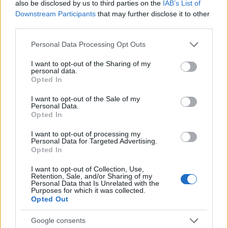
also be disclosed by us to third parties on the
IAB’s List of
Downstream Participants
that may further disclose it to other
third parties.
Please note that this website/app uses one or more Google
Personal Data Processing Opt Outs
services and may gather and store information including but
not limited to your visit or usage behaviour. You may click to
I want to opt-out of the Sharing of my
personal data.
Olaszországban komoly társadalmi
grant or deny consent to Google and its third-party tags to
Opted In
use your data for below specified purposes in below Google
elégedetlenség alakult ki a megugrott
consent section.
I want to opt-out of the Sale of my
rezsiköltségek miatt, és friss felmérések
Personal Data.
Opted In
szerint a lakosság visszaköveteli az olcsóbb
I want to opt-out of processing my
orosz energiát. A hatalmas összegű uniós
Personal Data for Targeted Advertising.
Opted In
helyreállítási alapok sem tudták érdemben
I want to opt-out of Collection, Use,
fellendíteni a gazdaságot.
Retention, Sale, and/or Sharing of my
Personal Data that Is Unrelated with the
Purposes for which it was collected.
Opted Out
Google consents
Az olasz válaszadók 90 százaléka újra