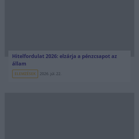
Hitelfordulat 2026: elzárja a pénzcsapot az
állam
ELEMZÉSEK
2026. júl. 22.