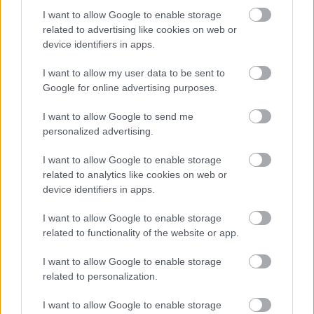
I want to allow Google to enable storage
vásárolna gázt Oroszországtól, míg mindössze
related to advertising like cookies on web or
9 százalékuk ellenzi az orosz gázt –
device identifiers in apps.
a
Money.it
gazdasági portál friss felmérése
I want to allow my user data to be sent to
szerint.
Google for online advertising purposes.
I want to allow Google to send me
Olaszország 2025 elejére szinte teljesen
personalized advertising.
leállította az orosz gázimportot, és alternatív
I want to allow Google to enable storage
forrásokkal (Algéria, Azerbajdzsán, Norvégia
related to analytics like cookies on web or
és cseppfolyósított gáz) helyettesítette azt.
device identifiers in apps.
I want to allow Google to enable storage
related to functionality of the website or app.
Bár az ellátásbiztonság megmaradt, az új
források – különösen a tengeri úton érkező
I want to allow Google to enable storage
LNG – jóval drágábbak és kitéve a piaci
related to personalization.
ingadozásoknak, ami megterheli a
I want to allow Google to enable storage