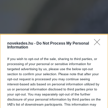
novekedes.hu -
Do Not Process My Personal
Information
If you wish to opt-out of the sale, sharing to third parties, or
processing of your personal or sensitive information for
targeted advertising by us, please use the below opt-out
section to confirm your selection. Please note that after your
Újra orosz gázt vennének
opt-out request is processed you may continue seeing
a drágaság miatt
interest-based ads based on personal information utilized by
us or personal information disclosed to third parties prior to
elégedetlen olaszok
your opt-out. You may separately opt-out of the further
disclosure of your personal information by third parties on the
IAB’s list of downstream participants. This information may
ELEMZÉSEK
2026. MÁJ. 27.
NÖVEKEDÉS.HU