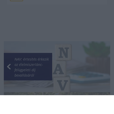
NAV: értesítés érkezik
az élelmiszerlánc-
felügyeleti díj
bevallásáról
Ajándékok mellett