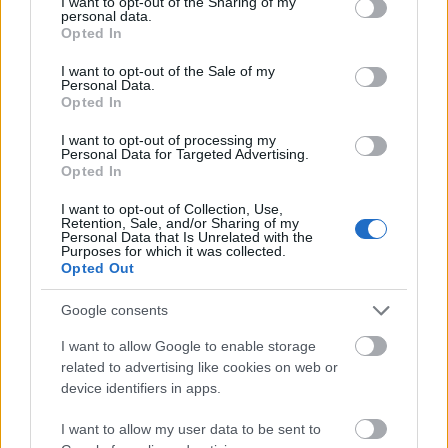
not limited to your visit or usage behaviour. You may click to
I want to opt-out of the Sharing of my
personal data.
grant or deny consent to Google and its third-party tags to
Opted In
A világ leghíresebb befektetője 9
use your data for below specified purposes in below Google
consent section.
tőzsdenapon át vásárolta az Occidental
I want to opt-out of the Sale of my
Personal Data.
Petroleum részvényeit, és cége, a Berkshire
Opted In
Hathaway már 29 százalékot birtokol az
I want to opt-out of processing my
Personal Data for Targeted Advertising.
olaj-, és gázcégben.
Opted In
I want to opt-out of Collection, Use,
Retention, Sale, and/or Sharing of my
Personal Data that Is Unrelated with the
Purposes for which it was collected.
Opted Out
Miközben BYD és Apple részvényeiből már
elad Warren Buffet cége, realizálva a
Google consents
hatalmas nyereséget rajtuk, addig az
I want to allow Google to enable storage
Occidental Petroleum papírjait továbbra is
related to advertising like cookies on web or
device identifiers in apps.
vonzónak tartja, és bármilyen nagy
I want to allow my user data to be sent to
részesedése van már a cégben, tovább