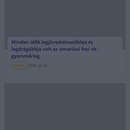
Minden idők legjövedelmezőbbje és
legdrágábbja volt az amerikai foci vb -
gyorsmérleg
HÍREK
2026. júl. 20.