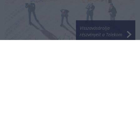
Visszavásárolja
részvényeit a Telekom
NÉPSZERŰ