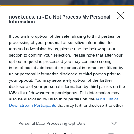
novekedes.hu -
Do Not Process My Personal
Information
If you wish to opt-out of the sale, sharing to third parties, or
processing of your personal or sensitive information for
targeted advertising by us, please use the below opt-out
Warren Buffett egy
section to confirm your selection. Please note that after your
olajcéget zsákol, szinte
opt-out request is processed you may continue seeing
interest-based ads based on personal information utilized by
bármennyit hajlandó
us or personal information disclosed to third parties prior to
your opt-out. You may separately opt-out of the further
megvenni
disclosure of your personal information by third parties on the
IAB’s list of downstream participants. This information may
also be disclosed by us to third parties on the
IAB’s List of
ELEMZÉSEK
2024. JÚN. 18.
NÖVEKEDÉS.HU
Downstream Participants
that may further disclose it to other
third parties.
Please note that this website/app uses one or more Google
Personal Data Processing Opt Outs
services and may gather and store information including but