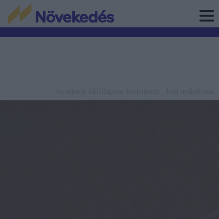
Az adatok időállapota: késleltetett. |
Jogi nyilatkozat