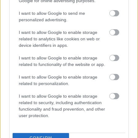
Google for online advertising purposes.
vásárolja a részvényeket. Most 9 nap alatt 7,3
I want to allow Google to send me
millió részvényt vásárolt 60 dollár körüli áron
personalized advertising.
a
CNBC
szerint, és így 225 millió részvényt
I want to allow Google to enable storage
birtokol, ami az összes részvény 28,8
related to analytics like cookies on web or
százaléka.
device identifiers in apps.
I want to allow Google to enable storage
Emellett a Berkshire Hathaway 10 milliárd
related to functionality of the website or app.
dollár értékben az olajcég elsőbbségi
I want to allow Google to enable storage
részvényeiből is birtokol, valamint
related to personalization.
warrantokat (vételi opciókat) 83,9 millió
I want to allow Google to enable storage
törzsrészvényre összesen 5 milliárd dollárért,
related to security, including authentication
ami részvényenk 59,62 dolláros árfolyamot
functionality and fraud prevention, and other
user protection.
jelent. Ezeket még 2019-ben szerezte, amikor
segített megfinanszírozni az Occidentalnak az