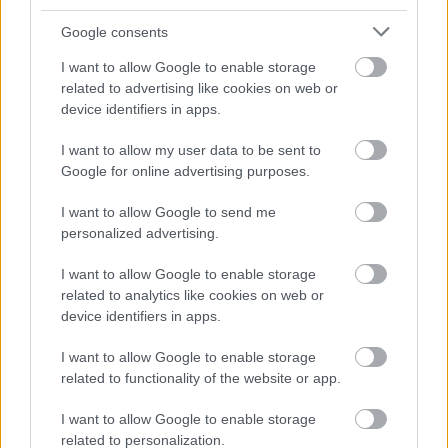
migrációs ügyekért felelős miniszter. Tavaly
Google consents
42 ezer migráns érte el a görög szigeteket
I want to allow Google to enable storage
tengeren.
related to advertising like cookies on web or
device identifiers in apps.
I want to allow my user data to be sent to
Google for online advertising purposes.
Több mint félmillió migráns és menekült
vár
I want to allow Google to send me
Líbiában
arra, hogy Európába jusson -
personalized advertising.
nyilatkozta vasárnap Tánosz Thanos Plevrisz
I want to allow Google to enable storage
migrációs ügyekért felelős miniszter a görög
related to analytics like cookies on web or
device identifiers in apps.
televíziónak.
I want to allow Google to enable storage
Plevrisz az átjutásra várók számát 550 ezerre
related to functionality of the website or app.
becsülte. Elmondta, hogy Athén
I want to allow Google to enable storage
együttműködik a Frontexszel, az Európai Unió
related to personalization.