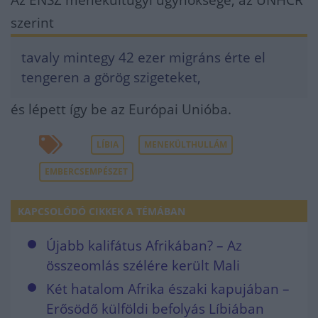
szerint
tavaly mintegy 42 ezer migráns érte el
tengeren a görög szigeteket,
és lépett így be az Európai Unióba.
LÍBIA
MENEKÜLTHULLÁM
EMBERCSEMPÉSZET
KAPCSOLÓDÓ CIKKEK A TÉMÁBAN
Újabb kalifátus Afrikában? – Az
összeomlás szélére került Mali
Két hatalom Afrika északi kapujában –
Erősödő külföldi befolyás Líbiában