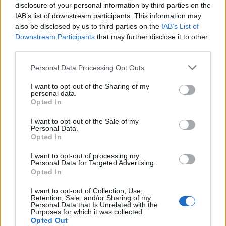
várja, hogy Európába
disclosure of your personal information by third parties on the
IAB’s list of downstream participants. This information may
jusson
also be disclosed by us to third parties on the
IAB’s List of
Downstream Participants
that may further disclose it to other
third parties.
GLOBÁL
2026. MÁJ. 10.
MTI
Please note that this website/app uses one or more Google
Personal Data Processing Opt Outs
services and may gather and store information including but
not limited to your visit or usage behaviour. You may click to
I want to opt-out of the Sharing of my
personal data.
grant or deny consent to Google and its third-party tags to
Opted In
use your data for below specified purposes in below Google
consent section.
I want to opt-out of the Sale of my
Personal Data.
A rovat támogatója:
Opted In
I want to opt-out of processing my
Personal Data for Targeted Advertising.
Opted In
Több mint félmillió migráns és menekült
I want to opt-out of Collection, Use,
Retention, Sale, and/or Sharing of my
vár Líbiában arra, hogy Európába jusson -
Personal Data that Is Unrelated with the
Purposes for which it was collected.
nyilatkozta ma Tánosz Thanos Plevrisz
Opted Out