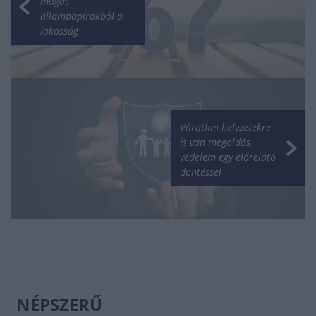
magát
állampapírokból a
lakosság
Váratlan helyzetekre
is van megoldás,
védelem egy előrelátó
döntéssel
NÉPSZERŰ