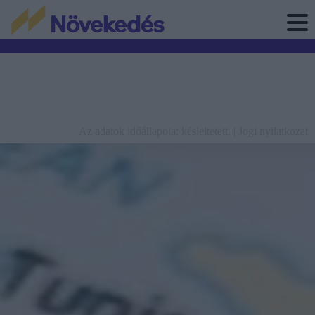
Az adatok időállapota: késleltetett. |
Jogi nyilatkozat