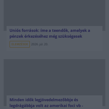
Uniós források: íme a teendők, amelyek a
pénzek érkezéséhez még szükségesek
ELEMZÉSEK
2026. júl. 20.
Minden idők legjövedelmezőbbje és
legdrágábbja volt az amerikai foci vb -