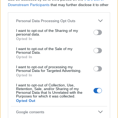
Downstream Participants
that may further disclose it to other
third parties.
Please note that this website/app uses one or more Google
Personal Data Processing Opt Outs
A rovat támogatója:
services and may gather and store information including but
not limited to your visit or usage behaviour. You may click to
I want to opt-out of the Sharing of my
personal data.
grant or deny consent to Google and its third-party tags to
Opted In
use your data for below specified purposes in below Google
consent section.
I want to opt-out of the Sale of my
Kína készen áll az együttműködésre az új
Personal Data.
Opted In
amerikai adminisztrációval - hangoztatta
I want to opt-out of processing my
Hszi Csin-ping kínai államfő szombaton
Personal Data for Targeted Advertising.
Opted In
Limában, amikor találkozott Joe Bidennel,
I want to opt-out of Collection, Use,
az Egyesült Államok januárban távozó
Retention, Sale, and/or Sharing of my
Personal Data that Is Unrelated with the
elnökével.
Purposes for which it was collected.
Opted Out
Google consents