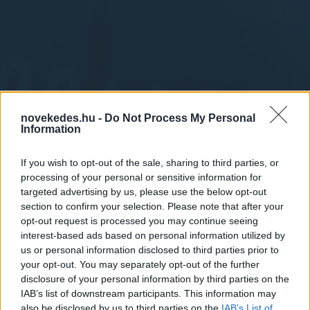
novekedes.hu -
Do Not Process My Personal
Information
If you wish to opt-out of the sale, sharing to third parties, or
processing of your personal or sensitive information for
Megszólalt a kínai elnök
targeted advertising by us, please use the below opt-out
section to confirm your selection. Please note that after your
Trump győzelméről
opt-out request is processed you may continue seeing
interest-based ads based on personal information utilized by
us or personal information disclosed to third parties prior to
GLOBÁL
2024. NOV. 17.
MTI
your opt-out. You may separately opt-out of the further
disclosure of your personal information by third parties on the
IAB’s list of downstream participants. This information may
also be disclosed by us to third parties on the
IAB’s List of