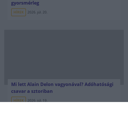
gyorsmérleg
HÍREK
2026. júl. 20.
Mi lett Alain Delon vagyonával? Adóhatósági
csavar a sztoriban
HÍREK
2026. júl. 19.