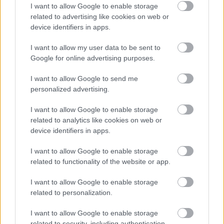
I want to allow Google to enable storage
Az
amerikai-kínai
megbeszélést az Ázsiai és
related to advertising like cookies on web or
Csendes-óceáni Gazdasági Együttműködés
device identifiers in apps.
(APEC) éves találkozójának keretében
I want to allow my user data to be sent to
tartották a perui fővárosban.
Google for online advertising purposes.
I want to allow Google to send me
personalized advertising.
Hszi Csin-ping az amerikai elnökválasztás
I want to allow Google to enable storage
eredményére és a januárban hivatalba
related to analytics like cookies on web or
device identifiers in apps.
lépő második Trump-adminisztrációra
utalva kijelentette, hogy egy folytonos
I want to allow Google to enable storage
átmenetet szeretne a két ország
related to functionality of the website or app.
kapcsolatában, valamint az
I want to allow Google to enable storage
együttműködés kiterjesztésének és a
related to personalization.
nézetkülönbségek kezelésének szándékát
I want to allow Google to enable storage
hangoztatta.
related to security, including authentication