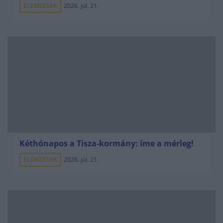
ELEMZÉSEK
2026. júl. 21.
Kéthónapos a Tisza-kormány: íme a mérleg!
ELEMZÉSEK
2026. júl. 21.