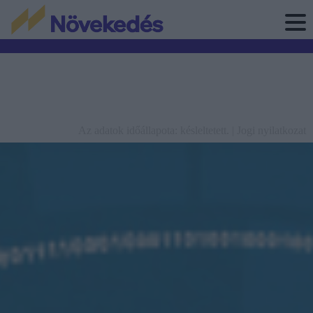
Az adatok időállapota: késleltetett. |
Jogi nyilatkozat