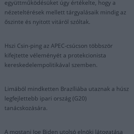
együttműködésüket úgy értékelte, hogy a
nézeteltérések mellett tárgyalásaik mindig az
őszinte és nyitott vitáról szóltak.
Hszi Csin-ping az APEC-csúcson többször
kifejtette véleményét a protekcionista
kereskedelempolitikával szemben.
Limából mindketten Brazíliába utaznak a húsz
legfejlettebb ipari ország (G20)
tanácskozására.
A mostani Joe Biden utolsó elnöki látogatása