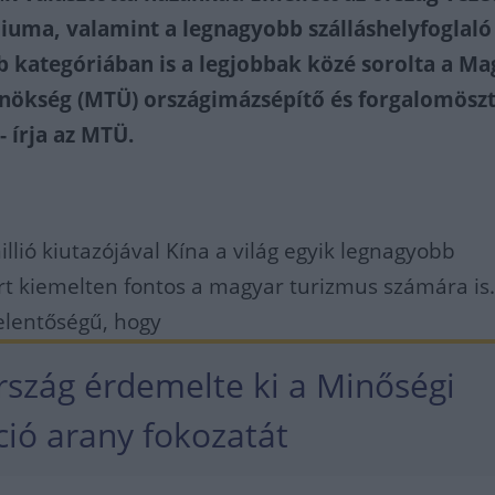
diuma, valamint a legnagyobb szálláshelyfoglaló
b kategóriában is a legjobbak közé sorolta a Ma
ynökség (MTÜ) országimázsépítő és forgalomösz
 írja az MTÜ.
lió kiutazójával Kína a világ egyik legnagyobb
rt kiemelten fontos a magyar turizmus számára is
jelentőségű, hogy
szág érdemelte ki a Minőségi
ció arany fokozatát