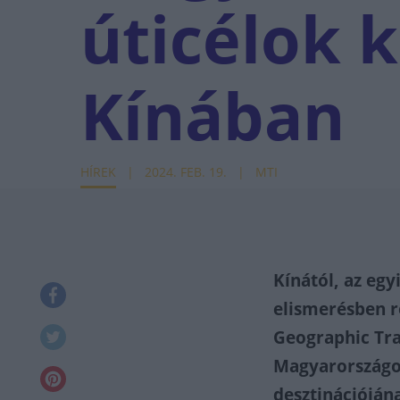
úticélok 
Kínában
HÍREK
2024. FEB. 19.
MTI
Kínától, az eg
elismerésben ré
Geographic Tra
Magyarországot
desztinációján