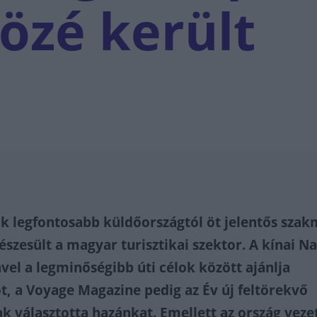
közé került
yik legfontosabb küldőországtól öt jelentős szak
szesült a magyar turisztikai szektor. A kínai Na
vel a legminőségibb úti célok között ajánlja
, a Voyage Magazine pedig az Év új feltörekvő
ak választotta hazánkat. Emellett az ország veze