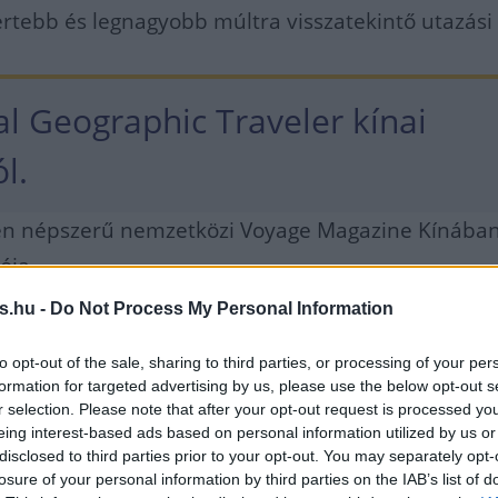
ertebb és legnagyobb múltra visszatekintő utazási
al Geographic Traveler kínai
l.
n népszerű nemzetközi Voyage Magazine Kínába
ója
s.hu -
Do Not Process My Personal Information
feltörekvő desztinációjának
to opt-out of the sale, sharing to third parties, or processing of your per
zágunkat.
formation for targeted advertising by us, please use the below opt-out s
r selection. Please note that after your opt-out request is processed y
eing interest-based ads based on personal information utilized by us or
jat is nyert az MTÜ Kína vezető turisztikai médiuma
disclosed to third parties prior to your opt-out. You may separately opt-
sm News versenyén:
losure of your personal information by third parties on the IAB’s list of