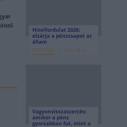
gyar
tönző
Hitelfordulat 2026:
elzárja a pénzcsapot az
állam
ELEMZÉSEK
2026. júl. 22.
.
Vagyonvisszaszerzés:
amikor a pénz
gyorsabban fut, mint a