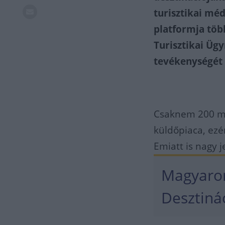
turisztikai mé
platformja töb
Turisztikai Üg
tevékenységét -
Csaknem 200 mil
küldőpiaca, ezé
Emiatt is nagy 
Magyaror
Desztiná