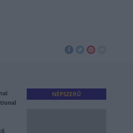
mai
NÉPSZERŰ
tional
tő