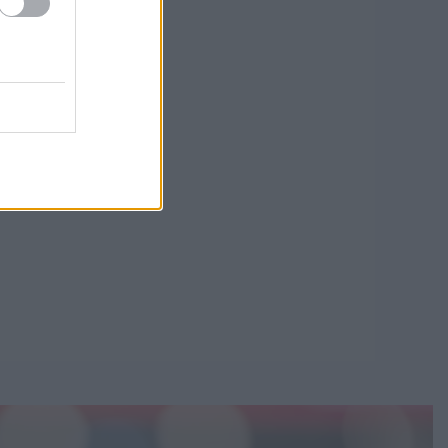
ai
ti
ert
k