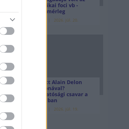
amerikai foci vb -
pest
gyorsmérleg
HÍREK
2026. júl. 20.
 eleji
3-ban
a
Mi lett Alain Delon
vagyonával?
Adóhatósági csavar a
ség
sztoriban
l
HÍREK
2026. júl. 19.
gban.