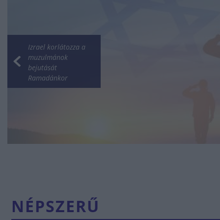
Izrael korlátozza a
muzulmánok
bejutását
Ramadánkor
NÉPSZERŰ