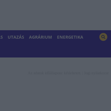
S
UTAZÁS
AGRÁRIUM
ENERGETIKA
Az adatok időállapota: késleltetett. |
Jogi nyilatkozat