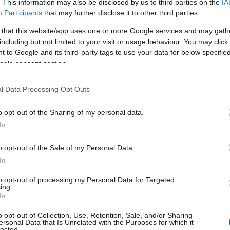
. This information may also be disclosed by us to third parties on the
IA
Participants
that may further disclose it to other third parties.
b térségi innovációk
 that this website/app uses one or more Google services and may gath
including but not limited to your visit or usage behaviour. You may click 
ója kategóriában dobogós helyezést ért el, valami
 to Google and its third-party tags to use your data for below specifi
ogle consent section.
gjobb tanulmányút
l Data Processing Opt Outs
tt is helyet kapott hazánk.
o opt-out of the Sharing of my personal data.
In
t arról is, hogy az egyik meghatározó szálláshely
gcheng Travel pedig
o opt-out of the Sale of my Personal Data.
In
jobb partnere
to opt-out of processing my Personal Data for Targeted
ing.
In
ta a kínai-magyar turizmus fejlesztéséért megvaló
o opt-out of Collection, Use, Retention, Sale, and/or Sharing
eket.
ersonal Data that Is Unrelated with the Purposes for which it
lected.