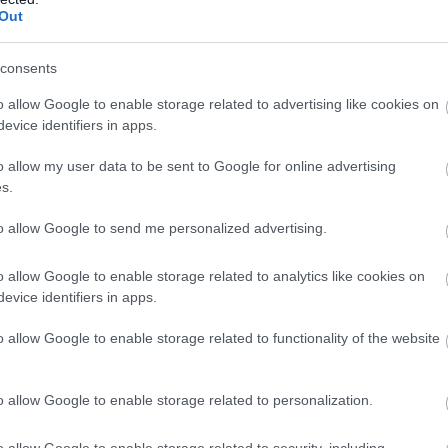
Out
 négyszeresére nőtt a vendégforgalom 2022-höz ké
-re pedig további bővülés várható. Ez annak is
consents
y a Schengeni-övezet államai közül elsőként
o allow Google to enable storage related to advertising like cookies on
evice identifiers in apps.
gadhatott Kínából érkező turistacsoportokat az év
o allow my user data to be sent to Google for online advertising
s.
ztikai Adatszolgáltató központ adatai szerint 202
to allow Google to send me personalized advertising.
 több kínai turista érkezett Magyarországra, mint 
o allow Google to enable storage related to analytics like cookies on
ító 2019-ben - emelte ki az MTÜ.
evice identifiers in apps.
zte Könnyid Lászlót, a Magyar Turisztikai Ügynök
o allow Google to enable storage related to functionality of the website
, aki kijelentette, hogy "a várva várt határnyitástó
omotáljuk hazánkat a nagy potenciállal bíró kínai
o allow Google to enable storage related to personalization.
a nemzetközi értékesítési stratégiánkkal összhan
o allow Google to enable storage related to security, including