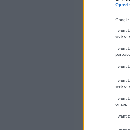
Opted 
Tavaly Kínából
hazánkban, 2024
Google 
köszönhető, hog
I want t
web or d
Magyarország fo
nyitás után.
I want t
purpose
A Nemzeti Turis
I want 
320 százalékkal
I want t
csúcsévnek szám
web or d
A közlemény idé
I want t
or app.
vezérigazgatóját
folyamatosan pr
I want t
utazók körében 
I want t