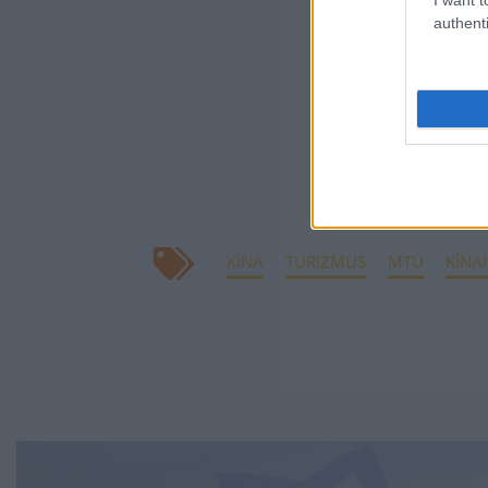
authenti
Megerősítettük j
partnereinkkel 
Kampányainkban
kincsünk, a ter
díjakra, hiszen
megszólításába
KÍNA
TURIZMUS
MTÜ
KÍNAI