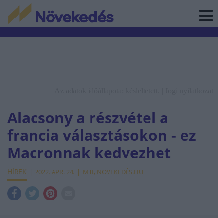
Az adatok időállapota: késleltetett. |
Jogi nyilatkozat
Alacsony a részvétel a
francia választásokon - ez
Macronnak kedvezhet
HÍREK
2022. ÁPR. 24.
MTI, NÖVEKEDÉS.HU