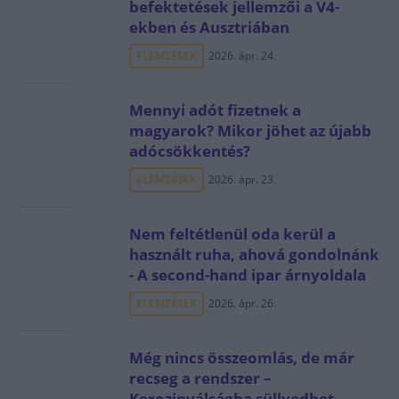
befektetések jellemzői a V4-
ekben és Ausztriában
ELEMZÉSEK
2026. ápr. 24.
Mennyi adót fizetnek a
magyarok? Mikor jöhet az újabb
adócsökkentés?
ELEMZÉSEK
2026. ápr. 23.
Nem feltétlenül oda kerül a
használt ruha, ahová gondolnánk
- A second-hand ipar árnyoldala
ELEMZÉSEK
2026. ápr. 26.
Még nincs összeomlás, de már
recseg a rendszer –
Kerozinválságba süllyedhet