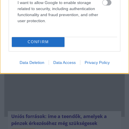
I want to allow Google to enable storage
related to security, including authentication
functionality and fraud prevention, and other
user protection.
Kéthónapos a Tisza-kormány: íme a mérleg!
CONFIRM
ELEMZÉSEK
2026. júl. 21.
Data Deletion
Data Access
Privacy Policy
Uniós források: íme a teendők, amelyek a
pénzek érkezéséhez még szükségesek