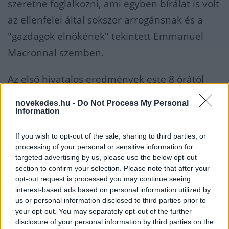
szeretne foglalkozni, ami egyben bírálat is volt
az ellenfelei által sokszor arrogánsnak és a
"gazdagok elnökének" tekintett Emmanuel
Macronnal szemben.
Az első hivatalos eredmények este 8 órától
várhatók.
novekedes.hu -
Do Not Process My Personal
Information
FRANCIAORSZÁG
EMMANUEL MACRON
If you wish to opt-out of the sale, sharing to third parties, or
ELNÖKVÁLASZTÁS
MARINE LE PEN
processing of your personal or sensitive information for
targeted advertising by us, please use the below opt-out
KAPCSOLÓDÓ CIKKEK A TÉMÁBAN
section to confirm your selection. Please note that after your
opt-out request is processed you may continue seeing
Összeomlott a régi politikai struktúra,
interest-based ads based on personal information utilized by
us or personal information disclosed to third parties prior to
a vártnál bizonytalanabb Macron
your opt-out. You may separately opt-out of the further
újraválasztása
disclosure of your personal information by third parties on the