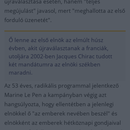
újraválasztása esetén, hanem "teljes
megújulást" javasol, mert "meghallotta az első
forduló üzenetét".
Ő lenne az első elnök az elmúlt húsz
évben, akit újraválasztanak a franciák,
utoljára 2002-ben Jacques Chirac tudott
két mandátumra az elnöki székben
maradni.
Az 53 éves, radikális programmal jelentkező
Marine Le Pen a kampányban végig azt
hangsúlyozta, hogy ellentétben a jelenlegi
elnökkel ő "az emberek nevében beszél" és
elnökként az emberek hétköznapi gondjaival