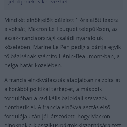
jelöltjének is kedvezhet.
Mindkét elnökjelölt délelőtt 1 óra előtt leadta
a voksát, Macron Le Touquet településen, az
észak-franciaországi családi nyaralójuk
közelében, Marine Le Pen pedig a pártja egyik
fő bázisának számító Hénin-Beaumont-ban, a
belga határ közelében.
A francia elnökválasztás alapjaiban rajzolta át
a korábbi politikai térképet, a második
fordulóban a radikális baloldali szavazók
dönthetik el. A francia elnökválasztás első
fordulója után jól látszódott, hogy Macron
elnöknek a klasszikus pártok kiszorítására tett