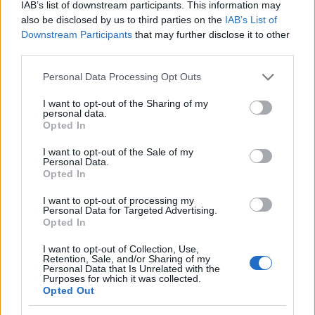
IAB’s list of downstream participants. This information may
also be disclosed by us to third parties on the
IAB’s List of
Downstream Participants
that may further disclose it to other
third parties.
Please note that this website/app uses one or more Google
Personal Data Processing Opt Outs
services and may gather and store information including but
NÉPSZERŰ
not limited to your visit or usage behaviour. You may click to
I want to opt-out of the Sharing of my
personal data.
grant or deny consent to Google and its third-party tags to
Opted In
use your data for below specified purposes in below Google
consent section.
I want to opt-out of the Sale of my
Personal Data.
Opted In
I want to opt-out of processing my
Personal Data for Targeted Advertising.
Opted In
I want to opt-out of Collection, Use,
Retention, Sale, and/or Sharing of my
Hitelfordulat 2026: elzárja a pénzcsapot az
Personal Data that Is Unrelated with the
állam
Purposes for which it was collected.
Opted Out
ELEMZÉSEK
2026. júl. 22.