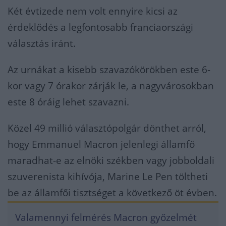
Két évtizede nem volt ennyire kicsi az
érdeklődés a legfontosabb franciaországi
választás iránt.
Az urnákat a kisebb szavazókörökben este 6-
kor vagy 7 órakor zárják le, a nagyvárosokban
este 8 óráig lehet szavazni.
Közel 49 millió választópolgár dönthet arról,
hogy Emmanuel Macron jelenlegi államfő
maradhat-e az elnöki székben vagy jobboldali
szuverenista kihívója, Marine Le Pen töltheti
be az államfői tisztséget a következő öt évben.
Valamennyi felmérés Macron győzelmét