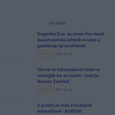
Hirdetés
Hegedüs Éva: az uniós források
hazahozatala lehetővé teszi a
gazdaság újraindítását
INTERJÚ
2026. jún. 8.
Vérrel és könnyekkel kísérve
vezetjük be az eurót - interjú
Becsey Zsolttal
INTERJÚ
2026. jún. 6.
A profit az első a hozzánk
érkezőknél - Külföldi