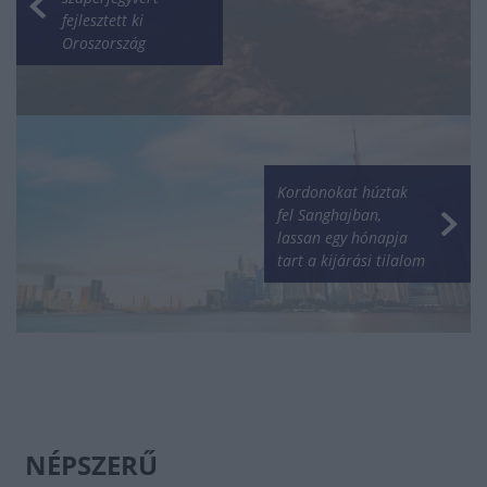
fejlesztett ki
Oroszország
Kordonokat húztak
fel Sanghajban,
lassan egy hónapja
tart a kijárási tilalom
NÉPSZERŰ