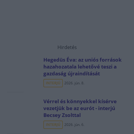
Hirdetés
Hegedüs Éva: az uniós források
hazahozatala lehetővé teszi a
gazdaság újraindítását
INTERJÚ
2026. jún. 8.
Vérrel és könnyekkel kísérve
vezetjük be az eurót - interjú
Becsey Zsolttal
INTERJÚ
2026. jún. 6.