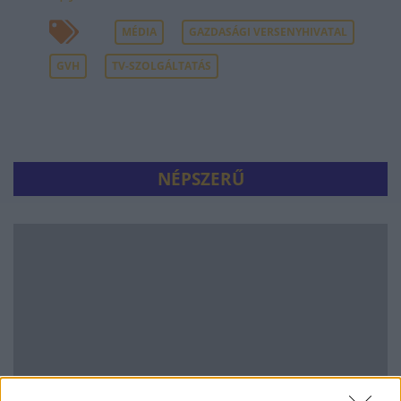
MÉDIA
GAZDASÁGI VERSENYHIVATAL
GVH
TV-SZOLGÁLTATÁS
NÉPSZERŰ
Hitelfordulat 2026: elzárja a pénzcsapot az