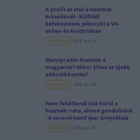
A profit az első a hozzánk
érkezőknél - Külföldi
befektetések jellemzői a V4-
ekben és Ausztriában
ELEMZÉSEK
2026. ápr. 24.
Mennyi adót fizetnek a
magyarok? Mikor jöhet az újabb
adócsökkentés?
ELEMZÉSEK
2026. ápr. 23.
Nem feltétlenül oda kerül a
használt ruha, ahová gondolnánk
- A second-hand ipar árnyoldala
ELEMZÉSEK
2026. ápr. 26.