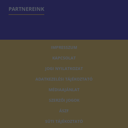
PARTNEREINK
IMPRESSZUM
KAPCSOLAT
JOGI NYILATKOZAT
ADATKEZELÉSI TÁJÉKOZTATÓ
MÉDIAAJÁNLAT
SZERZŐI JOGOK
ÁSZF
SÜTI TÁJÉKOZTATÓ