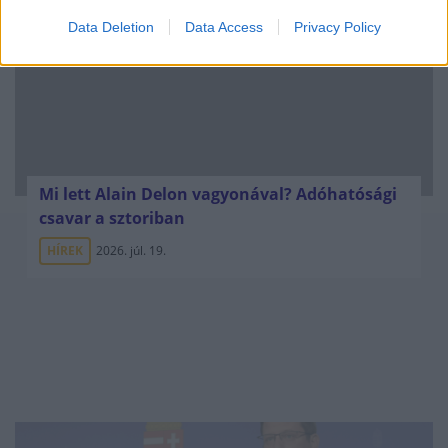
Data Deletion
Data Access
Privacy Policy
Mi lett Alain Delon vagyonával? Adóhatósági
csavar a sztoriban
HÍREK
2026. júl. 19.