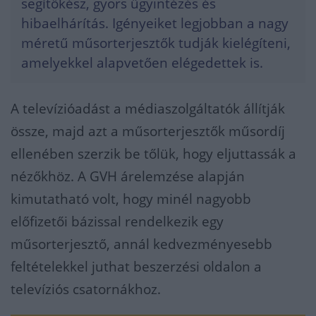
segítőkész, gyors ügyintézés és
hibaelhárítás. Igényeiket legjobban a nagy
méretű műsorterjesztők tudják kielégíteni,
amelyekkel alapvetően elégedettek is.
A televízióadást a médiaszolgáltatók állítják
össze, majd azt a műsorterjesztők műsordíj
ellenében szerzik be tőlük, hogy eljuttassák a
nézőkhöz. A GVH árelemzése alapján
kimutatható volt, hogy minél nagyobb
előfizetői bázissal rendelkezik egy
műsorterjesztő, annál kedvezményesebb
feltételekkel juthat beszerzési oldalon a
televíziós csatornákhoz.