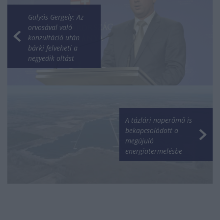
Gulyás Gergely: Az
orvosával való
konzultáció után
bárki felveheti a
negyedik oltást
A tázlári naperőmű is
bekapcsolódott a
megújuló
energiatermelésbe