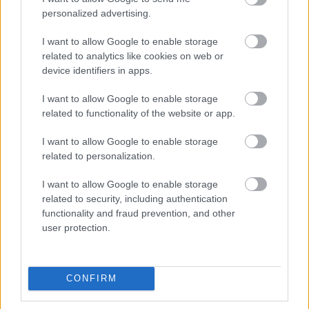
personalized advertising.
Uniós források: íme a teendők, amelyek a
pénzek érkezéséhez még szükségesek
I want to allow Google to enable storage
ELEMZÉSEK
2026. júl. 20.
related to analytics like cookies on web or
device identifiers in apps.
I want to allow Google to enable storage
related to functionality of the website or app.
I want to allow Google to enable storage
related to personalization.
I want to allow Google to enable storage
related to security, including authentication
Minden idők legjövedelmezőbbje és
functionality and fraud prevention, and other
user protection.
legdrágábbja volt az amerikai foci vb -
gyorsmérleg
HÍREK
2026. júl. 20.
CONFIRM