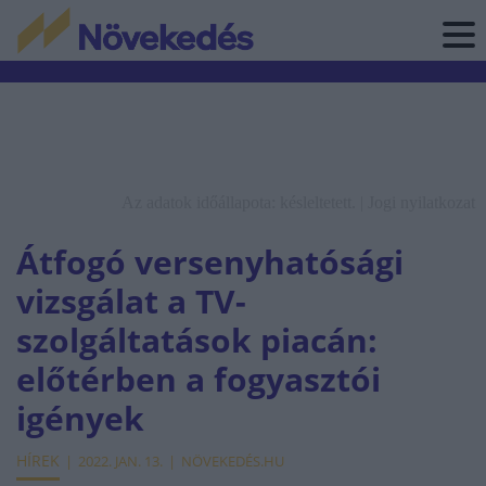
Az adatok időállapota: késleltetett. |
Jogi nyilatkozat
Átfogó versenyhatósági
vizsgálat a TV-
szolgáltatások piacán:
előtérben a fogyasztói
igények
HÍREK
2022. JAN. 13.
NÖVEKEDÉS.HU