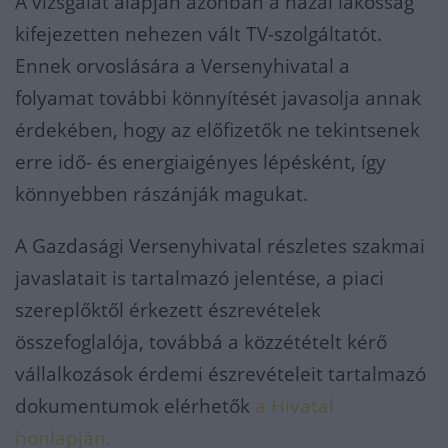
A vizsgálat alapján azonban a hazai lakosság
kifejezetten nehezen vált TV-szolgáltatót.
Ennek orvoslására a Versenyhivatal a
folyamat további könnyítését javasolja annak
érdekében, hogy az előfizetők ne tekintsenek
erre idő- és energiaigényes lépésként, így
könnyebben rászánják magukat.
A Gazdasági Versenyhivatal részletes szakmai
javaslatait is tartalmazó jelentése, a piaci
szereplőktől érkezett észrevételek
összefoglalója, továbbá a közzétételt kérő
vállalkozások érdemi észrevételeit tartalmazó
dokumentumok elérhetők
a Hivatal
honlapján.