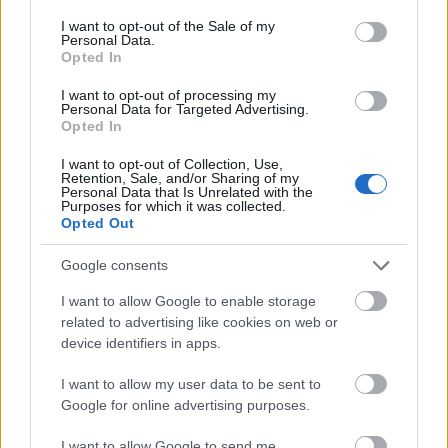
consent section.
I want to opt-out of the Sale of my
Personal Data.
Opted In
I want to opt-out of processing my
Personal Data for Targeted Advertising.
Opted In
I want to opt-out of Collection, Use,
Retention, Sale, and/or Sharing of my
Kéthónapos a Tisza-kormány: íme a mérleg!
Personal Data that Is Unrelated with the
Purposes for which it was collected.
ELEMZÉSEK
2026. júl. 21.
Opted Out
Google consents
I want to allow Google to enable storage
related to advertising like cookies on web or
device identifiers in apps.
I want to allow my user data to be sent to
Google for online advertising purposes.
I want to allow Google to send me