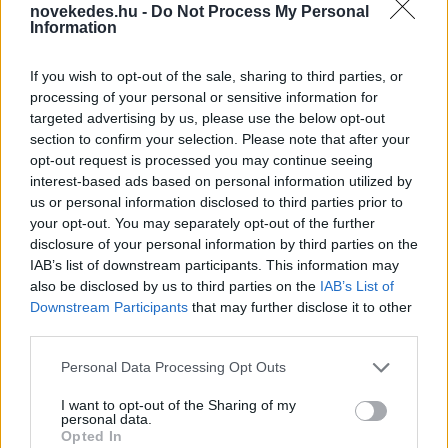
novekedes.hu -
Do Not Process My Personal
állam
Information
ELEMZÉSEK
2026. júl. 22.
If you wish to opt-out of the sale, sharing to third parties, or
processing of your personal or sensitive information for
targeted advertising by us, please use the below opt-out
section to confirm your selection. Please note that after your
opt-out request is processed you may continue seeing
interest-based ads based on personal information utilized by
us or personal information disclosed to third parties prior to
your opt-out. You may separately opt-out of the further
disclosure of your personal information by third parties on the
IAB’s list of downstream participants. This information may
also be disclosed by us to third parties on the
IAB’s List of
Vagyonvisszaszerzés: amikor a pénz
Downstream Participants
that may further disclose it to other
gyorsabban fut, mint a jog
third parties.
ELEMZÉSEK
2026. júl. 21.
Please note that this website/app uses one or more Google
Personal Data Processing Opt Outs
services and may gather and store information including but
not limited to your visit or usage behaviour. You may click to
I want to opt-out of the Sharing of my
personal data.
grant or deny consent to Google and its third-party tags to
Opted In
use your data for below specified purposes in below Google