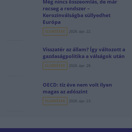
Még nincs összeomlás, de már
recseg a rendszer –
Kerozinválságba süllyedhet
Európa
ELEMZÉSEK
2026. ápr. 22.
Visszatér az állam? Így változott a
gazdaságpolitika a válságok után
ELEMZÉSEK
2026. ápr. 28.
OECD: tíz éve nem volt ilyen
magas az adószint
ELEMZÉSEK
2026. ápr. 23.