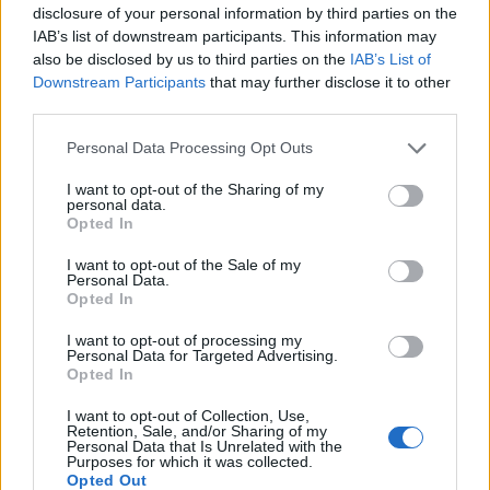
disclosure of your personal information by third parties on the
IAB’s list of downstream participants. This information may
also be disclosed by us to third parties on the
IAB’s List of
Downstream Participants
that may further disclose it to other
third parties.
Please note that this website/app uses one or more Google
Personal Data Processing Opt Outs
services and may gather and store information including but
Kéthónapos a Tisza-kormány: íme a mérleg!
not limited to your visit or usage behaviour. You may click to
I want to opt-out of the Sharing of my
personal data.
grant or deny consent to Google and its third-party tags to
ELEMZÉSEK
2026. júl. 21.
Opted In
use your data for below specified purposes in below Google
consent section.
I want to opt-out of the Sale of my
Personal Data.
Opted In
I want to opt-out of processing my
Personal Data for Targeted Advertising.
Opted In
I want to opt-out of Collection, Use,
Retention, Sale, and/or Sharing of my
Personal Data that Is Unrelated with the
Purposes for which it was collected.
Opted Out