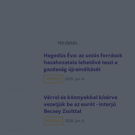
Hirdetés
Hegedüs Éva: az uniós források
hazahozatala lehetővé teszi a
gazdaság újraindítását
INTERJÚ
2026. jún. 8.
Vérrel és könnyekkel kísérve
vezetjük be az eurót - interjú
Becsey Zsolttal
INTERJÚ
2026. jún. 6.