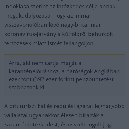
indoklása szerint az intézkedés célja annak
megakadályozása, hogy az immár
visszavonulóban lévő nagy-britanniai
koronavírus-járvány a külföldről behurcolt
fertőzések miatt ismét fellángoljon.
Arra, aki nem tartja magát a
karanténelőíráshoz, a hatóságok Angliában
ezer font (392 ezer forint) pénzbüntetést
szabhatnak ki.
A brit turisztikai és repülési ágazat legnagyobb
vállalatai ugyanakkor élesen bírálták a
karanténintézkedést, és összehangolt jogi