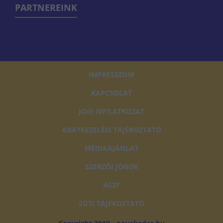
PARTNEREINK
IMPRESSZUM
KAPCSOLAT
JOGI NYILATKOZAT
ADATKEZELÉSI TÁJÉKOZTATÓ
MÉDIAAJÁNLAT
SZERZŐI JOGOK
ÁSZF
SÜTI TÁJÉKOZTATÓ