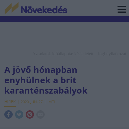
Az adatok időállapota: késleltetett. |
Jogi nyilatkozat
A jövő hónapban
enyhülnek a brit
karanténszabályok
HÍREK
2020. JÚN. 27.
MTI