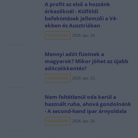
A profit az első a hozzánk
érkezőknél - Külföldi
befektetések jellemzői a V4-
ekben és Ausztriában
ELEMZÉSEK
2026. ápr. 24.
Mennyi adót fizetnek a
magyarok? Mikor jöhet az újabb
adócsökkentés?
ELEMZÉSEK
2026. ápr. 23.
Nem feltétlenül oda kerül a
használt ruha, ahová gondolnánk
- A second-hand ipar árnyoldala
ELEMZÉSEK
2026. ápr. 26.