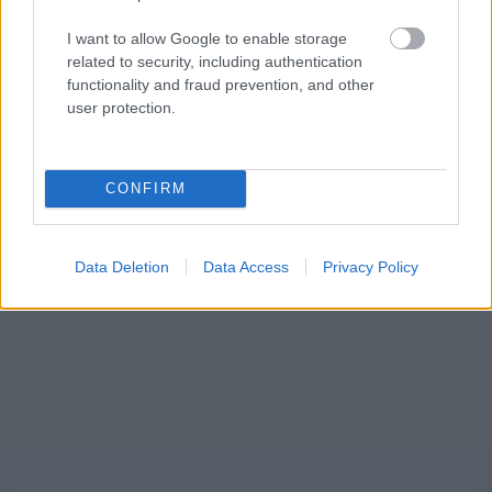
I want to allow Google to enable storage
related to security, including authentication
functionality and fraud prevention, and other
user protection.
CONFIRM
Mi lett Alain Delon vagyonával? Adóhatósági
csavar a sztoriban
HÍREK
2026. júl. 19.
Data Deletion
Data Access
Privacy Policy