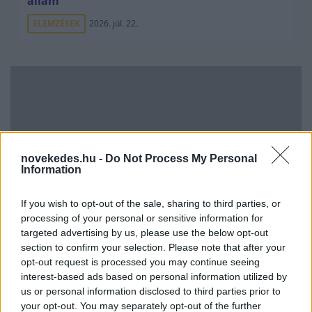
állam
ELEMZÉSEK
2026. júl. 22.
novekedes.hu -
Do Not Process My Personal
Information
Vagyonvisszaszerzés: amikor a pénz
If you wish to opt-out of the sale, sharing to third parties, or
gyorsabban fut, mint a jog
processing of your personal or sensitive information for
targeted advertising by us, please use the below opt-out
ELEMZÉSEK
2026. júl. 21.
section to confirm your selection. Please note that after your
opt-out request is processed you may continue seeing
interest-based ads based on personal information utilized by
us or personal information disclosed to third parties prior to
your opt-out. You may separately opt-out of the further