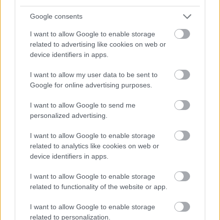
Uniós források: íme a teendők, amelyek a
pénzek érkezéséhez még szükségesek
Google consents
ELEMZÉSEK
2026. júl. 20.
I want to allow Google to enable storage
related to advertising like cookies on web or
device identifiers in apps.
I want to allow my user data to be sent to
Google for online advertising purposes.
I want to allow Google to send me
personalized advertising.
I want to allow Google to enable storage
Minden idők legjövedelmezőbbje és
related to analytics like cookies on web or
legdrágábbja volt az amerikai foci vb -
device identifiers in apps.
gyorsmérleg
I want to allow Google to enable storage
HÍREK
2026. júl. 20.
related to functionality of the website or app.
I want to allow Google to enable storage
related to personalization.