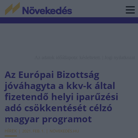
Az adatok időállapota: késleltetett. |
Jogi nyilatkozat
Az Európai Bizottság
jóváhagyta a kkv-k által
fizetendő helyi iparűzési
adó csökkentését célzó
magyar programot
HÍREK
2021. FEB. 1.
NÖVEKEDÉS.HU