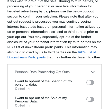
If you wish to opt-out of the sale, sharing to third parties, or
processing of your personal or sensitive information for
targeted advertising by us, please use the below opt-out
section to confirm your selection. Please note that after your
opt-out request is processed you may continue seeing
interest-based ads based on personal information utilized by
us or personal information disclosed to third parties prior to
your opt-out. You may separately opt-out of the further
Minden idők legjövedelmezőbbje és
disclosure of your personal information by third parties on the
legdrágábbja volt az amerikai foci vb -
IAB’s list of downstream participants. This information may
gyorsmérleg
also be disclosed by us to third parties on the
IAB’s List of
Downstream Participants
that may further disclose it to other
HÍREK
2026. júl. 20.
third parties.
Please note that this website/app uses one or more Google
Personal Data Processing Opt Outs
services and may gather and store information including but
not limited to your visit or usage behaviour. You may click to
I want to opt-out of the Sharing of my
personal data.
grant or deny consent to Google and its third-party tags to
Opted In
use your data for below specified purposes in below Google
consent section.
I want to opt-out of the Sale of my
Personal Data.
Opted In