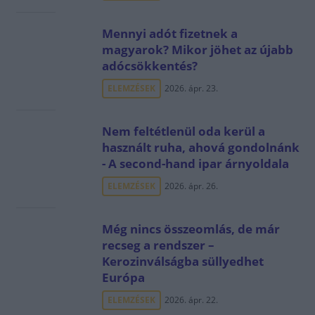
Mennyi adót fizetnek a
magyarok? Mikor jöhet az újabb
adócsökkentés?
ELEMZÉSEK
2026. ápr. 23.
Nem feltétlenül oda kerül a
használt ruha, ahová gondolnánk
- A second-hand ipar árnyoldala
ELEMZÉSEK
2026. ápr. 26.
Még nincs összeomlás, de már
recseg a rendszer –
Kerozinválságba süllyedhet
Európa
ELEMZÉSEK
2026. ápr. 22.