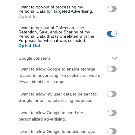
I want to opt-out of processing my
Personal Data for Targeted Advertising.
Mi lett Alain Delon vagyonával? Adóhatósági
Opted In
csavar a sztoriban
I want to opt-out of Collection, Use,
Retention, Sale, and/or Sharing of my
HÍREK
2026. júl. 19.
Personal Data that Is Unrelated with the
Purposes for which it was collected.
Opted Out
Google consents
I want to allow Google to enable storage
related to advertising like cookies on web or
device identifiers in apps.
I want to allow my user data to be sent to
Google for online advertising purposes.
IMF: Franciaország a
GDP negyedét költi
I want to allow Google to send me
gazdasági
personalized advertising.
mentőövekre, de nagy
árat fizet érte
I want to allow Google to enable storage