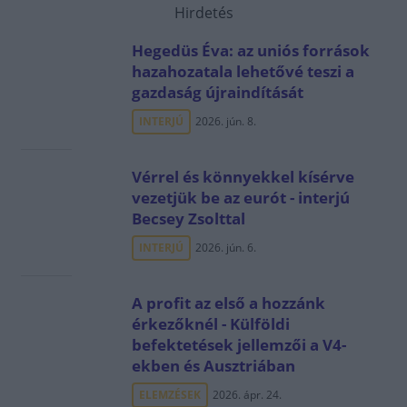
Hirdetés
Hegedüs Éva: az uniós források
hazahozatala lehetővé teszi a
gazdaság újraindítását
INTERJÚ
2026. jún. 8.
Vérrel és könnyekkel kísérve
vezetjük be az eurót - interjú
Becsey Zsolttal
INTERJÚ
2026. jún. 6.
A profit az első a hozzánk
érkezőknél - Külföldi
befektetések jellemzői a V4-
ekben és Ausztriában
ELEMZÉSEK
2026. ápr. 24.