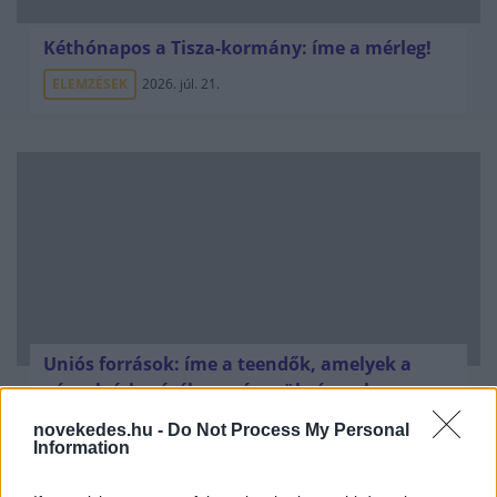
Kéthónapos a Tisza-kormány: íme a mérleg!
ELEMZÉSEK
2026. júl. 21.
Uniós források: íme a teendők, amelyek a
pénzek érkezéséhez még szükségesek
ELEMZÉSEK
2026. júl. 20.
novekedes.hu -
Do Not Process My Personal
Information