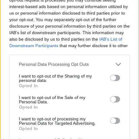
nemzetközi
interest-based ads based on personal information utilized by
reflektorfény hazánknak
us or personal information disclosed to third parties prior to
your opt-out. You may separately opt-out of the further
disclosure of your personal information by third parties on the
HÍREK
2026. MÁJ. 31.
NÖVEKEDÉS.HU
IAB’s list of downstream participants. This information may
also be disclosed by us to third parties on the
IAB’s List of
Downstream Participants
that may further disclose it to other
third parties.
Please note that this website/app uses one or more Google
Personal Data Processing Opt Outs
services and may gather and store information including but
not limited to your visit or usage behaviour. You may click to
I want to opt-out of the Sharing of my
A Paris Saint-Germain és az Arsenal
personal data.
grant or deny consent to Google and its third-party tags to
Opted In
játékosai voltak a szombat este főszereplői,
use your data for below specified purposes in below Google
consent section.
ám rajtuk kívül számos világsztár is eljött a
I want to opt-out of the Sale of my
Personal Data.
budapesti meccsre, többek között Mick
Opted In
Jagger és a Manchester United egykori
I want to opt-out of processing my
Personal Data for Targeted Advertising.
legendája, David Beckham. Az UEFA
Opted In
Bajnokok Ligája-döntő ma már nemcsak