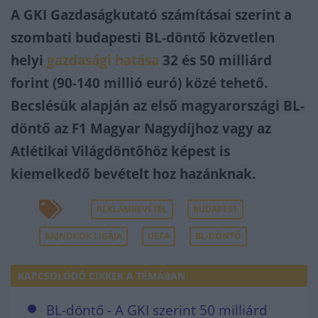
A GKI Gazdaságkutató számításai szerint a
szombati budapesti BL-döntő közvetlen
helyi
gazdasági hatása
32 és 50 milliárd
forint (90-140 millió euró) közé tehető.
Becslésük alapján
az első magyarországi BL-
döntő az F1 Magyar Nagydíjhoz vagy az
Atlétikai Világdöntőhöz képest is
kiemelkedő bevételt hoz hazánknak.
REKLÁMBEVÉTEL
BUDAPEST
BAJNOKOK LIGÁJA
UEFA
BL-DÖNTŐ
KAPCSOLÓDÓ CIKKEK A TÉMÁBAN
BL-döntő - A GKI szerint 50 milliárd