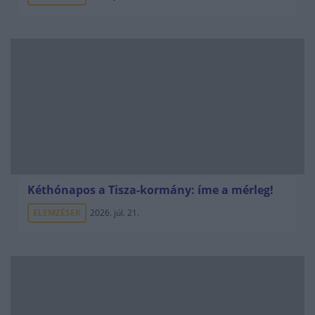
Kéthónapos a Tisza-kormány: íme a mérleg!
ELEMZÉSEK
2026. júl. 21.