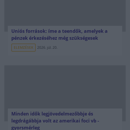
Uniós források: íme a teendők, amelyek a
pénzek érkezéséhez még szükségesek
ELEMZÉSEK
2026. júl. 20.
Minden idők legjövedelmezőbbje és
legdrágábbja volt az amerikai foci vb -
gyorsmérleg