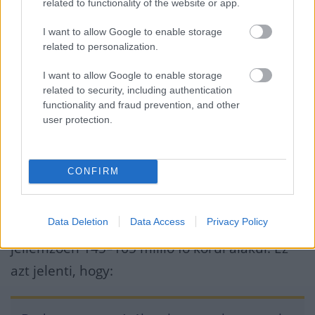
közvetítési és szponzorációs érték.
related to functionality of the website or app.
I want to allow Google to enable storage
A BL-döntőt több mint 200 országban
related to personalization.
közvetítték, ez globális elérésben 350–400
I want to allow Google to enable storage
millió egyedi nézőt jelent. A meccsen Mick
related to security, including authentication
functionality and fraud prevention, and other
Jagger társaságában részt vevő David
user protection.
Beckham például a Paramount+ platformon
és a közösségi média felületein futó
CONFIRM
Beckham&Friend Live
című műsorában ismert
vendégekkel együtt kommentálta végig a
Data Deletion
Data Access
Privacy Policy
mérkőzést. Az élő közvetítés közönsége
jellemzően 145–165 millió fő körül alakul. Ez
azt jelenti, hogy: