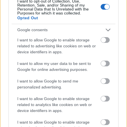
I want to opt-out of Collection, Use,
Retention, Sale, and/or Sharing of my
sportesemény, hanem globális
Personal Data that Is Unrelated with the
Purposes for which it was collected.
médiatermék és országimázs-eszköz, a világ
Opted Out
egyik legnagyobb reklámfelülete, melynek
Google consents
elérése meghaladja a 350 millió főt.
I want to allow Google to enable storage
related to advertising like cookies on web or
device identifiers in apps.
A BL döntő budapesti helyszínének óriási
I want to allow my user data to be sent to
Google for online advertising purposes.
reklámértéke van a főváros és Magyarország
I want to allow Google to send me
szempontjából. A hatásokat három szinten
personalized advertising.
érdemes nézni:
I want to allow Google to enable storage
related to analytics like cookies on web or
a város illetve ország brandingje, a stadion
device identifiers in apps.
és a helyszín gazdasági hatása, valamint a
I want to allow Google to enable storage