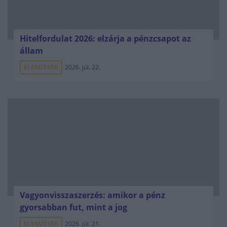
Hitelfordulat 2026: elzárja a pénzcsapot az
állam
ELEMZÉSEK
2026. júl. 22.
Vagyonvisszaszerzés: amikor a pénz
gyorsabban fut, mint a jog
ELEMZÉSEK
2026. júl. 21.