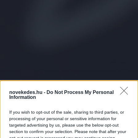
novekedes.hu -
Do Not Process My Personal
Information
If you wish to opt-out of the sale, sharing to third parties, or
BL-döntő Budapesten:
processing of your personal or sensitive information for
targeted advertising by us, please use the below opt-out
milliárdos reklámérték és
section to confirm your selection. Please note that after your
opt-out request is processed you may continue seeing