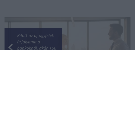
Kilőtt az új ügyfelek
árfolyama a
bankoknál, akár 150
ezer forint is járhat a
frissen érkezőknek
Kína ellenlépéseket
helyezett kilátásba az
EU esetleges új
kereskedelmi
korlátozásai miatt