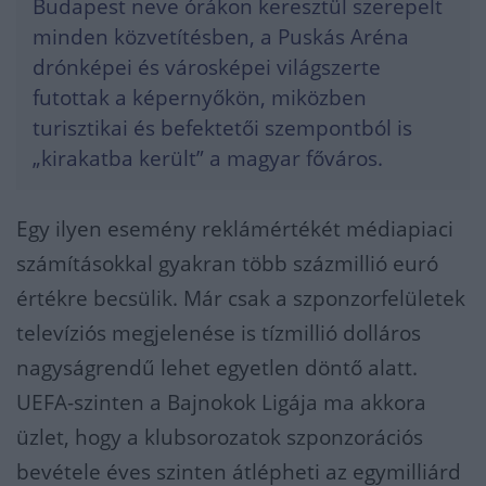
Budapest neve órákon keresztül szerepelt
minden közvetítésben, a Puskás Aréna
drónképei és városképei világszerte
futottak a képernyőkön, miközben
turisztikai és befektetői szempontból is
„kirakatba került” a magyar főváros.
Egy ilyen esemény reklámértékét médiapiaci
számításokkal gyakran több százmillió euró
értékre becsülik. Már csak a szponzorfelületek
televíziós megjelenése is tízmillió dolláros
nagyságrendű lehet egyetlen döntő alatt.
UEFA-szinten a Bajnokok Ligája ma akkora
üzlet, hogy a klubsorozatok szponzorációs
bevétele éves szinten átlépheti az egymilliárd