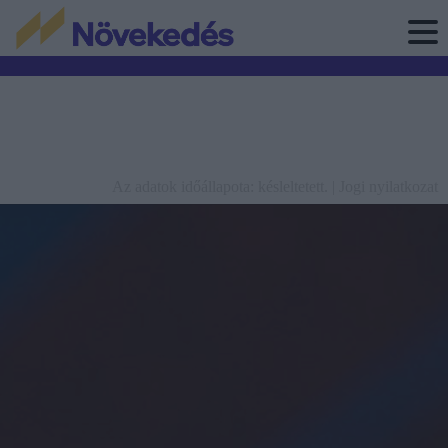
Az adatok időállapota: késleltetett. |
Jogi nyilatkozat