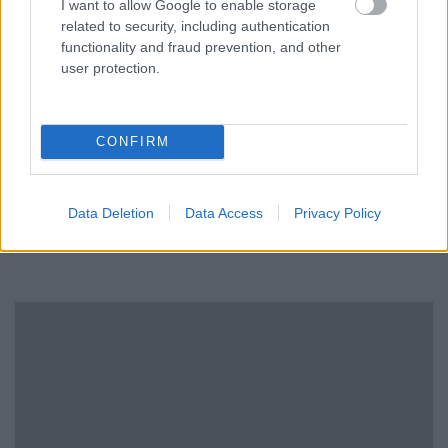
I want to allow Google to enable storage
Mi lett Alain Delon vagyonával? Adóhatósági
related to security, including authentication
csavar a sztoriban
functionality and fraud prevention, and other
user protection.
HÍREK
2026. júl. 19.
FRISS HÍREK
CONFIRM
Bizarr baleset történt a budapesti metrón
Data Deletion
Data Access
Privacy Policy
HÍREK
2 perce