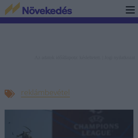
Az adatok időállapota: késleltetett. |
Jogi nyilatkozat
reklámbevétel