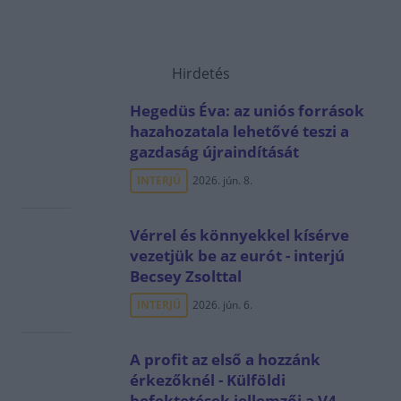
Hirdetés
Hegedüs Éva: az uniós források
hazahozatala lehetővé teszi a
gazdaság újraindítását
INTERJÚ
2026. jún. 8.
Vérrel és könnyekkel kísérve
vezetjük be az eurót - interjú
Becsey Zsolttal
INTERJÚ
2026. jún. 6.
A profit az első a hozzánk
érkezőknél - Külföldi
befektetések jellemzői a V4-