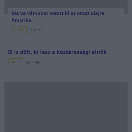
Durva vámokat vetett ki az orosz olajra
Amerika
HÍREK
27 perce
El is dőlt, ki lesz a köztársasági elnök
HÍREK
egy órája