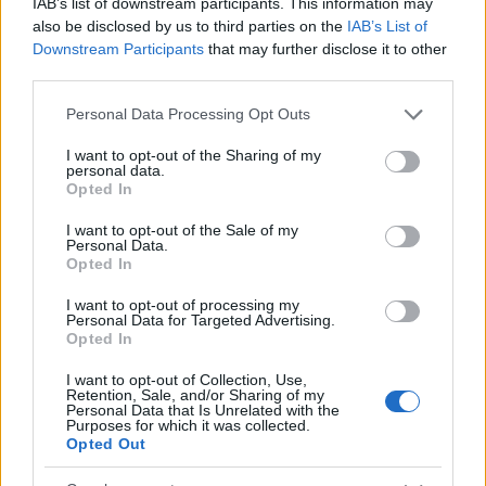
IAB’s list of downstream participants. This information may
Kéthónapos a Tisza-kormány: íme a mérleg!
also be disclosed by us to third parties on the
IAB’s List of
ELEMZÉSEK
2026. júl. 21.
Downstream Participants
that may further disclose it to other
third parties.
Please note that this website/app uses one or more Google
Personal Data Processing Opt Outs
services and may gather and store information including but
not limited to your visit or usage behaviour. You may click to
I want to opt-out of the Sharing of my
personal data.
grant or deny consent to Google and its third-party tags to
Opted In
use your data for below specified purposes in below Google
consent section.
I want to opt-out of the Sale of my
Personal Data.
Opted In
I want to opt-out of processing my
Uniós források: íme a teendők, amelyek a
Personal Data for Targeted Advertising.
Opted In
pénzek érkezéséhez még szükségesek
ELEMZÉSEK
2026. júl. 20.
I want to opt-out of Collection, Use,
Retention, Sale, and/or Sharing of my
Personal Data that Is Unrelated with the
Purposes for which it was collected.
Opted Out