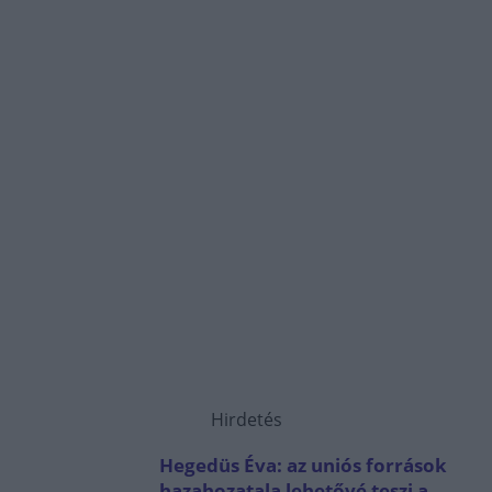
Hirdetés
Hegedüs Éva: az uniós források
hazahozatala lehetővé teszi a