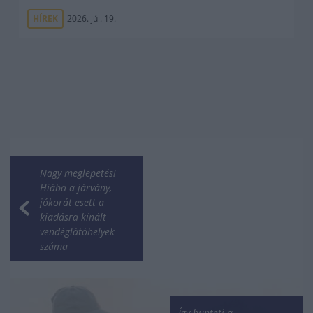
HÍREK
2026. júl. 19.
Nagy meglepetés!
Hiába a járvány,
jókorát esett a
kiadásra kínált
vendéglátóhelyek
száma
Így bünteti a