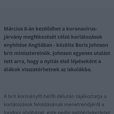
Március 8-án kezdődhet a koronavírus-
járvány megfékezését célzó korlátozások
enyhítése Angliában - közölte Boris Johnson
brit miniszterelnök. Johnson egyenes utalást
tett arra, hogy a nyitás első lépéseként a
diákok visszatérhetnek az iskolákba.
A brit kormányfő hétfő délután tájékoztatja a
korlátozások feloldásának menetrendjéről a
londoni alsóházat, este pedig sajtóértekezletet