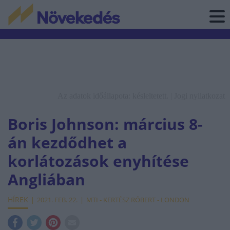
Az adatok időállapota: késleltetett. |
Jogi nyilatkozat
Boris Johnson: március 8-
án kezdődhet a
korlátozások enyhítése
Angliában
HÍREK
2021. FEB. 22.
MTI - KERTÉSZ RÓBERT - LONDON