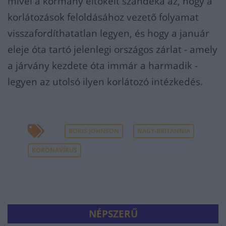
mivel a kormány eltökélt szándéka az, hogy a
korlátozások feloldásához vezető folyamat
visszafordíthatatlan legyen, és hogy a január
eleje óta tartó jelenlegi országos zárlat - amely
a járvány kezdete óta immár a harmadik -
legyen az utolsó ilyen korlátozó intézkedés.
BORIS JOHNSON
NAGY-BRITANNIA
KORONAVÍRUS
NÉPSZERŰ