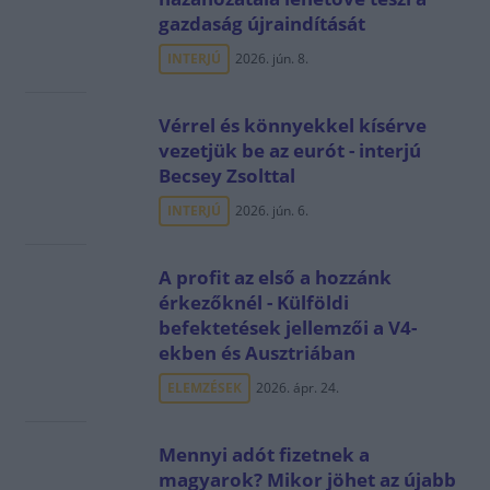
gazdaság újraindítását
INTERJÚ
2026. jún. 8.
Vérrel és könnyekkel kísérve
vezetjük be az eurót - interjú
Becsey Zsolttal
INTERJÚ
2026. jún. 6.
A profit az első a hozzánk
érkezőknél - Külföldi
befektetések jellemzői a V4-
ekben és Ausztriában
ELEMZÉSEK
2026. ápr. 24.
Mennyi adót fizetnek a
magyarok? Mikor jöhet az újabb