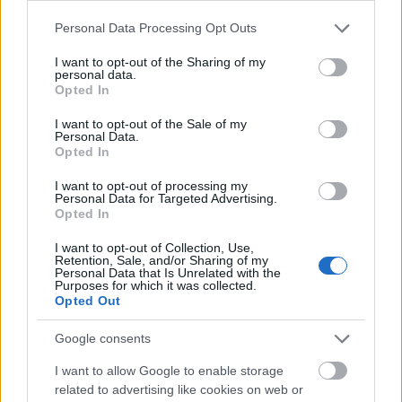
Please note that this website/app uses one or more Google
Personal Data Processing Opt Outs
services and may gather and store information including but
not limited to your visit or usage behaviour. You may click to
I want to opt-out of the Sharing of my
Vagyonvisszaszerzés: amikor a pénz
personal data.
grant or deny consent to Google and its third-party tags to
gyorsabban fut, mint a jog
Opted In
use your data for below specified purposes in below Google
consent section.
ELEMZÉSEK
2026. júl. 21.
I want to opt-out of the Sale of my
Personal Data.
Opted In
I want to opt-out of processing my
Personal Data for Targeted Advertising.
Opted In
I want to opt-out of Collection, Use,
Retention, Sale, and/or Sharing of my
Personal Data that Is Unrelated with the
Purposes for which it was collected.
Opted Out
Google consents
Kéthónapos a Tisza-kormány: íme a mérleg!
I want to allow Google to enable storage
related to advertising like cookies on web or
ELEMZÉSEK
2026. júl. 21.