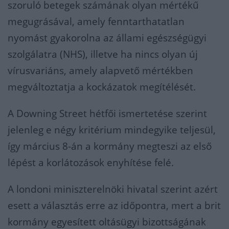
szoruló betegek számának olyan mértékű
megugrásával, amely fenntarthatatlan
nyomást gyakorolna az állami egészségügyi
szolgálatra (NHS), illetve ha nincs olyan új
vírusvariáns, amely alapvető mértékben
megváltoztatja a kockázatok megítélését.
A Downing Street hétfői ismertetése szerint
jelenleg e négy kritérium mindegyike teljesül,
így március 8-án a kormány megteszi az első
lépést a korlátozások enyhítése felé.
A londoni miniszterelnöki hivatal szerint azért
esett a választás erre az időpontra, mert a brit
kormány egyesített oltásügyi bizottságának