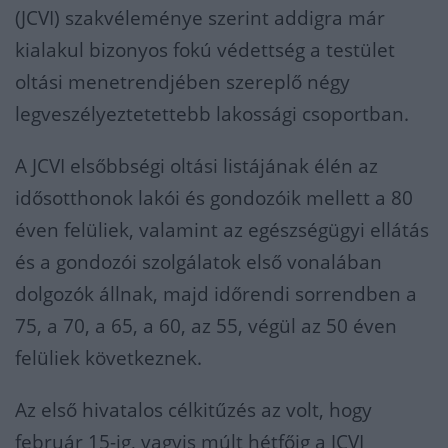
(JCVI) szakvéleménye szerint addigra már
kialakul bizonyos fokú védettség a testület
oltási menetrendjében szereplő négy
legveszélyeztetettebb lakossági csoportban.
A JCVI elsőbbségi oltási listájának élén az
idősotthonok lakói és gondozóik mellett a 80
éven felüliek, valamint az egészségügyi ellátás
és a gondozói szolgálatok első vonalában
dolgozók állnak, majd időrendi sorrendben a
75, a 70, a 65, a 60, az 55, végül az 50 éven
felüliek következnek.
Az első hivatalos célkitűzés az volt, hogy
február 15-ig, vagyis múlt hétfőig a JCVI