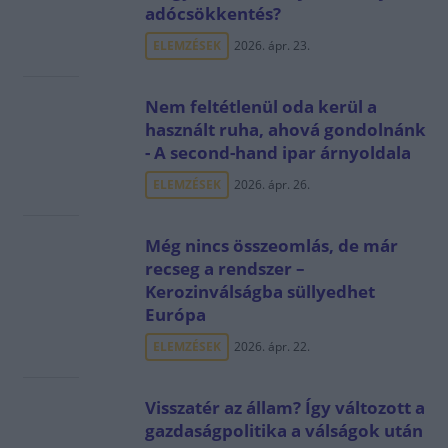
adócsökkentés?
ELEMZÉSEK
2026. ápr. 23.
Nem feltétlenül oda kerül a
használt ruha, ahová gondolnánk
- A second-hand ipar árnyoldala
ELEMZÉSEK
2026. ápr. 26.
Még nincs összeomlás, de már
recseg a rendszer –
Kerozinválságba süllyedhet
Európa
ELEMZÉSEK
2026. ápr. 22.
Visszatér az állam? Így változott a
gazdaságpolitika a válságok után