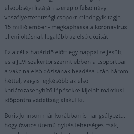
elsőbbségi listáján szereplő felső négy
veszélyeztetettségi csoport mindegyik tagja -
15 millió ember - megkaphassa a koronavírus
elleni oltásnak legalább az első dózisát.
Ez a cél a határidő előtt egy nappal teljesült,
és a JCVI szakértői szerint ebben a csoportban
a vakcina első dózisának beadása után három
héttel, vagyis legkésőbb az első
korlátozásenyhítő lépésekre kijelölt márciusi
időpontra védettség alakul ki.
Boris Johnson már korábban is hangsúlyozta,
hogy óvatos ütemű nyitás lehetséges csak,