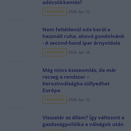
adócsökkentés?
ELEMZÉSEK
2026. ápr. 23.
Nem feltétlenül oda kerül a
használt ruha, ahová gondolnánk
- A second-hand ipar árnyoldala
ELEMZÉSEK
2026. ápr. 26.
Még nincs összeomlás, de már
recseg a rendszer –
Kerozinválságba süllyedhet
Európa
ELEMZÉSEK
2026. ápr. 22.
Visszatér az állam? Így változott a
gazdaságpolitika a válságok után