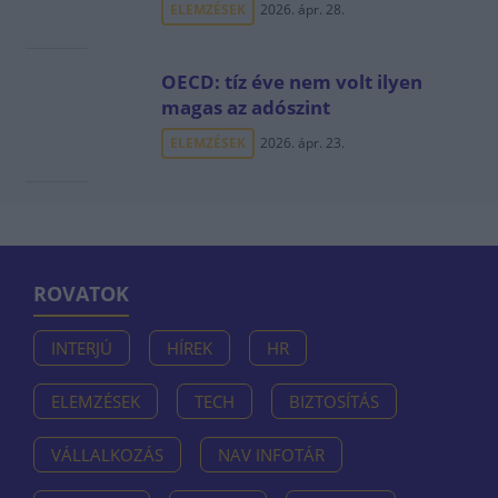
ELEMZÉSEK
2026. ápr. 28.
OECD: tíz éve nem volt ilyen
magas az adószint
ELEMZÉSEK
2026. ápr. 23.
ROVATOK
INTERJÚ
HÍREK
HR
ELEMZÉSEK
TECH
BIZTOSÍTÁS
VÁLLALKOZÁS
NAV INFOTÁR