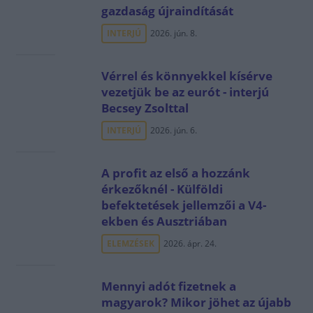
gazdaság újraindítását
INTERJÚ
2026. jún. 8.
Vérrel és könnyekkel kísérve
vezetjük be az eurót - interjú
Becsey Zsolttal
INTERJÚ
2026. jún. 6.
A profit az első a hozzánk
érkezőknél - Külföldi
befektetések jellemzői a V4-
ekben és Ausztriában
ELEMZÉSEK
2026. ápr. 24.
Mennyi adót fizetnek a
magyarok? Mikor jöhet az újabb