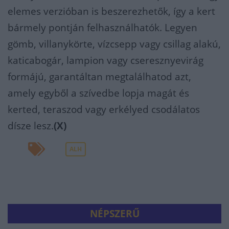
elemes verzióban is beszerezhetők, így a kert
bármely pontján felhasználhatók. Legyen
gömb, villanykörte, vízcsepp vagy csillag alakú,
katicabogár, lampion vagy cseresznyevirág
formájú, garantáltan megtalálhatod azt,
amely egyből a szívedbe lopja magát és
kerted, teraszod vagy erkélyed csodálatos
dísze lesz.
(X)
ALH
NÉPSZERŰ