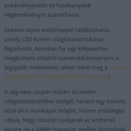
eredményesebb és hatékonyabb
végeredményre számíthatsz.
Számos olyan webshoppal találkozhatsz,
amely LED kültéri világítástechnikával
foglalkozik. Azonban ha egy kifejezetten
megbízható oldalról szeretnéd beszerezni a
legújabb modelleket, akkor nézd meg a
LEDen
Világításodnál kapható kültéri lámpákat
!
A cég nem csupán kültéri és beltéri
világítóeszközökkel szolgál, hanem egy komoly
vízió áll a munkájuk mögött, hiszen elsődleges
céljuk, hogy mosolyt csaljanak az emberek
arcára, és a békés hangulat mellett biztosítsák