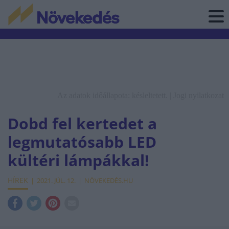
Az adatok időállapota: késleltetett. |
Jogi nyilatkozat
Dobd fel kertedet a
legmutatósabb LED
kültéri lámpákkal!
HÍREK
2021. JÚL. 12.
NÖVEKEDÉS.HU