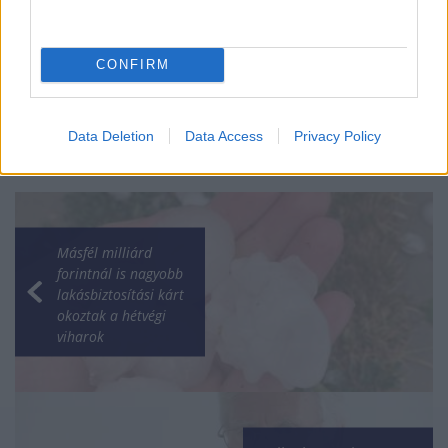
HÍREK
2026. júl. 19.
CONFIRM
Data Deletion
Data Access
Privacy Policy
Másfél milliárd
forintnál is nagyobb
lakásbiztosítási kárt
okoztak a hétvégi
viharok