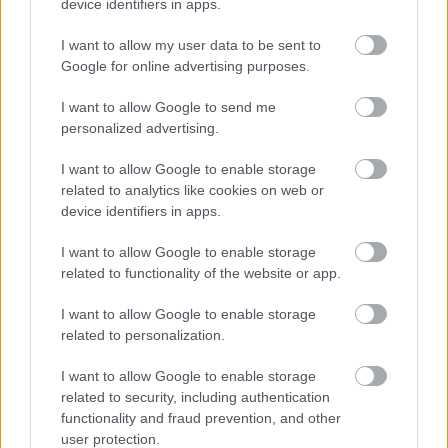
device identifiers in apps.
I want to allow my user data to be sent to
Google for online advertising purposes.
Minden idők legjövedelmezőbbje és
legdrágábbja volt az amerikai foci vb -
I want to allow Google to send me
gyorsmérleg
personalized advertising.
HÍREK
2026. júl. 20.
I want to allow Google to enable storage
related to analytics like cookies on web or
device identifiers in apps.
I want to allow Google to enable storage
related to functionality of the website or app.
I want to allow Google to enable storage
related to personalization.
I want to allow Google to enable storage
related to security, including authentication
Mi lett Alain Delon vagyonával? Adóhatósági
functionality and fraud prevention, and other
csavar a sztoriban
user protection.