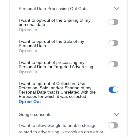
Please note that this website/app uses one or more Google
Personal Data Processing Opt Outs
services and may gather and store information including but
not limited to your visit or usage behaviour. You may click to
I want to opt-out of the Sharing of my
personal data.
grant or deny consent to Google and its third-party tags to
Opted In
use your data for below specified purposes in below Google
consent section.
I want to opt-out of the Sale of my
Personal Data.
Opted In
I want to opt-out of processing my
Personal Data for Targeted Advertising.
Opted In
Uniós források: íme a teendők, amelyek a
pénzek érkezéséhez még szükségesek
I want to opt-out of Collection, Use,
Retention, Sale, and/or Sharing of my
ELEMZÉSEK
2026. júl. 20.
Personal Data that Is Unrelated with the
Purposes for which it was collected.
Opted Out
Google consents
I want to allow Google to enable storage
related to advertising like cookies on web or