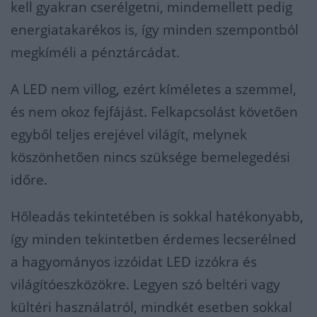
kell gyakran cserélgetni, mindemellett pedig
energiatakarékos is, így minden szempontból
megkíméli a pénztárcádat.
A LED nem villog, ezért kíméletes a szemmel,
és nem okoz fejfájást. Felkapcsolást követően
egyből teljes erejével világít, melynek
köszönhetően nincs szüksége bemelegedési
időre.
Hőleadás tekintetében is sokkal hatékonyabb,
így minden tekintetben érdemes lecserélned
a hagyományos izzóidat LED izzókra és
világítóeszközökre. Legyen szó beltéri vagy
kültéri használatról, mindkét esetben sokkal