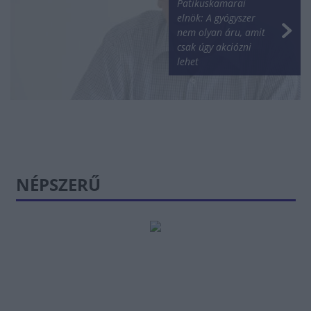
Patikuskamarai
elnök: A gyógyszer
nem olyan áru, amit
csak úgy akciózni
lehet
NÉPSZERŰ