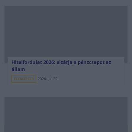
Hitelfordulat 2026: elzárja a pénzcsapot az
állam
ELEMZÉSEK
2026. júl. 22.