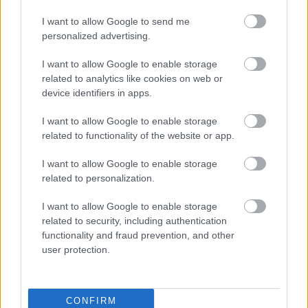
A tárcavezető hozzátette, a megváltozott
I want to allow Google to send me
éghajlati helyzet nemcsak az emberi
personalized advertising.
szervezetet terheli meg, hanem az erdőket, a
I want to allow Google to enable storage
related to analytics like cookies on web or
vizeket és a teljes élővilágot is komoly
device identifiers in apps.
kihívások elé állítja.
I want to allow Google to enable storage
related to functionality of the website or app.
I want to allow Google to enable storage
A vízügy, a katasztrófavédelem és az
related to personalization.
erdészetek munkatársai a terepen
I want to allow Google to enable storage
related to security, including authentication
mindent megtesznek a kritikus
functionality and fraud prevention, and other
infrastruktúra és természeti értékeink
user protection.
védelméért. A hőség elleni küzdelemben
azonban most mindannyiunk
CONFIRM