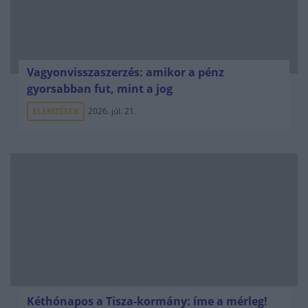
Vagyonvisszaszerzés: amikor a pénz
gyorsabban fut, mint a jog
ELEMZÉSEK
2026. júl. 21.
Kéthónapos a Tisza-kormány: íme a mérleg!