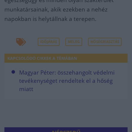
egészségügy és minden olyan szakterület
munkatársainak, akik ezekben a nehéz
napokban is helytállnak a terepen.
IDŐJÁRÁS
MELEG
HŐSÉGRIASZTÁS
KAPCSOLÓDÓ CIKKEK A TÉMÁBAN
Magyar Péter: összehangolt védelmi
tevékenységet rendeltek el a hőség
miatt