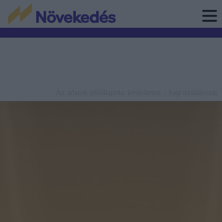
Az adatok időállapota: késleltetett. |
Jogi nyilatkozat