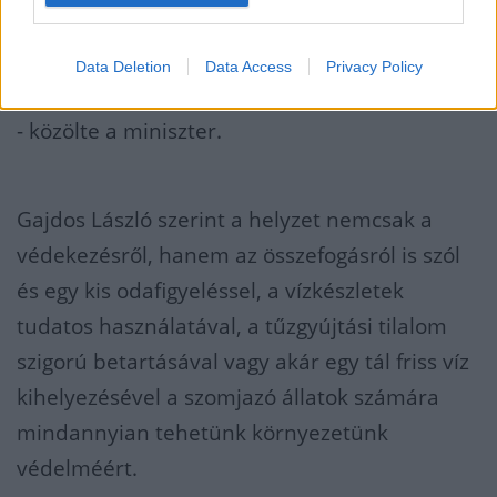
felelősségteljes magatartása
kulcsfontosságú
Data Deletion
Data Access
Privacy Policy
- közölte a miniszter.
Gajdos László szerint a helyzet nemcsak a
védekezésről, hanem az összefogásról is szól
és egy kis odafigyeléssel, a vízkészletek
tudatos használatával, a tűzgyújtási tilalom
szigorú betartásával vagy akár egy tál friss víz
kihelyezésével a szomjazó állatok számára
mindannyian tehetünk környezetünk
védelméért.