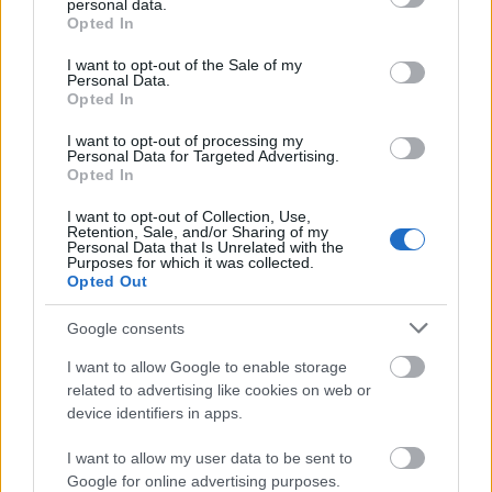
personal data.
grant or deny consent to Google and its third-party tags to
Opted In
A Meteorológiai Világszervezet előrejelzései
use your data for below specified purposes in below Google
consent section.
szerint a globális El Nino jelenség hatására
I want to opt-out of the Sale of my
Personal Data.
Opted In
idén nyáron rendkívüli, hosszan tartó
hőhullámokra és szélsőséges időjárási
I want to opt-out of processing my
Personal Data for Targeted Advertising.
jelenségekre kell felkészülnünk - írta
Opted In
szombaton Facebook-oldalán az élő
I want to opt-out of Collection, Use,
Retention, Sale, and/or Sharing of my
környezetért felelős miniszter.
Personal Data that Is Unrelated with the
Purposes for which it was collected.
Opted Out
Google consents
Gajdos László emlékeztetett, a hőmérséklet a
I want to allow Google to enable storage
related to advertising like cookies on web or
következő napokban akár a 40 fokot is
device identifiers in apps.
elérheti.
I want to allow my user data to be sent to
Google for online advertising purposes.