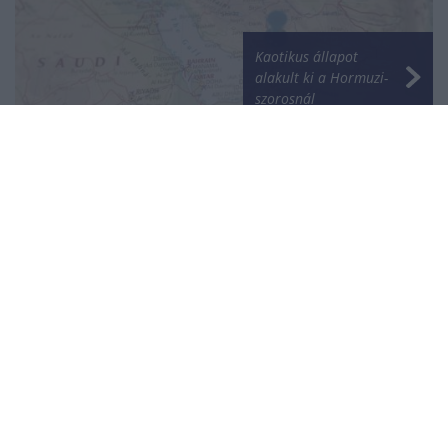
Kaotikus állapot
alakult ki a Hormuzi-
szorosnál
NÉPSZERŰ