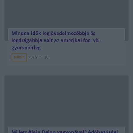
Minden idők legjövedelmezőbbje és
legdrágábbja volt az amerikai foci vb -
gyorsmérleg
HÍREK
2026. júl. 20.
Mi lett Alain Delon vagyonával? Adóhatósági