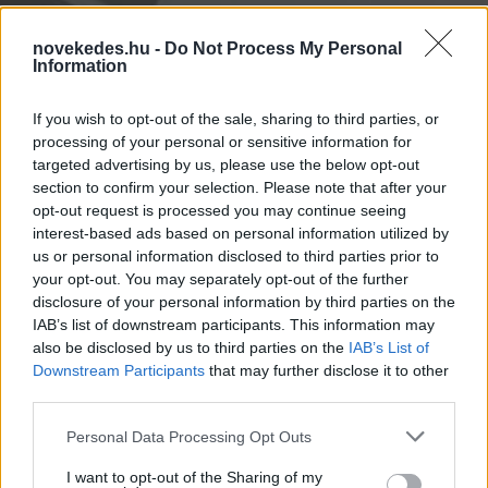
novekedes.hu -
Do Not Process My Personal
Information
If you wish to opt-out of the sale, sharing to third parties, or
processing of your personal or sensitive information for
targeted advertising by us, please use the below opt-out
Gajdos László: Egész
section to confirm your selection. Please note that after your
opt-out request is processed you may continue seeing
nyáron hosszú
interest-based ads based on personal information utilized by
hőhullámokra kell
us or personal information disclosed to third parties prior to
your opt-out. You may separately opt-out of the further
készülni
disclosure of your personal information by third parties on the
IAB’s list of downstream participants. This information may
also be disclosed by us to third parties on the
IAB’s List of
HÍREK
2026. JÚN. 27.
MTI
Downstream Participants
that may further disclose it to other
third parties.
Please note that this website/app uses one or more Google
Personal Data Processing Opt Outs
services and may gather and store information including but
not limited to your visit or usage behaviour. You may click to
I want to opt-out of the Sharing of my