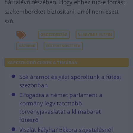
hátralévő részében. Hogy ehhez tud-e forrást,
szakembereket biztosítani, arról nem esett
szó.
OROSZORSZÁG
VLAGYIMIR PUTYIN
GÁZÁRAK
FŰTÉSRENDSZEREK
KAPCSOLÓDÓ CIKKEK A TÉMÁBAN
Sok áramot és gázt spóroltunk a fűtési
szezonban
Elfogadta a német parlament a
kormány legvitatottabb
törvényjavaslatát a klímabarát
fűtésről
Viszlát kályha? Ekkora szigetelésnél