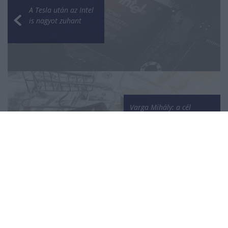
A Tesla után az Intel
is nagyot zuhant
Varga Mihály: a cél
az, hogy 5 százalék
környékén legyen az
éves átlagos infláció