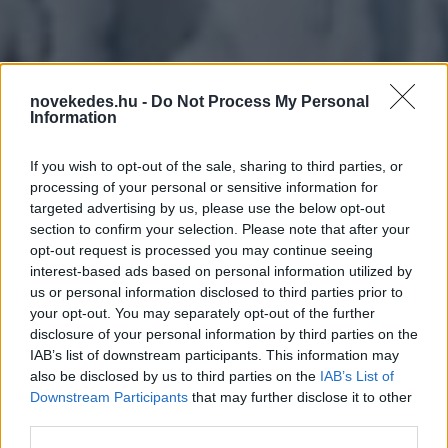
novekedes.hu -
Do Not Process My Personal
Information
If you wish to opt-out of the sale, sharing to third parties, or
processing of your personal or sensitive information for
targeted advertising by us, please use the below opt-out
section to confirm your selection. Please note that after your
Európát akarták
opt-out request is processed you may continue seeing
interest-based ads based on personal information utilized by
megfagyasztani: most ők
us or personal information disclosed to third parties prior to
your opt-out. You may separately opt-out of the further
vacognak
disclosure of your personal information by third parties on the
IAB’s list of downstream participants. This information may
HÍREK
2024. JAN. 27.
F. P.
also be disclosed by us to third parties on the
IAB’s List of
Downstream Participants
that may further disclose it to other
third parties.