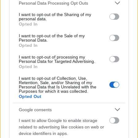
Please note that this website/app uses one or more Google
Personal Data Processing Opt Outs
services and may gather and store information including but
not limited to your visit or usage behaviour. You may click to
I want to opt-out of the Sharing of my
personal data.
grant or deny consent to Google and its third-party tags to
Oroszországban nem tudják karbantartani
Opted In
use your data for below specified purposes in below Google
az szovjet korszakból való fűtési
consent section.
I want to opt-out of the Sale of my
Personal Data.
rendszereket, így egyre több helyen
Opted In
akadozik a szolgáltatás.
I want to opt-out of processing my
Personal Data for Targeted Advertising.
Opted In
I want to opt-out of Collection, Use,
Retention, Sale, and/or Sharing of my
Az elmúlt hónapokban 16-szor volt komolyabb
Personal Data that Is Unrelated with the
Purposes for which it was collected.
meghibásodás az orosz fűtési rendszerben a
Opted Out
brit védelmi hírszerzés
X-en
közzétett
Google consents
értesülése szerint. A problémák már évtizedek
I want to allow Google to enable storage
óta jelentkeznek, de korábban elfogadható
related to advertising like cookies on web or
device identifiers in apps.
időn belül el tudták hárítani őket, most viszont