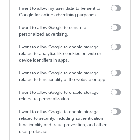
I want to allow my user data to be sent to
Google for online advertising purposes.
a szakemberhiány miatt ez sokkal
lassabban megy, ami mélyen fagypont
I want to allow Google to send me
personalized advertising.
alatti külső hőmérsékletnél meglehetősen
kellemetlen helyzet.
I want to allow Google to enable storage
related to analytics like cookies on web or
device identifiers in apps.
Kudarcba fulladt fagyasztási
I want to allow Google to enable storage
related to functionality of the website or app.
kísérlet
I want to allow Google to enable storage
related to personalization.
Az orosz háborús stratégia már 2021-től az
volt, hogy felverik az európai gázárat, majd
I want to allow Google to enable storage
related to security, including authentication
adott esetben el is zárják a gázt, és arra
functionality and fraud prevention, and other
számítottak, hogy Európa ezt semmilyen
user protection.