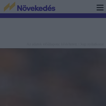
Az adatok időállapota: késleltetett. |
Jogi nyilatkozat