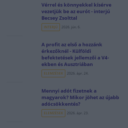
Vérrel és könnyekkel kísérve
vezetjük be az eurót - interjú
Becsey Zsolttal
INTERJÚ
2026. jún. 6.
A profit az első a hozzánk
érkezőknél - Külföldi
befektetések jellemzői a V4-
ekben és Ausztriában
ELEMZÉSEK
2026. ápr. 24.
Mennyi adót fizetnek a
magyarok? Mikor jöhet az újabb
adócsökkentés?
ELEMZÉSEK
2026. ápr. 23.