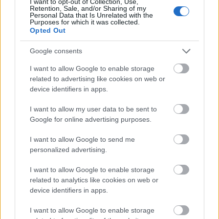
I want to opt-out of Collection, Use,
Retention, Sale, and/or Sharing of my
Personal Data that Is Unrelated with the
Purposes for which it was collected.
Opted Out
Google consents
I want to allow Google to enable storage
Uniós források: íme a teendők, amelyek a
related to advertising like cookies on web or
pénzek érkezéséhez még szükségesek
device identifiers in apps.
ELEMZÉSEK
2026. júl. 20.
I want to allow my user data to be sent to
Google for online advertising purposes.
I want to allow Google to send me
personalized advertising.
I want to allow Google to enable storage
related to analytics like cookies on web or
device identifiers in apps.
I want to allow Google to enable storage
Minden idők legjövedelmezőbbje és