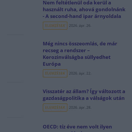
Nem feltétlenül oda kerül a
használt ruha, ahová gondolnánk
- A second-hand ipar árnyoldala
ELEMZÉSEK
2026. ápr. 26.
Még nincs összeomlás, de már
recseg a rendszer –
Kerozinválságba süllyedhet
Európa
ELEMZÉSEK
2026. ápr. 22.
Visszatér az állam? Így változott a
gazdaságpolitika a válságok után
ELEMZÉSEK
2026. ápr. 28.
OECD: tíz éve nem volt ilyen