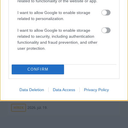
related to functionality of the website or app.
legdrágábbja volt az amerikai foci vb -
gyorsmérleg
I want to allow Google to enable storage
related to personalization.
HÍREK
2026. júl. 20.
I want to allow Google to enable storage
related to security, including authentication
functionality and fraud prevention, and other
user protection.
CONFIRM
Data Deletion
Data Access
Privacy Policy
Mi lett Alain Delon vagyonával? Adóhatósági
csavar a sztoriban
HÍREK
2026. júl. 19.