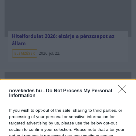
Hitelfordulat 2026: elzárja a pénzcsapot az
állam
ELEMZÉSEK
2026. júl. 22.
novekedes.hu -
Do Not Process My Personal
Information
If you wish to opt-out of the sale, sharing to third parties, or
processing of your personal or sensitive information for
targeted advertising by us, please use the below opt-out
Vagyonvisszaszerzés: amikor a pénz
section to confirm your selection. Please note that after your
opt-out request is processed you may continue seeing