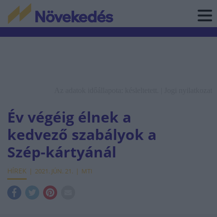
Az adatok időállapota: késleltetett. |
Jogi nyilatkozat
Év végéig élnek a
kedvező szabályok a
Szép-kártyánál
HÍREK
2021. JÚN. 21.
MTI