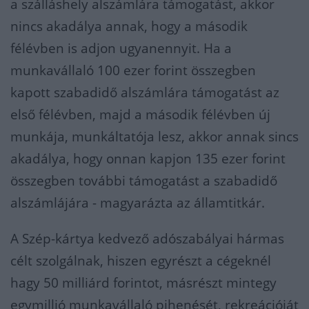
a szálláshely alszámlára támogatást, akkor
nincs akadálya annak, hogy a második
félévben is adjon ugyanennyit. Ha a
munkavállaló 100 ezer forint összegben
kapott szabadidő alszámlára támogatást az
első félévben, majd a második félévben új
munkája, munkáltatója lesz, akkor annak sincs
akadálya, hogy onnan kapjon 135 ezer forint
összegben további támogatást a szabadidő
alszámlájára - magyarázta az államtitkár.
A Szép-kártya kedvező adószabályai hármas
célt szolgálnak, hiszen egyrészt a cégeknél
hagy 50 milliárd forintot, másrészt mintegy
egymillió munkavállaló pihenését, rekreációját