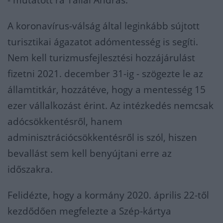
- mutatott rá Tállai András.
A koronavírus-válság által leginkább sújtott
turisztikai ágazatot adómentesség is segíti.
Nem kell turizmusfejlesztési hozzájárulást
fizetni 2021. december 31-ig - szögezte le az
államtitkár, hozzátéve, hogy a mentesség 15
ezer vállalkozást érint. Az intézkedés nemcsak
adócsökkentésről, hanem
adminisztrációcsökkentésről is szól, hiszen
bevallást sem kell benyújtani erre az
időszakra.
Felidézte, hogy a kormány 2020. április 22-től
kezdődően megfelezte a Szép-kártya