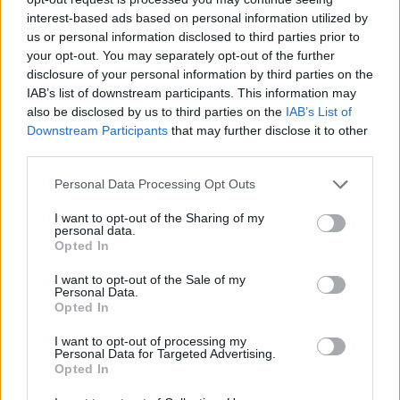
gyorsabban fut, mint a jog
interest-based ads based on personal information utilized by
ELEMZÉSEK
2026. júl. 21.
us or personal information disclosed to third parties prior to
your opt-out. You may separately opt-out of the further
disclosure of your personal information by third parties on the
IAB’s list of downstream participants. This information may
also be disclosed by us to third parties on the
IAB’s List of
Downstream Participants
that may further disclose it to other
third parties.
Please note that this website/app uses one or more Google
Personal Data Processing Opt Outs
services and may gather and store information including but
not limited to your visit or usage behaviour. You may click to
I want to opt-out of the Sharing of my
personal data.
grant or deny consent to Google and its third-party tags to
Opted In
use your data for below specified purposes in below Google
consent section.
Kéthónapos a Tisza-kormány: íme a mérleg!
I want to opt-out of the Sale of my
Personal Data.
Opted In
ELEMZÉSEK
2026. júl. 21.
I want to opt-out of processing my
Personal Data for Targeted Advertising.
Opted In