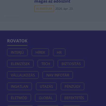
magas az adószint
ELEMZÉSEK
2026. ápr. 23.
ROVATOK
INTERJÚ
HÍREK
HR
ELEMZÉSEK
TECH
BIZTOSÍTÁS
VÁLLALKOZÁS
NAV INFOTÁR
INGATLAN
UTAZÁS
PÉNZÜGY
ÉLETMÓD
GLOBÁL
BEFEKTETÉS