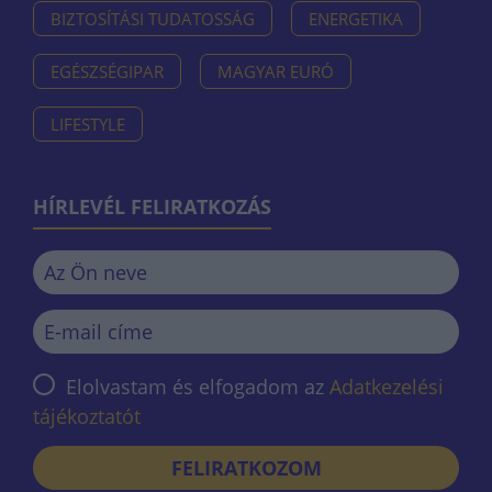
BIZTOSÍTÁSI TUDATOSSÁG
ENERGETIKA
EGÉSZSÉGIPAR
MAGYAR EURÓ
LIFESTYLE
HÍRLEVÉL FELIRATKOZÁS
Elolvastam és elfogadom az
Adatkezelési
tájékoztatót
FELIRATKOZOM