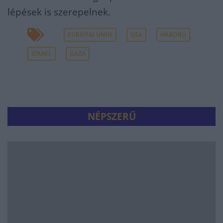
lépések is szerepelnek.
EURÓPAI UNIÓ
USA
HÁBORÚ
IZRAEL
GÁZA
NÉPSZERŰ