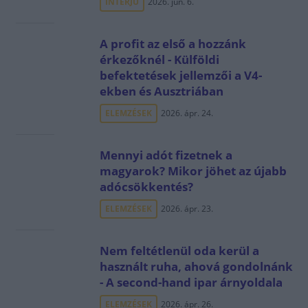
INTERJÚ
2026. jún. 6.
A profit az első a hozzánk
érkezőknél - Külföldi
befektetések jellemzői a V4-
ekben és Ausztriában
ELEMZÉSEK
2026. ápr. 24.
Mennyi adót fizetnek a
magyarok? Mikor jöhet az újabb
adócsökkentés?
ELEMZÉSEK
2026. ápr. 23.
Nem feltétlenül oda kerül a
használt ruha, ahová gondolnánk
- A second-hand ipar árnyoldala
ELEMZÉSEK
2026. ápr. 26.