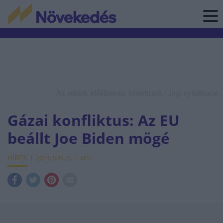
Az adatok időállapota: késleltetett. |
Jogi nyilatkozat
Gázai konfliktus: Az EU
beállt Joe Biden mögé
HÍREK
2024. JÚN. 5.
MTI