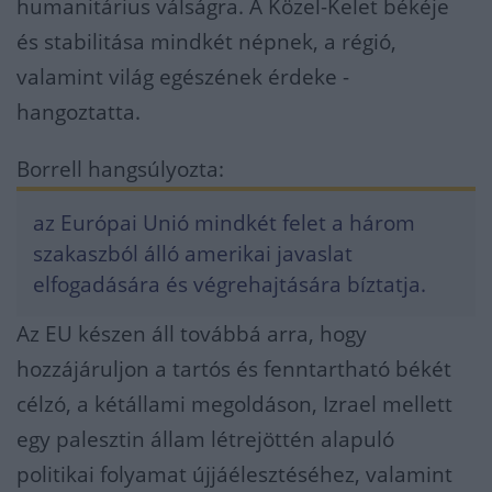
humanitárius válságra. A Közel-Kelet békéje
és stabilitása mindkét népnek, a régió,
valamint világ egészének érdeke -
hangoztatta.
Borrell hangsúlyozta:
az Európai Unió mindkét felet a három
szakaszból álló amerikai javaslat
elfogadására és végrehajtására bíztatja.
Az EU készen áll továbbá arra, hogy
hozzájáruljon a tartós és fenntartható békét
célzó, a kétállami megoldáson, Izrael mellett
egy palesztin állam létrejöttén alapuló
politikai folyamat újjáélesztéséhez, valamint