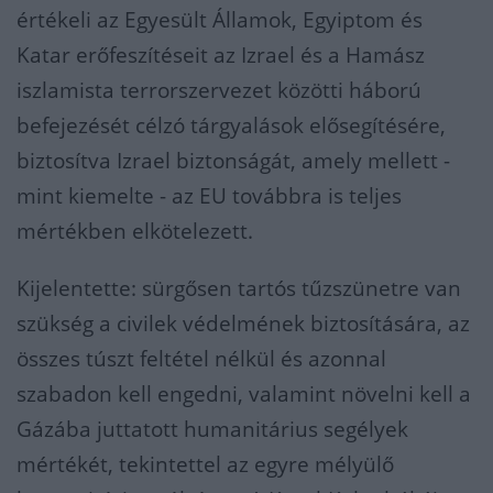
értékeli az Egyesült Államok, Egyiptom és
Katar erőfeszítéseit az Izrael és a Hamász
iszlamista terrorszervezet közötti háború
befejezését célzó tárgyalások elősegítésére,
biztosítva Izrael biztonságát, amely mellett -
mint kiemelte - az EU továbbra is teljes
mértékben elkötelezett.
Kijelentette: sürgősen tartós tűzszünetre van
szükség a civilek védelmének biztosítására, az
összes túszt feltétel nélkül és azonnal
szabadon kell engedni, valamint növelni kell a
Gázába juttatott humanitárius segélyek
mértékét, tekintettel az egyre mélyülő