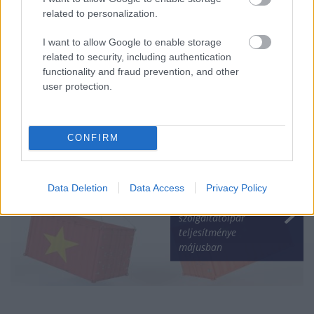
related to personalization.
I want to allow Google to enable storage
Több mint 1,7
related to security, including authentication
milliárd forintot
functionality and fraud prevention, and other
fizettek a biztosítók
user protection.
eddig a viharkárokra
CONFIRM
Gyors ütemben
Data Deletion
Data Access
Privacy Policy
növekedett a kínai
szolgáltatóipar
teljesítménye
májusban