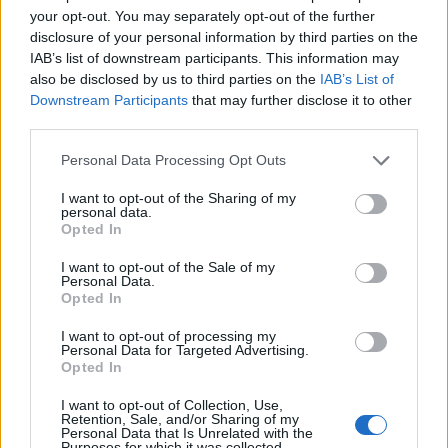
your opt-out. You may separately opt-out of the further
disclosure of your personal information by third parties on the
Uniós források: íme a teendők, amelyek a
IAB’s list of downstream participants. This information may
also be disclosed by us to third parties on the
IAB’s List of
pénzek érkezéséhez még szükségesek
Downstream Participants
that may further disclose it to other
ELEMZÉSEK
2026. júl. 20.
third parties.
Please note that this website/app uses one or more Google
Personal Data Processing Opt Outs
services and may gather and store information including but
not limited to your visit or usage behaviour. You may click to
I want to opt-out of the Sharing of my
personal data.
grant or deny consent to Google and its third-party tags to
Opted In
use your data for below specified purposes in below Google
consent section.
I want to opt-out of the Sale of my
Personal Data.
Opted In
I want to opt-out of processing my
Minden idők legjövedelmezőbbje és
Personal Data for Targeted Advertising.
legdrágábbja volt az amerikai foci vb -
Opted In
gyorsmérleg
I want to opt-out of Collection, Use,
Retention, Sale, and/or Sharing of my
HÍREK
2026. júl. 20.
Personal Data that Is Unrelated with the
Purposes for which it was collected.