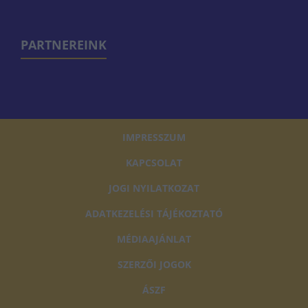
PARTNEREINK
IMPRESSZUM
KAPCSOLAT
JOGI NYILATKOZAT
ADATKEZELÉSI TÁJÉKOZTATÓ
MÉDIAAJÁNLAT
SZERZŐI JOGOK
ÁSZF