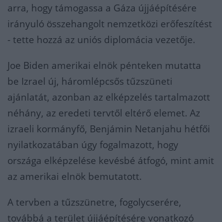
arra, hogy támogassa a Gáza újjáépítésére
irányuló összehangolt nemzetközi erőfeszítést
- tette hozzá az uniós diplomácia vezetője.
Joe Biden amerikai elnök pénteken mutatta
be Izrael új, háromlépcsős tűzszüneti
ajánlatát, azonban az elképzelés tartalmazott
néhány, az eredeti tervtől eltérő elemet. Az
izraeli kormányfő, Benjámin Netanjahu hétfői
nyilatkozatában úgy fogalmazott, hogy
országa elképzelése kevésbé átfogó, mint amit
az amerikai elnök bemutatott.
A tervben a tűzszünetre, fogolycserére,
továbbá a terület újjáépítésére vonatkozó