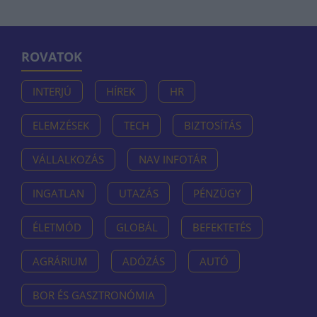
ROVATOK
INTERJÚ
HÍREK
HR
ELEMZÉSEK
TECH
BIZTOSÍTÁS
VÁLLALKOZÁS
NAV INFOTÁR
INGATLAN
UTAZÁS
PÉNZÜGY
ÉLETMÓD
GLOBÁL
BEFEKTETÉS
AGRÁRIUM
ADÓZÁS
AUTÓ
BOR ÉS GASZTRONÓMIA