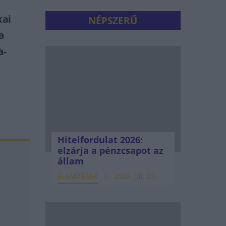
kai
NÉPSZERŰ
a
a-
Hitelfordulat 2026:
elzárja a pénzcsapot az
állam
ELEMZÉSEK
2026. júl. 22.