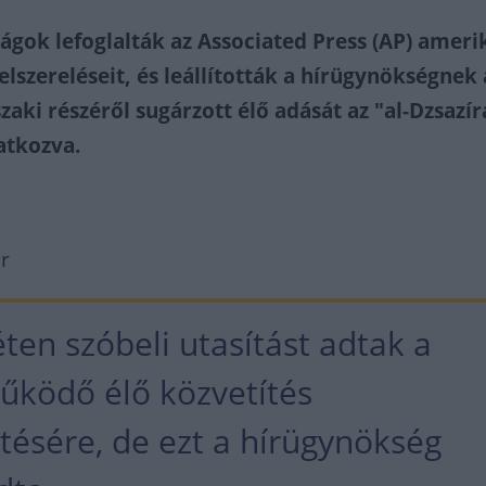
ságok lefoglalták az Associated Press (AP) ameri
lszereléseit, és leállították a hírügynökségnek 
zaki részéről sugárzott élő adását az "al-Dzsazír
atkozva.
r
ten szóbeli utasítást adtak a
űködő élő közvetítés
tésére, de ezt a hírügynökség