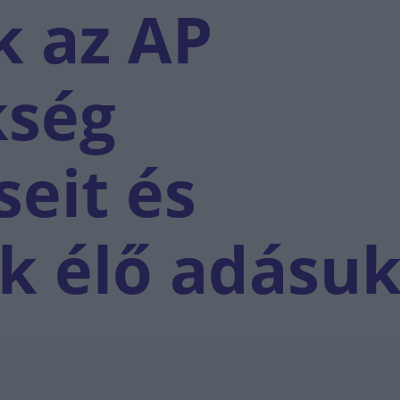
k az AP
kség
seit és
ák élő adásu