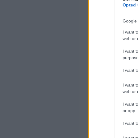
Opted 
Google 
- hangsúlyozták
I want t
web or d
A hírközlési min
felszerelését S
I want t
purpose
miniszter által 
I want 
megsértette az 
törvényét.
I want t
web or d
Az AP műsorszór
I want t
katonai cenzúra
or app.
közvetítését, m
I want t
veszélyeztethet
füst szállt fel b
I want t