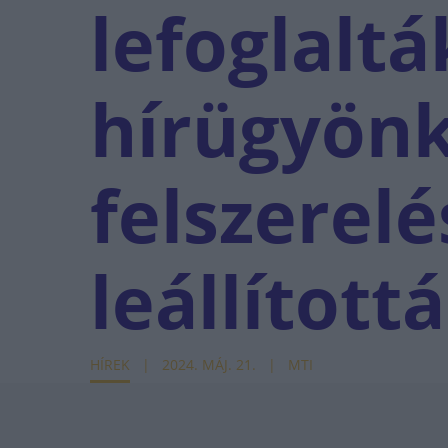
lefoglaltá
hírügyön
felszerelé
leállított
HÍREK
2024. MÁJ. 21.
MTI