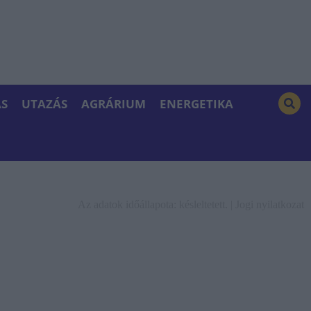
S
UTAZÁS
AGRÁRIUM
ENERGETIKA
Az adatok időállapota: késleltetett. |
Jogi nyilatkozat