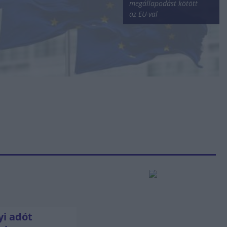
megállapodást kötött
az EU-val
i adót