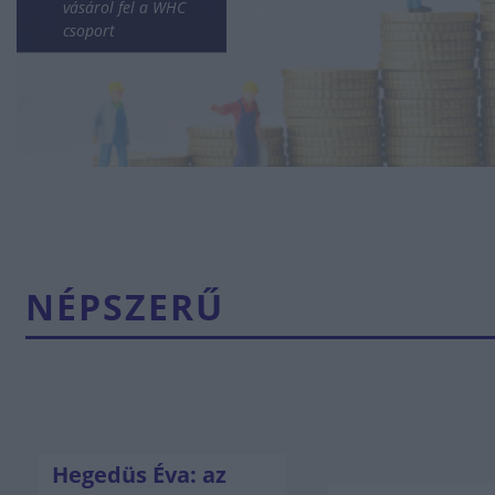
vásárol fel a WHC
csoport
NÉPSZERŰ
Hegedüs Éva: az