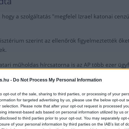
dta
 hogy a szolgáltatás "megfelel Izrael katonai cenz
isztérium szerint az ellenőrök figyelmeztették őke
ek.
katari műholdas hírcsatorna is az AP több ezer ügy
amelyeknek a hírügynökség élő videófelvételeket
s.hu -
Do Not Process My Personal Information
rügynökség elítélte a lépést.
to opt-out of the sale, sharing to third parties, or processing of your per
formation for targeted advertising by us, please use the below opt-out s
sociated Press a leghatározottabban elítéli az
r selection. Please note that after your opt-out request is processed y
eing interest-based ads based on personal information utilized by us or
li kormány azon lépéseit, amelyekkel leállították
disclosed to third parties prior to your opt-out. You may separately opt-
ai övezetet követő, régóta tartó élő
losure of your personal information by third parties on the IAB’s list of