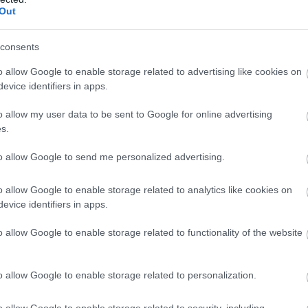
Out
consents
.
o allow Google to enable storage related to advertising like cookies on
evice identifiers in apps.
isztérium illetékesei kedd délután foglalták le az 
zderot városban, miután átnyújtottak egy Slomó Ka
o allow my user data to be sent to Google for online advertising
s.
aláírt papírdarabot, és azt állították, hogy az AP
to allow Google to send me personalized advertising.
ország külföldi műsorszolgáltatásra vonatkozó
o allow Google to enable storage related to analytics like cookies on
evice identifiers in apps.
ása azonban a hírügynökség szerint megfelel az i
o allow Google to enable storage related to functionality of the website
 szabályainak, amelyek tiltják olyan részletek
int például a csapatok mozgása, mert ezzel
o allow Google to enable storage related to personalization.
nék a katonákat. Az élő adás általában azt mutatt
izonyos területek felett.
o allow Google to enable storage related to security, including