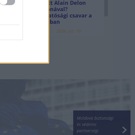
Mi lett Alain Delon
vagyonával?
Adóhatósági csavar a
sztoriban
HÍREK
2026. júl. 19.
Moldova biztonsági
és védelmi
partnerségi