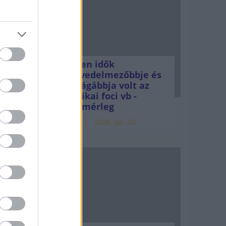
Minden idők
AP
legjövedelmezőbbje és
rhi
legdrágábbja volt az
amerikai foci vb -
gyorsmérleg
HÍREK
2026. júl. 20.
zraeli
a, hogy