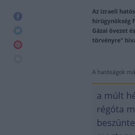
Az izraeli ható
hírügynökség fe
Gázai övezet és
törvényre" hiv
A hatóságok má
a múlt hé
régóta m
beszünte