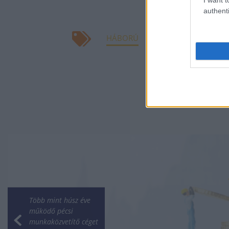
authenti
HÁBORÚ
MÉDIA
IZRAEL
GÁ
Több mint húsz éve
működő pécsi
munkaközvetítő céget