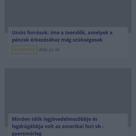
Uniós források: íme a teendők, amelyek a
pénzek érkezéséhez még szükségesek
ELEMZÉSEK
2026. júl. 20.
Minden idők legjövedelmezőbbje és
legdrágábbja volt az amerikai foci vb -
gyorsmérleg