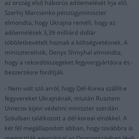
az ország első háborús adóemelését írja elő.
Szerhij Marcsenko pénzügyminiszter
elmondta, hogy Ukrajna reméli, hogy az
adóemelések 3,39 milliárd dollár
többletbevételt hoznak a költségvetésnek. A
miniszterelnök, Denys Shmyhal elmondta,
hogy a rekordösszegeket fegyvergyártásra és -
beszerzésre fordítják.
- Nem volt szó arról, hogy Dél-Korea szállít-e
fegyvereket Ukrajnának, miután Rusztem
Umerov kijevi védelmi miniszter szerdán
Szöulban találkozott a dél-koreai elnökkel. A
két fél megállapodott abban, hogy továbbra is
megosztják egymással az Oroszországban lévő