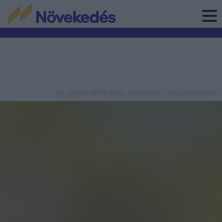
Az adatok időállapota: késleltetett. |
Jogi nyilatkozat