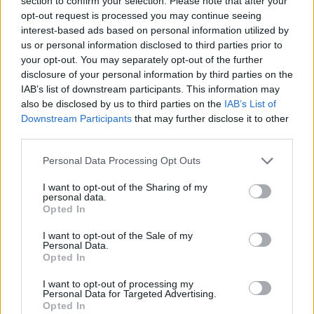
bevetettek
section to confirm your selection. Please note that after your
opt-out request is processed you may continue seeing
interest-based ads based on personal information utilized by
HÍREK
2024. NOV. 28.
NÖVEKEDÉS.HU
us or personal information disclosed to third parties prior to
your opt-out. You may separately opt-out of the further
disclosure of your personal information by third parties on the
IAB’s list of downstream participants. This information may
also be disclosed by us to third parties on the
IAB’s List of
Downstream Participants
that may further disclose it to other
third parties.
Please note that this website/app uses one or more Google
Personal Data Processing Opt Outs
services and may gather and store information including but
not limited to your visit or usage behaviour. You may click to
I want to opt-out of the Sharing of my
Ez történt
az ukrán háború 1008-dik napján:
personal data.
grant or deny consent to Google and its third-party tags to
Opted In
use your data for below specified purposes in below Google
- Az ukrán erők szerdán „komplex
drón
- és
consent section.
I want to opt-out of the Sale of my
Personal Data.
rakétacsapást” hajtottak végre a megszállt
Opted In
Krímben lévő Szevasztopol ellen, célba véve a
I want to opt-out of processing my
Personal Data for Targeted Advertising.
belbeki katonai repülőteret és egy
Opted In