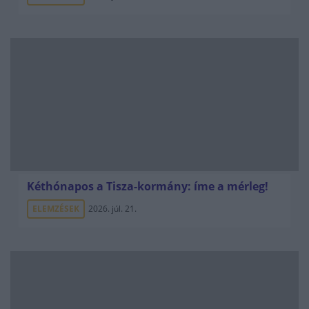
Kéthónapos a Tisza-kormány: íme a mérleg!
ELEMZÉSEK
2026. júl. 21.