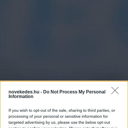
Háború: rakétaeső hullt
novekedes.hu -
Do Not Process My Personal
az oroszokra - az
Information
ukránok még szovjet
If you wish to opt-out of the sale, sharing to third parties, or
hadi eszközöket is
processing of your personal or sensitive information for
targeted advertising by us, please use the below opt-out