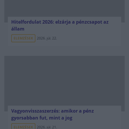
Hitelfordulat 2026: elzárja a pénzcsapot az
állam
ELEMZÉSEK
2026. júl. 22.
Vagyonvisszaszerzés: amikor a pénz
gyorsabban fut, mint a jog
ELEMZÉSEK
2026. júl. 21.