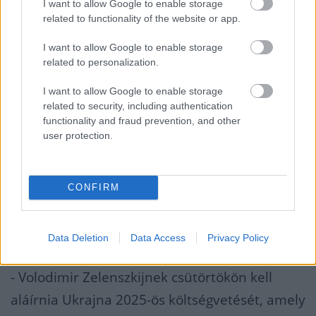
I want to allow Google to enable storage
related to functionality of the website or app.
- A Biden-kormányzat újabb sürgős
I want to allow Google to enable storage
fegyvercsomagot készít elő Ukrajna számára,
related to personalization.
ezúttal 725 millió dollár értékben - közölte
I want to allow Google to enable storage
szerdán két amerikai tisztviselő. Ez az
related to security, including authentication
functionality and fraud prevention, and other
előrejelzések szerint szárazföldi aknákat,
user protection.
drónokat, Stinger légvédelmi rakétákat és
Himars lőszereket tartalmaz majd.
CONFIRM
A fegyvercsomagról szóló hivatalos
értesítés a kongresszusnak már hétfőn
Data Deletion
Data Access
Privacy Policy
megtörténhet - mondta az egyik tisztviselő.
- Volodimir Zelenszkijnek csütörtökön kell
aláírnia Ukrajna 2025-ös költségvetését, amely