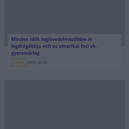
Minden idők legjövedelmezőbbje és
legdrágábbja volt az amerikai foci vb -
gyorsmérleg
HÍREK
2026. júl. 20.