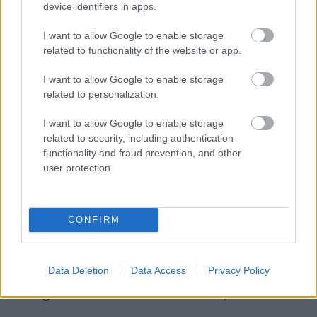
főképviselője a budapesti informális uniós
device identifiers in apps.
csúcstalálkozóról Kijevbe utazott, ahol
I want to allow Google to enable storage
kijelentette, hogy
related to functionality of the website or app.
I want to allow Google to enable storage
az Európai Unió továbbra is segíti Ukrajnát,
related to personalization.
hogy megvédhesse magát az orosz
agresszióval szemben.
I want to allow Google to enable storage
related to security, including authentication
functionality and fraud prevention, and other
Donald Trump megválasztott amerikai elnök
user protection.
egyik tanácsadója, Bryan Lanza szerint Trump
egyik célja a béketeremtés és nem az elfoglalt
CONFIRM
területek visszaszerzése lesz Ukrajnában, és
Volodimir Zelenszkij elnöktől egy reális
békevíziót kérnek majd. Mint mondta, a Krím-
Data Deletion
Data Access
Privacy Policy
félsziget visszaadása nem reális opció.