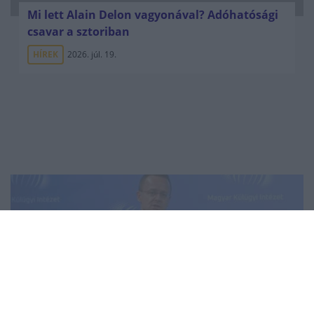
Mi lett Alain Delon vagyonával? Adóhatósági
csavar a sztoriban
HÍREK
2026. júl. 19.
Szijjártó: Trump
győzelmével a jövő év
elhozhatja a békét