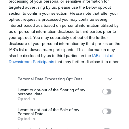
processing of your personal or sensitive information for
foglalt el az orosz
targeted advertising by us, please use the below opt-out
section to confirm your selection. Please note that after your
hadsereg Pokrovsznál,
opt-out request is processed you may continue seeing
interest-based ads based on personal information utilized by
nagy bajban Ukrajna
us or personal information disclosed to third parties prior to
your opt-out. You may separately opt-out of the further
disclosure of your personal information by third parties on the
HÍREK
2024. NOV. 10.
NÖVEKEDÉS.HU
IAB’s list of downstream participants. This information may
also be disclosed by us to third parties on the
IAB’s List of
Downstream Participants
that may further disclose it to other
third parties.
Please note that this website/app uses one or more Google
Personal Data Processing Opt Outs
services and may gather and store information including but
not limited to your visit or usage behaviour. You may click to
I want to opt-out of the Sharing of my
personal data.
grant or deny consent to Google and its third-party tags to
Opted In
use your data for below specified purposes in below Google
consent section.
Ez történt
az orosz-ukrán háború 991. napján.
I want to opt-out of the Sale of my
Personal Data.
Opted In
Olekszander Szirszkij ukrán vezérkari főnök