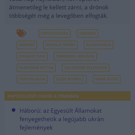
átmenetileg le kellett zárni, a drónok
többségét még a levegőben elfogták.
OROSZORSZÁG
UKRAJNA
HÁBORÚ
DONALD TRUMP
ÉSZAK-KOREA
DONALD TUSK
EMMANUEL MACRON
VLAGYIMIR PUTYIN
VOLODIMIR ZELENSZKIJ
TÁRGYALÁSOK
JOSEP BORRELL
MARK RUTTE
KAPCSOLÓDÓ CIKKEK A TÉMÁBAN
Háború: az Egyesült Államokat
fenyegethetik a legújabb ukrán
fejlemények