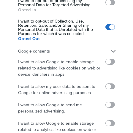
I want to opt-out of processing my
szerint egyre nehezebb feltartóztatni az orosz
Personal Data for Targeted Advertising.
Opted In
csapatok előre nyomulását, és az észak-koreai
I want to opt-out of Collection, Use,
katonák bevetése is kihívást jelent.
Retention, Sale, and/or Sharing of my
Personal Data that Is Unrelated with the
Purposes for which it was collected.
Opted Out
Az orosz csapatok Pokrovszk térségében
Google consents
foglaltak el új területeket
I want to allow Google to enable storage
- írja a Guardian.
related to advertising like cookies on web or
device identifiers in apps.
A Pokrovszkhoz közeli Kurakhove falunál 40
I want to allow my user data to be sent to
összecsapásra került sor, és Szirszkij szerint
Google for online advertising purposes.
nemsokára az észak-koreai katonák is hadba
I want to allow Google to send me
lépnek – írja a Guardian.
personalized advertising.
I want to allow Google to enable storage
Josep Borell uniós kül- és biztonságpolitikai
related to analytics like cookies on web or