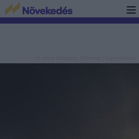
Az adatok időállapota: késleltetett. |
Jogi nyilatkozat