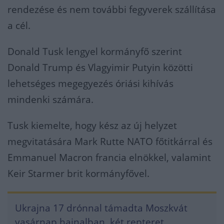
rendezése és nem további fegyverek szállítása
a cél.
Donald Tusk lengyel kormányfő szerint
Donald Trump és Vlagyimir Putyin közötti
lehetséges megegyezés óriási kihívás
mindenki számára.
Tusk kiemelte, hogy kész az új helyzet
megvitatására Mark Rutte NATO főtitkárral és
Emmanuel Macron francia elnökkel, valamint
Keir Starmer brit kormányfővel.
Ukrajna 17 drónnal támadta Moszkvát
vasárnap hajnalban, két repteret