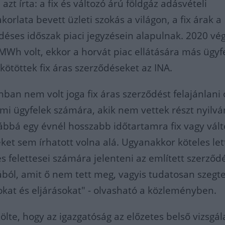
t írta: a fix és változó árú földgáz adásvételi
orlata bevett üzleti szokás a világon, a fix árak a
déses időszak piaci jegyzésein alapulnak. 2020 vé
MWh volt, ekkor a horvát piac ellátására más ügyf
kötöttek fix áras szerződéseket az INA.
ban nem volt joga fix áras szerződést felajánlani
i ügyfelek számára, akik nem vettek részt nyilv
ábbá egy évnél hosszabb időtartamra fix vagy vál
ket sem írhatott volna alá. Ugyanakkor köteles let
és felettesei számára jelenteni az említett szerződ
ából, amit ő nem tett meg, vagyis tudatosan szeg
okat és eljárásokat" - olvasható a közleményben.
zölte, hogy az igazgatóság az előzetes belső vizsgál