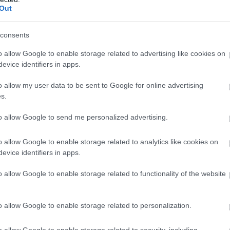
vádak szerint valamivel több mint egymilliárd kunáv
Out
 károsították meg a horvát olajvállalatot, kihasznál
ot és a gáz árának folyamatos világpiaci növekedés
consents
o allow Google to enable storage related to advertising like cookies on
gatáson azzal védekezett, hogy a gáz ilyen értékesí
evice identifiers in apps.
itikája, és más cégeknek is fix áron adták el a gázt"
o allow my user data to be sent to Google for online advertising
s.
zeladási szerződést kötött az OMS nevű céggel -
to allow Google to send me personalized advertising.
tulajdonosa volt szomszédja, Josip Surjak, az ügyv
a másik egy Goran Husic nevű vállalkozó -, amely
o allow Google to enable storage related to analytics like cookies on
 ügyfél, de kedvezőtlen az INA számára. Az OMS az
evice identifiers in apps.
gázt óriási haszonnal értékesítette tovább, és 846 
o allow Google to enable storage related to functionality of the website
d forint) nyereségre tett szert. Skugor részét átuta
jára, aki nyugdíjas. Erre lett figyelmes a pénzmo
o allow Google to enable storage related to personalization.
ely azonnal jelentette az esetet az illetékes
o allow Google to enable storage related to security, including