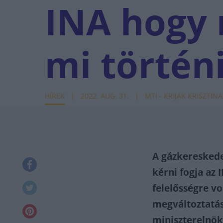
INA hogy 
mi történ
HÍREK
2022. AUG. 31.
MTI - KRIJÁK KRISZTIN
A gázkeresked
kérni fogja az 
felelősségre v
megváltoztatásá
miniszterelnök