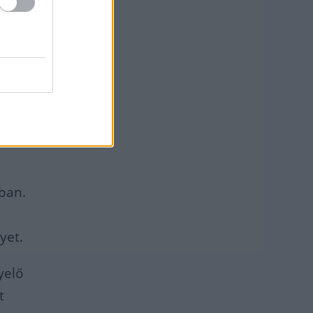
ző
t akár
án
át
ban.
yet.
yelő
t