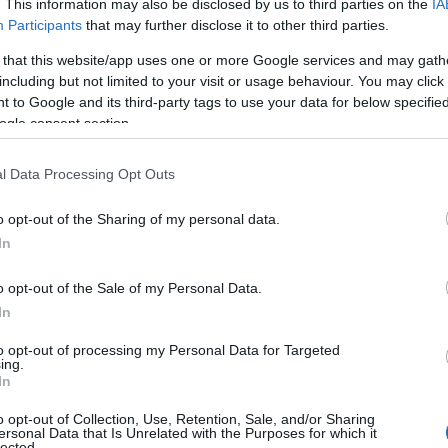
. This information may also be disclosed by us to third parties on the
IA
Participants
that may further disclose it to other third parties.
 that this website/app uses one or more Google services and may gath
including but not limited to your visit or usage behaviour. You may click 
 to Google and its third-party tags to use your data for below specifi
z az eset azt mutatja, hogy az INA irányítási model
ogle consent section.
táskörök leosztásával az igazgatóság tagjai elkerül
gyanakkor úgy vélte: ez nem mentesíti őket a felel
l Data Processing Opt Outs
ogy fel fogják venni a kapcsolatot az INA legnagyobb
o opt-out of the Sharing of my personal data.
a Mol Nyrt.-vel, hogy elindítsák a változásokat az 
In
o opt-out of the Sale of my Personal Data.
In
szervezett bűnözés elleni horvát ügyészség (USKOK
to opt-out of processing my Personal Data for Targeted
özösen indított akcióban szombaton öt embert
ing.
In
 gázkereskedelemmel kapcsolatos visszaélések miat
ugort, az INA földgázkereskedelmi ágazatának
o opt-out of Collection, Use, Retention, Sale, and/or Sharing
ersonal Data that Is Unrelated with the Purposes for which it
lected.