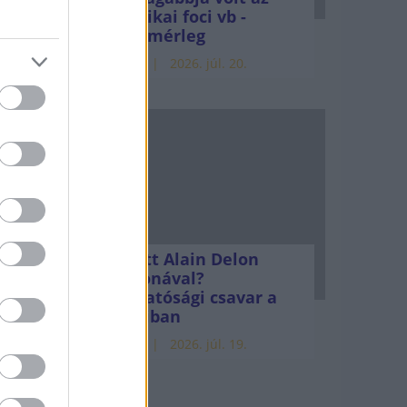
al (54
amerikai foci vb -
va a
gyorsmérleg
ét.
HÍREK
2026. júl. 20.
tése
.
édi
Mi lett Alain Delon
vagyonával?
Adóhatósági csavar a
millió
sztoriban
lták
HÍREK
2026. júl. 19.
sás