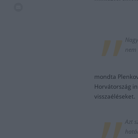
Nagy
nem v
mondta Plenkovi
Horvátország in
visszaéléseket.
Azt s
hatá