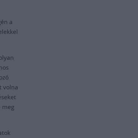
gén a
elekkel
 olyan
ános
tozó
t volna
éseket
te meg
atok