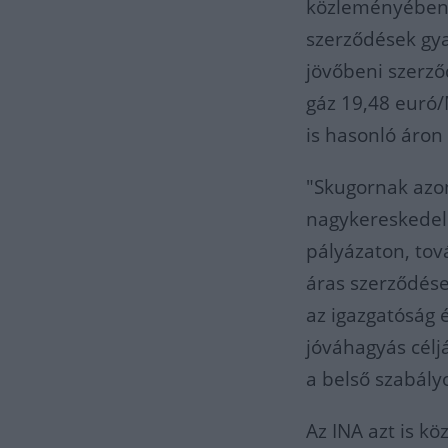
közleményében az
szerződések gyak
jövőbeni szerző
gáz 19,48 euró/
is hasonló áron 
"Skugornak azon
nagykereskedelm
pályázaton, tov
áras szerződése
az igazgatóság 
jóváhagyás célj
a belső szabály
Az INA azt is kö