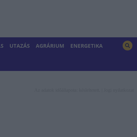
S
UTAZÁS
AGRÁRIUM
ENERGETIKA
Az adatok időállapota: késleltetett. |
Jogi nyilatkozat