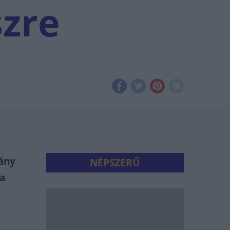
szre
ány
NÉPSZERŰ
 a