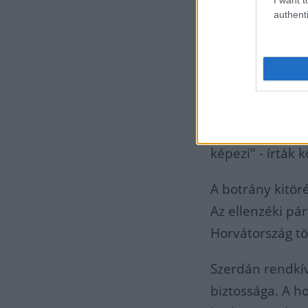
hatóságoknak.
authenti
Hétfőn az INA a
felügyelő bizot
vitatott szerző
20 millió euró 
Skugor az összes
képezi" - írták
A botrány kitör
Az ellenzéki pá
Horvátország tö
Szerdán rendkívü
biztossága. A h