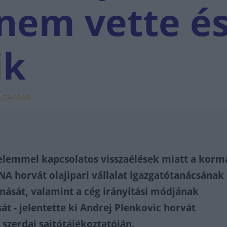
nem vette é
ik
A, ZÁGRÁB
elemmel kapcsolatos visszaélések miatt a korm
INA horvát olajipari vállalat igazgatótanácsának
onását, valamint a cég irányítási módjának
t - jelentette ki Andrej Plenkovic horvát
 szerdai sajtótájékoztatóján.