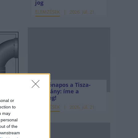
jog
ELEMZÉSEK
2026. júl. 21.
Kéthónapos a Tisza-
kormány: íme a
mérleg!
sonal or
ELEMZÉSEK
2026. júl. 21.
ection to
ou may
 personal
out of the
 downstream