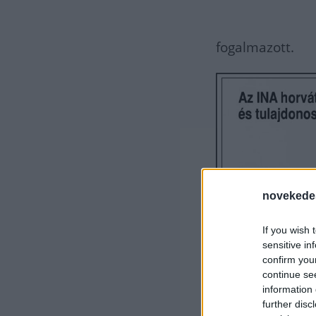
fogalmazott.
novekede
If you wish 
sensitive in
confirm you
continue se
information 
further disc