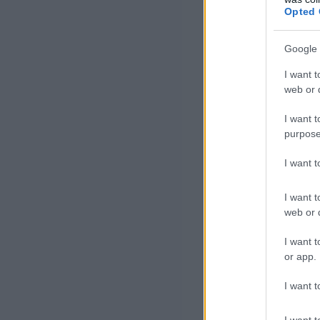
igazgatóját. A 
Opted 
milliárd forint)
globális válság
Google 
I want t
Skugor a kihall
web or d
"az INA üzletpol
I want t
purpose
Skugor olyan gá
I want 
amelynek egyik 
kamara elnöke, 
I want t
kedvező volt az
web or d
olcsón vásárolt 
I want t
kuna (46 milliár
or app.
édesapja számlá
I want t
elleni iroda, am
I want t