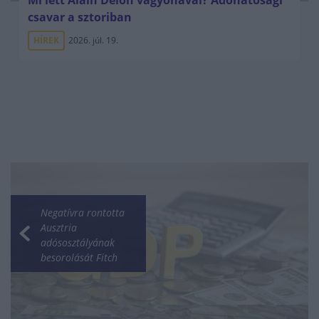
csavar a sztoriban
HÍREK
2026. júl. 19.
Negatívra rontotta
Ausztria
adósosztályának
besorolását Fitch