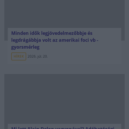
Minden idők legjövedelmezőbbje és
legdrágábbja volt az amerikai foci vb -
gyorsmérleg
HÍREK
2026. júl. 20.
Mi lett Alain Delon vagyonával? Adóhatósági