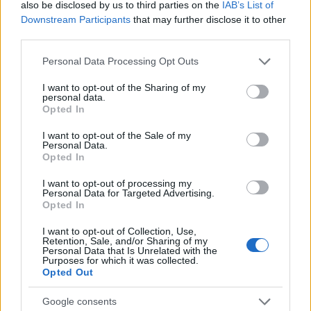
Diákolimpiát
also be disclosed by us to third parties on the
IAB’s List of
Downstream Participants
that may further disclose it to other
third parties.
HÍREK
2025. JAN. 11.
MTI
Please note that this website/app uses one or more Google
Personal Data Processing Opt Outs
services and may gather and store information including but
not limited to your visit or usage behaviour. You may click to
I want to opt-out of the Sharing of my
personal data.
grant or deny consent to Google and its third-party tags to
Opted In
use your data for below specified purposes in below Google
consent section.
I want to opt-out of the Sale of my
Ismét megrendezik a Közgazdasági
Personal Data.
Opted In
Diákolimpiát a középfokú oktatási
I want to opt-out of processing my
intézményekben tanuló diákok számára, a
Personal Data for Targeted Advertising.
Opted In
2024-25-ös tanév rendezvényére a
I want to opt-out of Collection, Use,
jelentkezés elindult - tájékoztatta a szervező
Retention, Sale, and/or Sharing of my
Personal Data that Is Unrelated with the
Magyar Közgazdasági Társaság (MKT).
Purposes for which it was collected.
Opted Out
Google consents