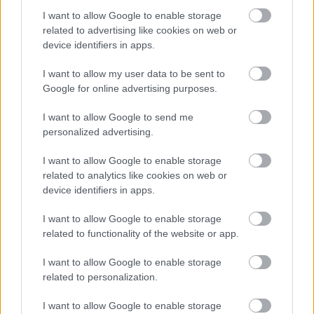
I want to allow Google to enable storage
A versenyre a hazai, valamint erdélyi és
related to advertising like cookies on web or
vajdasági diákok jelentkezését várják.
device identifiers in apps.
I want to allow my user data to be sent to
Az idei verseny
Google for online advertising purposes.
I want to allow Google to send me
2025. február 24. és 28. között egy online
personalized advertising.
fordulóval kezdődik,
I want to allow Google to enable storage
related to analytics like cookies on web or
március végén pedig egy írásbeli és szóbeli
device identifiers in apps.
fordulóból álló országos döntőben mérik össze
I want to allow Google to enable storage
related to functionality of the website or app.
tudásukat a versenyzők Budapesten. A
legsikeresebbek a nemzetközi döntőbe jutnak
I want to allow Google to enable storage
related to personalization.
tovább, amit 2025-ben várhatóan
szeptemberben, Görögországban tartanak
I want to allow Google to enable storage