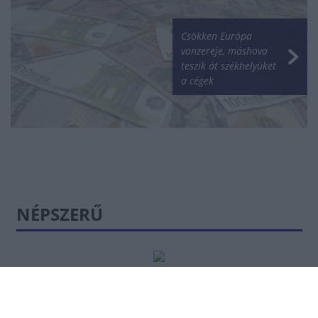
Csökken Európa
vonzereje, máshova
teszik át székhelyüket
a cégek
NÉPSZERŰ