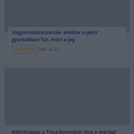
Vagyonvisszaszerzés: amikor a pénz
gyorsabban fut, mint a jog
ELEMZÉSEK
2026. júl. 21.
Kéthónapos a Tisza-kormány: íme a mérleg!