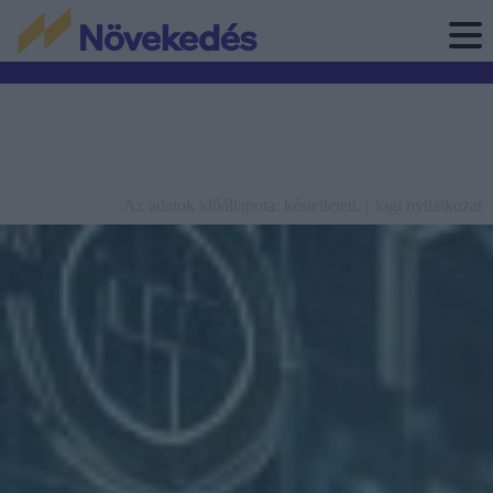
Az adatok időállapota: késleltetett. |
Jogi nyilatkozat