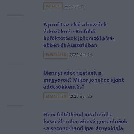
INTERJÚ
2026. jún. 6.
A profit az első a hozzánk
érkezőknél - Külföldi
befektetések jellemzői a V4-
ekben és Ausztriában
ELEMZÉSEK
2026. ápr. 24.
Mennyi adót fizetnek a
magyarok? Mikor jöhet az újabb
adócsökkentés?
ELEMZÉSEK
2026. ápr. 23.
Nem feltétlenül oda kerül a
használt ruha, ahová gondolnánk
- A second-hand ipar árnyoldala