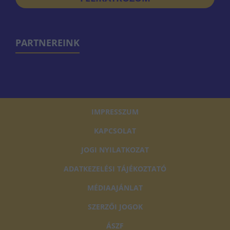
PARTNEREINK
IMPRESSZUM
KAPCSOLAT
JOGI NYILATKOZAT
ADATKEZELÉSI TÁJÉKOZTATÓ
MÉDIAAJÁNLAT
SZERZŐI JOGOK
ÁSZF