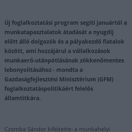
Új foglalkoztatási program segíti januártól a
munkatapasztalatok átadását a nyugdíj
előtt álló dolgozók és a pályakezdő fiatalok
között, ami hozzájárul a vállalkozások
munkaerő-utánpótlásának zökkenőmentes
lebonyolításához - mondta a
Gazdaságfejlesztési Minisztérium (GFM)
foglalkoztatáspolitikáért felelős
államtitkára.
Czomba Sándor kifejtette: a munkahelyi