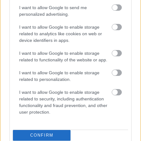
I want to allow Google to send me
personalized advertising.
I want to allow Google to enable storage
related to analytics like cookies on web or
device identifiers in apps.
I want to allow Google to enable storage
related to functionality of the website or app.
I want to allow Google to enable storage
Mi lett Alain Delon vagyonával? Adóhatósági
related to personalization.
csavar a sztoriban
I want to allow Google to enable storage
HÍREK
2026. júl. 19.
related to security, including authentication
functionality and fraud prevention, and other
user protection.
CONFIRM