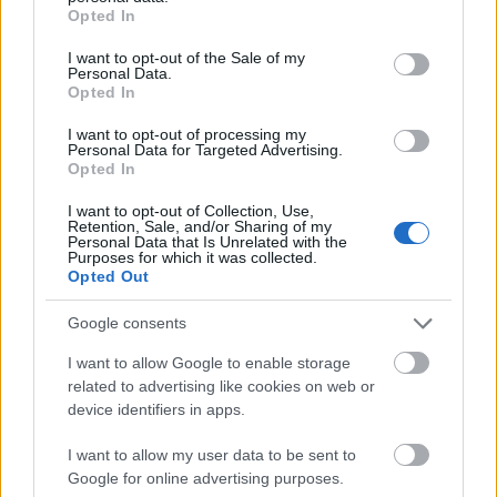
grant or deny consent to Google and its third-party tags to
Opted In
use your data for below specified purposes in below Google
consent section.
I want to opt-out of the Sale of my
Personal Data.
Uniós források: íme a teendők, amelyek a
Opted In
pénzek érkezéséhez még szükségesek
I want to opt-out of processing my
ELEMZÉSEK
2026. júl. 20.
Personal Data for Targeted Advertising.
Opted In
I want to opt-out of Collection, Use,
Retention, Sale, and/or Sharing of my
Personal Data that Is Unrelated with the
Purposes for which it was collected.
Opted Out
Google consents
I want to allow Google to enable storage
related to advertising like cookies on web or
Minden idők legjövedelmezőbbje és
device identifiers in apps.
legdrágábbja volt az amerikai foci vb -
gyorsmérleg
I want to allow my user data to be sent to
Google for online advertising purposes.
HÍREK
2026. júl. 20.