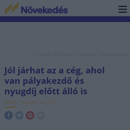
Az adatok időállapota: késleltetett. |
Jogi nyilatkozat
Jól járhat az a cég, ahol
van pályakezdő és
nyugdíj előtt álló is
HÍREK
2023. DEC. 20.
MTI