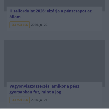
Hitelfordulat 2026: elzárja a pénzcsapot az
állam
ELEMZÉSEK
2026. júl. 22.
Vagyonvisszaszerzés: amikor a pénz
gyorsabban fut, mint a jog
ELEMZÉSEK
2026. júl. 21.