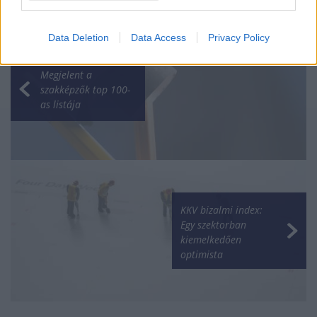
Data Deletion
Data Access
Privacy Policy
Megjelent a
szakképzők top 100-
as listája
KKV bizalmi index:
Egy szektorban
kiemelkedően
optimista