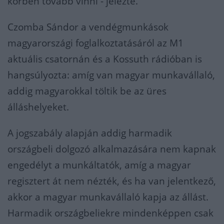
körben tovább vinni - jelezte.
Czomba Sándor a vendégmunkások
magyarországi foglalkoztatásáról az M1
aktuális csatornán és a Kossuth rádióban is
hangsúlyozta: amíg van magyar munkavállaló,
addig magyarokkal töltik be az üres
álláshelyeket.
A jogszabály alapján addig harmadik
országbeli dolgozó alkalmazására nem kapnak
engedélyt a munkáltatók, amíg a magyar
regisztert át nem nézték, és ha van jelentkező,
akkor a magyar munkavállaló kapja az állást.
Harmadik országbeliekre mindenképpen csak