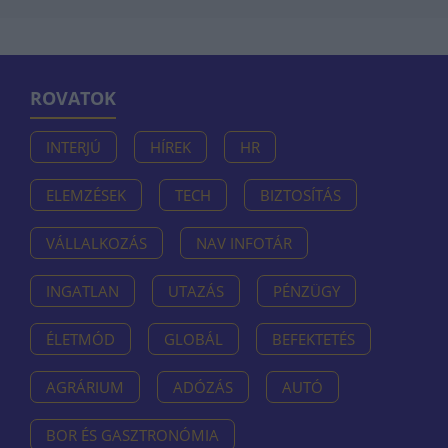
ROVATOK
INTERJÚ
HÍREK
HR
ELEMZÉSEK
TECH
BIZTOSÍTÁS
VÁLLALKOZÁS
NAV INFOTÁR
INGATLAN
UTAZÁS
PÉNZÜGY
ÉLETMÓD
GLOBÁL
BEFEKTETÉS
AGRÁRIUM
ADÓZÁS
AUTÓ
BOR ÉS GASZTRONÓMIA