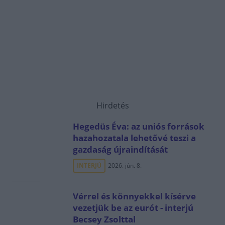
Hirdetés
Hegedüs Éva: az uniós források
hazahozatala lehetővé teszi a
gazdaság újraindítását
INTERJÚ
2026. jún. 8.
Vérrel és könnyekkel kísérve
vezetjük be az eurót - interjú
Becsey Zsolttal