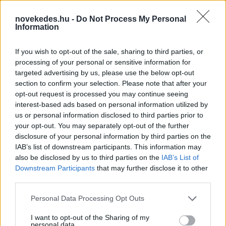
novekedes.hu -
Do Not Process My Personal
Information
If you wish to opt-out of the sale, sharing to third parties, or
processing of your personal or sensitive information for
targeted advertising by us, please use the below opt-out
section to confirm your selection. Please note that after your
opt-out request is processed you may continue seeing
interest-based ads based on personal information utilized by
us or personal information disclosed to third parties prior to
Kéthónapos a Tisza-kormány: íme a mérleg!
your opt-out. You may separately opt-out of the further
disclosure of your personal information by third parties on the
ELEMZÉSEK
2026. júl. 21.
IAB’s list of downstream participants. This information may
also be disclosed by us to third parties on the
IAB’s List of
Downstream Participants
that may further disclose it to other
third parties.
Please note that this website/app uses one or more Google
Personal Data Processing Opt Outs
services and may gather and store information including but
not limited to your visit or usage behaviour. You may click to
I want to opt-out of the Sharing of my
personal data.