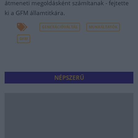
átmeneti megoldásként számítanak - fejtette
ki a GFM államtitkára.
GENERÁCIÓVÁLTÁS
MUNKÁLTATÓK
GFM
NÉPSZERŰ