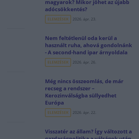
magyarok? Mikor jöhet az újabb
adócsökkentés?
ELEMZÉSEK
2026. ápr. 23.
Nem feltétlenül oda kerül a
használt ruha, ahová gondolnánk
- A second-hand ipar árnyoldala
ELEMZÉSEK
2026. ápr. 26.
Még nincs összeomlás, de már
recseg a rendszer –
Kerozinválságba süllyedhet
Európa
ELEMZÉSEK
2026. ápr. 22.
Visszatér az állam? Így változott a
gazdaságpolitika a válságok után