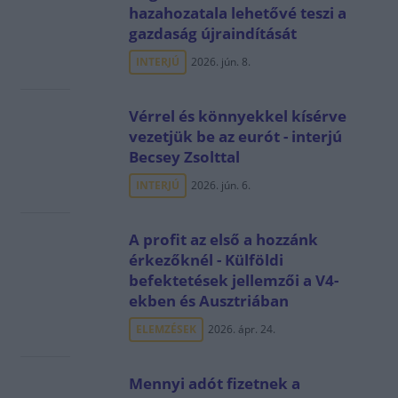
hazahozatala lehetővé teszi a
gazdaság újraindítását
INTERJÚ
2026. jún. 8.
Vérrel és könnyekkel kísérve
vezetjük be az eurót - interjú
Becsey Zsolttal
INTERJÚ
2026. jún. 6.
A profit az első a hozzánk
érkezőknél - Külföldi
befektetések jellemzői a V4-
ekben és Ausztriában
ELEMZÉSEK
2026. ápr. 24.
Mennyi adót fizetnek a