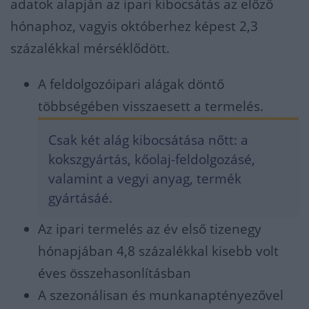
adatok alapján az ipari kibocsátás az előző
hónaphoz, vagyis októberhez képest 2,3
százalékkal mérséklődött.
A feldolgozóipari alágak döntő
többségében visszaesett a termelés.
Csak két alág kibocsátása nőtt: a
kokszgyártás, kőolaj-feldolgozásé,
valamint a vegyi anyag, termék
gyártásáé.
Az ipari termelés az év első tizenegy
hónapjában 4,8 százalékkal kisebb volt
éves összehasonlításban
A szezonálisan és munkanaptényezővel