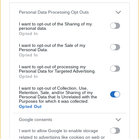
Please note that this website/app uses one or more Google
Personal Data Processing Opt Outs
services and may gather and store information including but
not limited to your visit or usage behaviour. You may click to
I want to opt-out of the Sharing of my
personal data.
grant or deny consent to Google and its third-party tags to
Minden idők legjövedelmezőbbje és
Opted In
use your data for below specified purposes in below Google
legdrágábbja volt az amerikai foci vb -
consent section.
I want to opt-out of the Sale of my
gyorsmérleg
Personal Data.
Opted In
HÍREK
2026. júl. 20.
I want to opt-out of processing my
Personal Data for Targeted Advertising.
Opted In
I want to opt-out of Collection, Use,
Retention, Sale, and/or Sharing of my
Personal Data that Is Unrelated with the
Purposes for which it was collected.
Opted Out
Google consents
I want to allow Google to enable storage
Mi lett Alain Delon vagyonával? Adóhatósági
related to advertising like cookies on web or