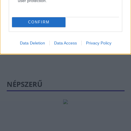
user protection.
Putyin erős kihívót
kapott az
CONFIRM
elnökválasztáson
Data Deletion
Data Access
Privacy Policy
NÉPSZERŰ