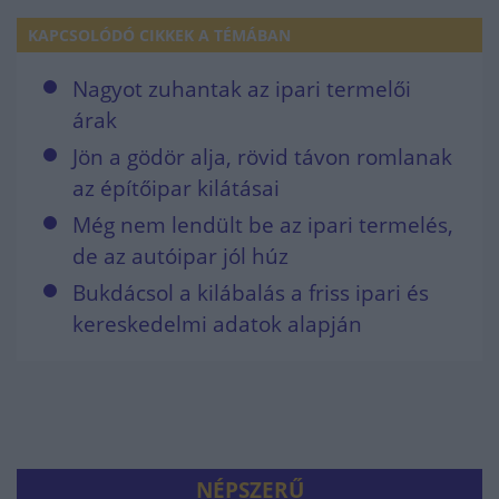
KAPCSOLÓDÓ CIKKEK A TÉMÁBAN
Nagyot zuhantak az ipari termelői
árak
Jön a gödör alja, rövid távon romlanak
az építőipar kilátásai
Még nem lendült be az ipari termelés,
de az autóipar jól húz
Bukdácsol a kilábalás a friss ipari és
kereskedelmi adatok alapján
NÉPSZERŰ