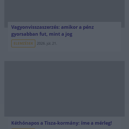
Vagyonvisszaszerzés: amikor a pénz
gyorsabban fut, mint a jog
ELEMZÉSEK
2026. júl. 21.
Kéthónapos a Tisza-kormány: íme a mérleg!