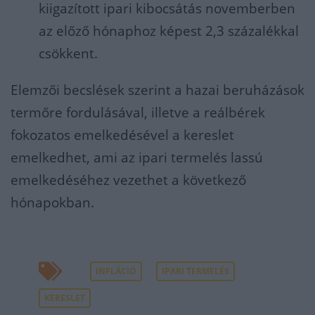
kiigazított ipari kibocsátás novemberben
az előző hónaphoz képest 2,3 százalékkal
csökkent.
Elemzői becslések szerint a hazai beruházások
termőre fordulásával, illetve a reálbérek
fokozatos emelkedésével a kereslet
emelkedhet, ami az ipari termelés lassú
emelkedéséhez vezethet a következő
hónapokban.
INFLÁCIÓ
IPARI TERMELÉS
KERESLET