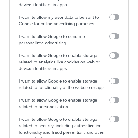
csavar a sztoriban
device identifiers in apps.
HÍREK
2026. júl. 19.
I want to allow my user data to be sent to
Google for online advertising purposes.
I want to allow Google to send me
personalized advertising.
I want to allow Google to enable storage
related to analytics like cookies on web or
device identifiers in apps.
I want to allow Google to enable storage
Újabb felhők a
related to functionality of the website or app.
Boeing egén - egyre
I want to allow Google to enable storage
nagyobb bajban a
related to personalization.
repülőgépgyártó
I want to allow Google to enable storage
related to security, including authentication
functionality and fraud prevention, and other