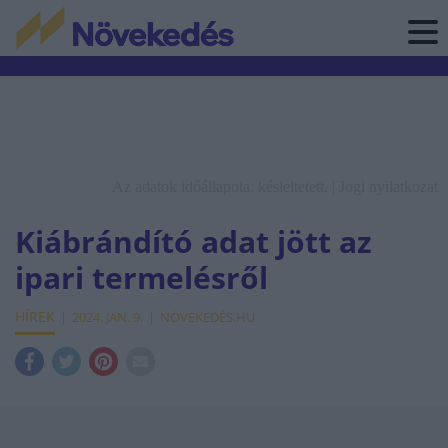
Az adatok időállapota: késleltetett. |
Jogi nyilatkozat
Kiábrándító adat jött az
ipari termelésről
HÍREK
2024. JAN. 9.
NÖVEKEDÉS.HU