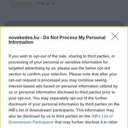
ELEMZÉSEK
2026. júl. 21.
novekedes.hu -
Do Not Process My Personal
Information
If you wish to opt-out of the sale, sharing to third parties, or
processing of your personal or sensitive information for
targeted advertising by us, please use the below opt-out
section to confirm your selection. Please note that after your
Uniós források: íme a teendők, amelyek a
opt-out request is processed you may continue seeing
pénzek érkezéséhez még szükségesek
interest-based ads based on personal information utilized by
ELEMZÉSEK
2026. júl. 20.
us or personal information disclosed to third parties prior to
your opt-out. You may separately opt-out of the further
disclosure of your personal information by third parties on the
IAB’s list of downstream participants. This information may
also be disclosed by us to third parties on the
IAB’s List of
Downstream Participants
that may further disclose it to other
third parties.