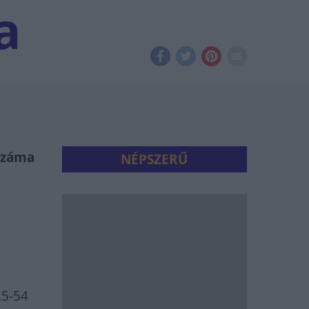
a
tszáma
NÉPSZERŰ
25-54