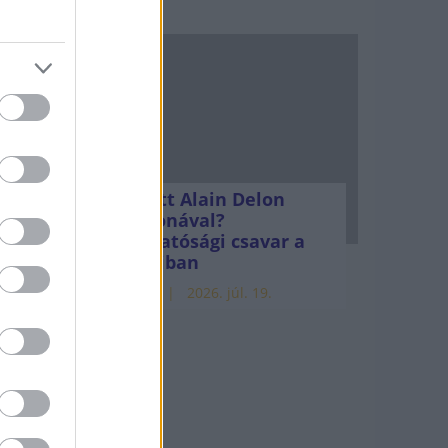
Mi lett Alain Delon
vagyonával?
Adóhatósági csavar a
sztoriban
HÍREK
2026. júl. 19.