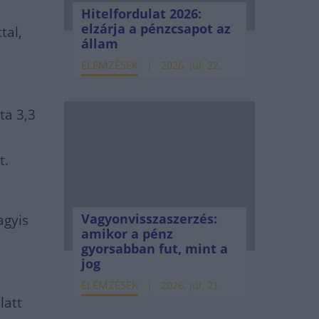
Hitelfordulat 2026:
elzárja a pénzcsapot az
tal,
állam
ELEMZÉSEK
2026. júl. 22.
ta 3,3
t.
Vagyonvisszaszerzés:
agyis
amikor a pénz
gyorsabban fut, mint a
jog
ELEMZÉSEK
2026. júl. 21.
latt