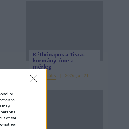
Kéthónapos a Tisza-
kormány: íme a
mérleg!
ELEMZÉSEK
2026. júl. 21.
sonal or
ection to
ou may
 personal
out of the
 downstream