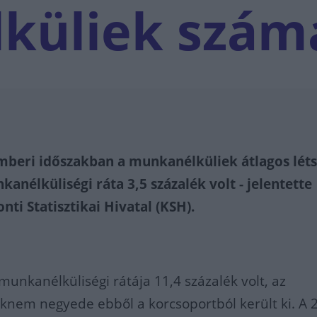
küliek szám
emberi időszakban a munkanélküliek átlagos lé
kanélküliségi ráta 3,5 százalék volt - jelentette
ti Statisztikai Hivatal (KSH).
munkanélküliségi rátája 11,4 százalék volt, az
aknem negyede ebből a korcsoportból került ki. A 