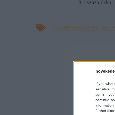
3,1 százalékkal
FOGLALKOZTATOTTSÁG
MUNKA
novekede
If you wish 
sensitive in
confirm you
continue se
information 
further disc