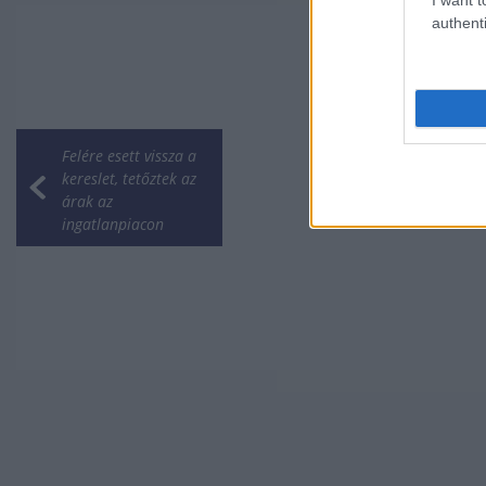
authenti
Felére esett vissza a
kereslet, tetőztek az
árak az
ingatlanpiacon