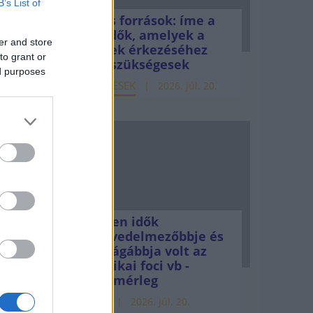
B’s List of
Uniós források: íme a
teendők, amelyek a
er and store
pénzek érkezéséhez
to grant or
még szükségesek
ed purposes
ELEMZÉSEK
2026. júl. 20.
Minden idők
legjövedelmezőbbje és
legdrágábbja volt az
amerikai foci vb -
gyorsmérleg
HÍREK
2026. júl. 20.