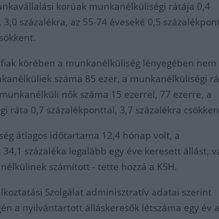
nkavállalási korúak munkanélküliségi rátája 0,4
, 3,0 százalékra, az 55-74 éveseké 0,5 százalékpont
csökkent.
érfiak körében a munkanélküliség lényegében nem
nkanélküliek száma 85 ezer, a munkanélküliségi rá
A munkanélküli nők száma 15 ezerrel, 77 ezerre, a
i ráta 0,7 százalékponttal, 3,7 százalékra csökken
ég átlagos időtartama 12,4 hónap volt, a
34,1 százaléka legalább egy éve keresett állást, v
élkülinek számított - tette hozzá a KSH.
koztatási Szolgálat adminisztratív adatai szerint
n a nyilvántartott álláskeresők létszáma egy év a