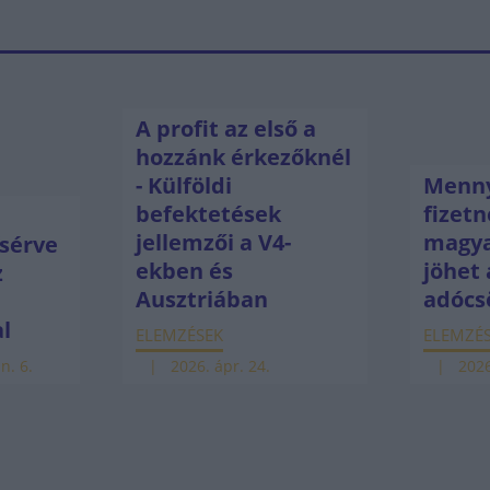
A profit az első a
hozzánk érkezőknél
- Külföldi
Menny
befektetések
fizetn
jellemzői a V4-
magya
sérve
ekben és
jöhet 
z
Ausztriában
adócs
ú
al
ELEMZÉSEK
ELEMZÉ
n. 6.
2026. ápr. 24.
2026