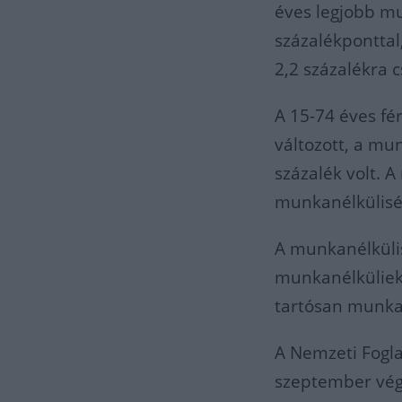
éves legjobb mu
százalékponttal
2,2 százalékra 
A 15-74 éves f
változott, a mu
százalék volt. 
munkanélküliség
A munkanélkülis
munkanélküliek 
tartósan munkan
A Nemzeti Foglal
szeptember végé