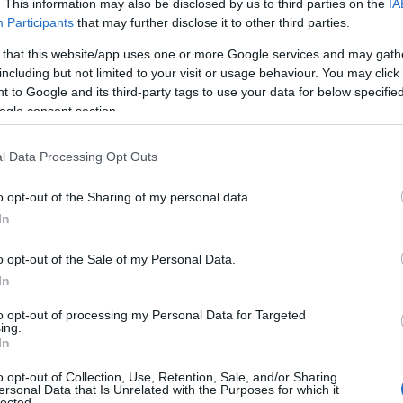
. This information may also be disclosed by us to third parties on the
IA
Participants
that may further disclose it to other third parties.
 that this website/app uses one or more Google services and may gath
including but not limited to your visit or usage behaviour. You may click 
 to Google and its third-party tags to use your data for below specifi
ogle consent section.
l Data Processing Opt Outs
o opt-out of the Sharing of my personal data.
In
o opt-out of the Sale of my Personal Data.
In
to opt-out of processing my Personal Data for Targeted
ing.
In
o opt-out of Collection, Use, Retention, Sale, and/or Sharing
ersonal Data that Is Unrelated with the Purposes for which it
lected.