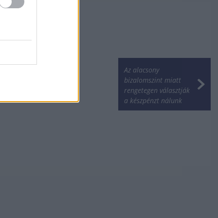
Az alacsony
bizalomszint miatt
rengetegen választják
a készpénzt nálunk