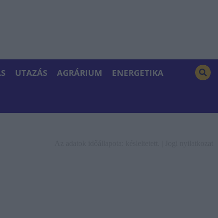
S
UTAZÁS
AGRÁRIUM
ENERGETIKA
Az adatok időállapota: késleltetett. |
Jogi nyilatkozat