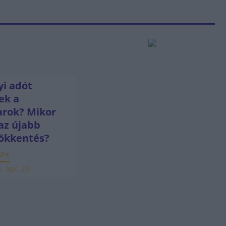
i adót
ek a
rok? Mikor
az újabb
ökkentés?
SEK
. ápr. 23.