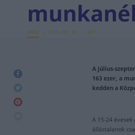
munkanél
HÍREK
2019. OKT. 29.
MTI
A július-szept
163 ezer, a mun
kedden a Közpon
A 15-24 évesek 
állástalanok cs