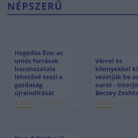
NÉPSZERŰ
Hegedüs Éva: az
uniós források
Vérrel és
hazahozatala
könnyekkel kí
lehetővé teszi a
vezetjük be a
gazdaság
eurót - interj
újraindítását
Becsey Zsoltt
INTERJÚ
INTERJÚ
2026. jún. 8.
2026. jú