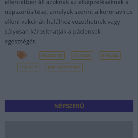
ellentétben áll azoknak az elképzeléseknek a
népszerűsítése, amelyek szerint a koronavírus
elleni vakcinák halálhoz vezethetnek vagy
súlyosan károsíthatják a páciensek
egészségét.
FACEBOOK
YOUTUBE
BRAZÍLIA
COVID-19
JAIR BOLSONARO
NÉPSZERŰ