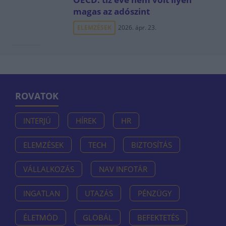
magas az adószint
ELEMZÉSEK
2026. ápr. 23.
ROVATOK
INTERJÚ
HÍREK
HR
ELEMZÉSEK
TECH
BIZTOSÍTÁS
VÁLLALKOZÁS
NAV INFOTÁR
INGATLAN
UTAZÁS
PÉNZÜGY
ÉLETMÓD
GLOBÁL
BEFEKTETÉS