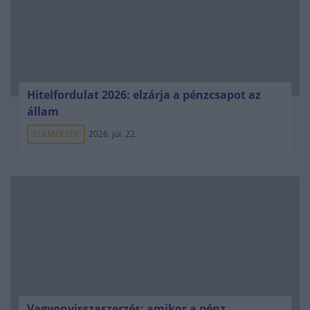
Hitelfordulat 2026: elzárja a pénzcsapot az
állam
ELEMZÉSEK
2026. júl. 22.
Vagyonvisszaszerzés: amikor a pénz