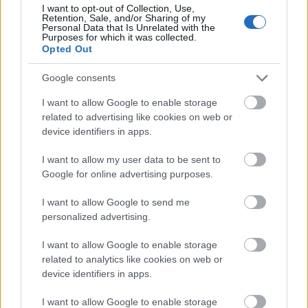
I want to opt-out of Collection, Use,
Retention, Sale, and/or Sharing of my
Personal Data that Is Unrelated with the
Purposes for which it was collected.
Opted Out
Google consents
I want to allow Google to enable storage
related to advertising like cookies on web or
Orbán: nincs vidéki
device identifiers in apps.
fejlődés a közép-
európai egység
I want to allow my user data to be sent to
gondolata nélkül
Google for online advertising purposes.
I want to allow Google to send me
personalized advertising.
I want to allow Google to enable storage
related to analytics like cookies on web or
Egyre több
device identifiers in apps.
lehetőséghez juthat a
magyar egészségipar
I want to allow Google to enable storage