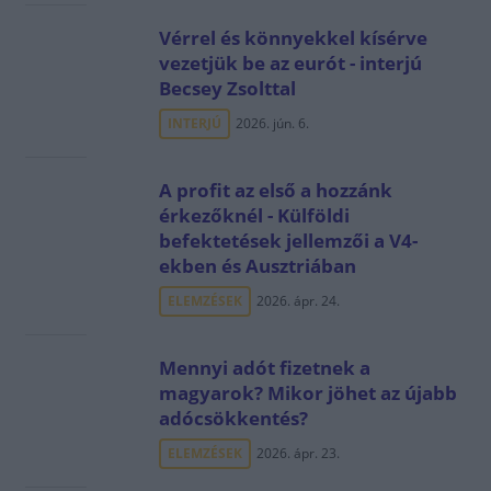
Vérrel és könnyekkel kísérve
vezetjük be az eurót - interjú
Becsey Zsolttal
INTERJÚ
2026. jún. 6.
A profit az első a hozzánk
érkezőknél - Külföldi
befektetések jellemzői a V4-
ekben és Ausztriában
ELEMZÉSEK
2026. ápr. 24.
Mennyi adót fizetnek a
magyarok? Mikor jöhet az újabb
adócsökkentés?
ELEMZÉSEK
2026. ápr. 23.