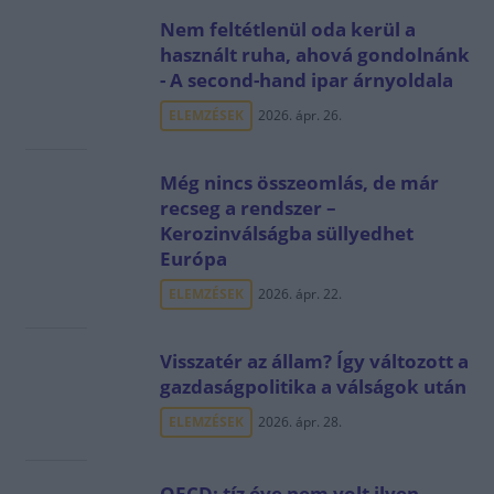
Nem feltétlenül oda kerül a
használt ruha, ahová gondolnánk
- A second-hand ipar árnyoldala
ELEMZÉSEK
2026. ápr. 26.
Még nincs összeomlás, de már
recseg a rendszer –
Kerozinválságba süllyedhet
Európa
ELEMZÉSEK
2026. ápr. 22.
Visszatér az állam? Így változott a
gazdaságpolitika a válságok után
ELEMZÉSEK
2026. ápr. 28.
OECD: tíz éve nem volt ilyen