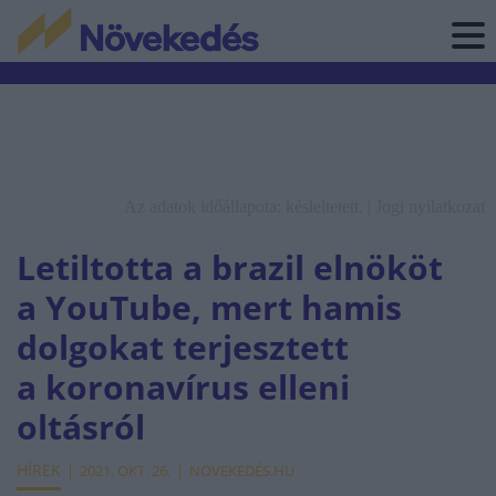
Az adatok időállapota: késleltetett. |
Jogi nyilatkozat
Letiltotta a brazil elnököt
a YouTube, mert hamis
dolgokat terjesztett
a koronavírus elleni
oltásról
HÍREK
2021. OKT. 26.
NÖVEKEDÉS.HU