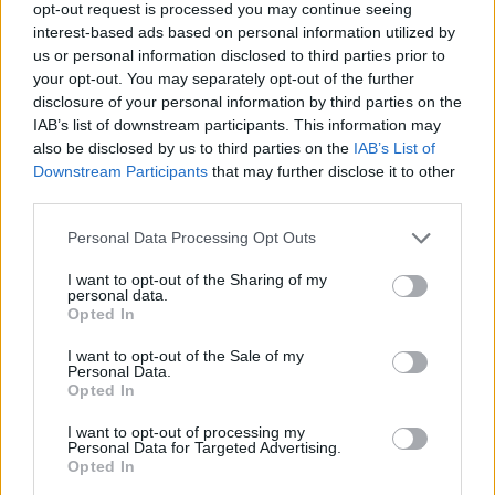
Minden idők legjövedelmezőbbje és
opt-out request is processed you may continue seeing
legdrágábbja volt az amerikai foci vb -
interest-based ads based on personal information utilized by
us or personal information disclosed to third parties prior to
gyorsmérleg
your opt-out. You may separately opt-out of the further
HÍREK
2026. júl. 20.
disclosure of your personal information by third parties on the
IAB’s list of downstream participants. This information may
also be disclosed by us to third parties on the
IAB’s List of
Downstream Participants
that may further disclose it to other
third parties.
Please note that this website/app uses one or more Google
Personal Data Processing Opt Outs
services and may gather and store information including but
not limited to your visit or usage behaviour. You may click to
I want to opt-out of the Sharing of my
personal data.
grant or deny consent to Google and its third-party tags to
Opted In
use your data for below specified purposes in below Google
consent section.
I want to opt-out of the Sale of my
Mi lett Alain Delon vagyonával? Adóhatósági
Personal Data.
Opted In
csavar a sztoriban
I want to opt-out of processing my
HÍREK
2026. júl. 19.
Personal Data for Targeted Advertising.
Opted In