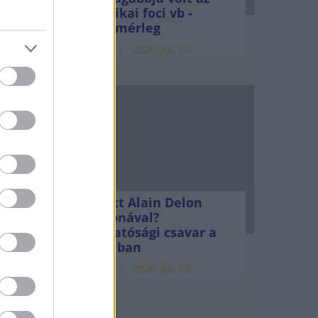
amerikai foci vb -
gyorsmérleg
HÍREK
2026. júl. 20.
Mi lett Alain Delon
vagyonával?
Adóhatósági csavar a
sztoriban
HÍREK
2026. júl. 19.