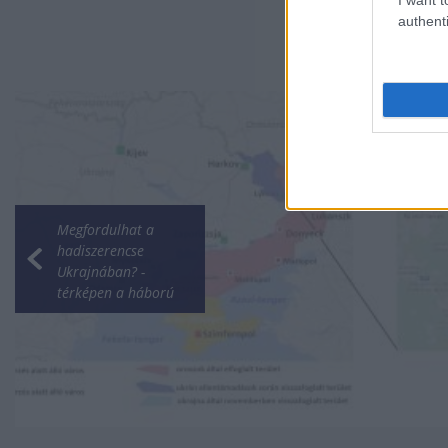
authenti
Megfordulhat a
hadiszerencse
Ukrajnában? -
térképen a háború