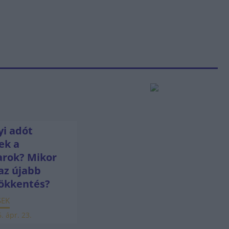
i adót
ek a
rok? Mikor
az újabb
ökkentés?
SEK
. ápr. 23.