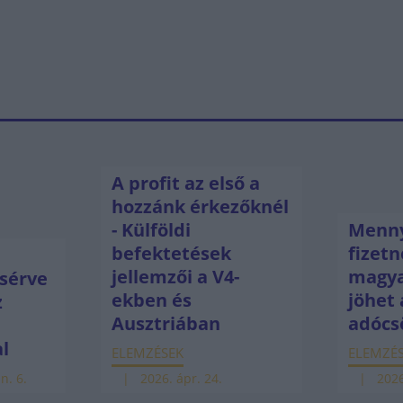
A profit az első a
hozzánk érkezőknél
- Külföldi
Menny
befektetések
fizetn
jellemzői a V4-
magya
sérve
ekben és
jöhet 
z
Ausztriában
adócs
ú
al
ELEMZÉSEK
ELEMZÉ
n. 6.
2026. ápr. 24.
2026