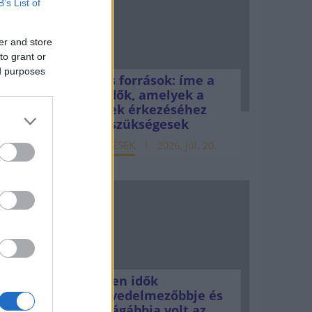
B’s List of
er and store
to grant or
ed purposes
Uniós források: íme a
teendők, amelyek a
pénzek érkezéséhez
még szükségesek
ELEMZÉSEK
2026. júl. 20.
Minden idők
legjövedelmezőbbje és
legdrágábbja volt az