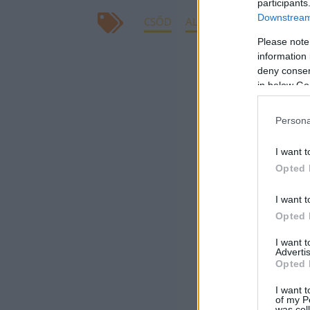
participants
Downstream 
CSŐD
ALEX JONES
Please note
information 
deny consent
in below Go
Persona
I want t
Opted 
I want t
Opted 
I want 
Advertis
Opted 
I want t
of my P
was col