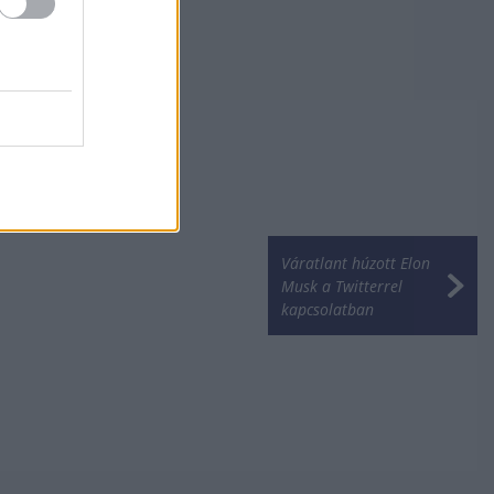
Váratlant húzott Elon
Musk a Twitterrel
kapcsolatban