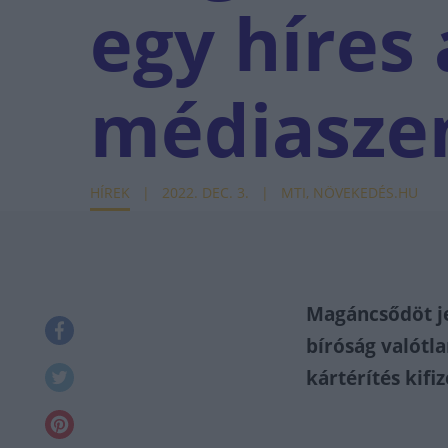
egy híres
médiasze
HÍREK
2022. DEC. 3.
MTI, NÖVEKEDÉS.HU
Magáncsődöt je
bíróság valótla
kártérítés kifi