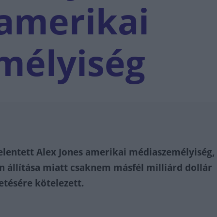
 amerikai
mélyiség
lentett Alex Jones amerikai médiaszemélyiség, 
n állítása miatt csaknem másfél milliárd dollár
zetésére kötelezett.