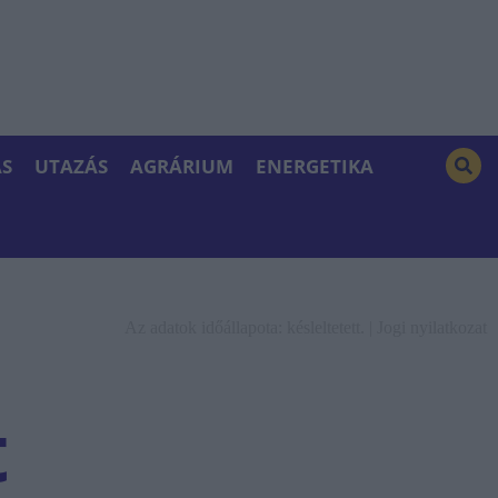
S
UTAZÁS
AGRÁRIUM
ENERGETIKA
Az adatok időállapota: késleltetett. |
Jogi nyilatkozat
t