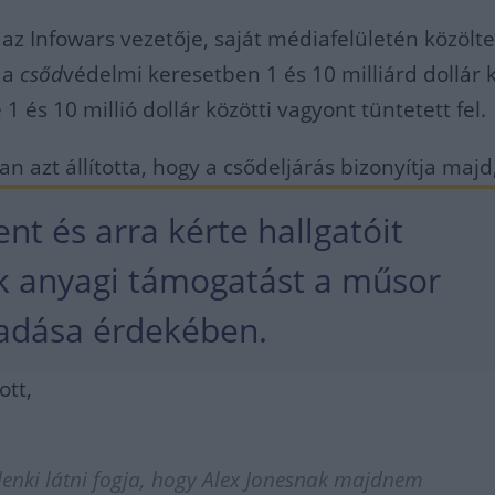
az Infowars vezetője, saját médiafelületén közölt
 a
csőd
védelmi keresetben 1 és 10 milliárd dollár k
e 1 és 10 millió dollár közötti vagyont tüntetett fel.
n azt állította, hogy a csődeljárás bizonyítja majd
t és arra kérte hallgatóit
k anyagi támogatást a műsor
adása érdekében.
ott,
enki látni fogja, hogy Alex Jonesnak majdnem