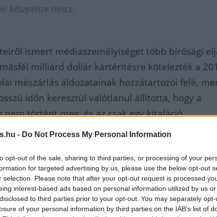
i készpénze nincs.
eteiről ismert médiaszemélyiséget több bírósági el
ásfél milliárd dollár kártérítésre kötelezték a 20
lai mészárlás áldozatainak hozzátartozói felé, mer
zú időn keresztül valótlanul állította, hogy a
 nem történt meg, és az csak egy kitaláció.
s.hu -
Do Not Process My Personal Information
 elméletekkel előszeretettel foglalkozó Alex Jones
azt a botrányos interjúját Kanye West, melyben H
to opt-out of the sale, sharing to third parties, or processing of your per
cát végig egy fekete maszkkal takarta az énekes a t
formation for targeted advertising by us, please use the below opt-out s
r selection. Please note that after your opt-out request is processed y
eing interest-based ads based on personal information utilized by us or
disclosed to third parties prior to your opt-out. You may separately opt-
losure of your personal information by third parties on the IAB’s list of