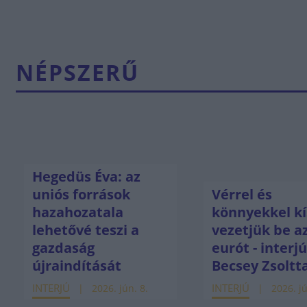
NÉPSZERŰ
Hegedüs Éva: az
uniós források
Vérrel és
hazahozatala
könnyekkel kí
lehetővé teszi a
vezetjük be a
gazdaság
eurót - interj
újraindítását
Becsey Zsoltt
INTERJÚ
INTERJÚ
2026. jún. 8.
2026. jú