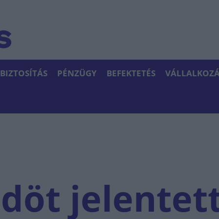
BIZTOSÍTÁS
PÉNZÜGY
BEFEKTETÉS
VÁLLALKOZÁ
öt jelentet