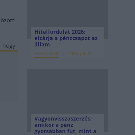
e
özötti
Hitelfordulat 2026:
elzárja a pénzcsapot az
állam
, hogy
ELEMZÉSEK
2026. júl. 22.
Vagyonvisszaszerzés:
amikor a pénz
gyorsabban fut, mint a