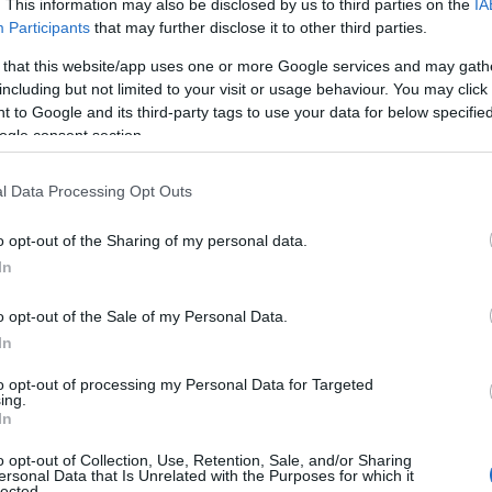
. This information may also be disclosed by us to third parties on the
IA
Participants
that may further disclose it to other third parties.
 that this website/app uses one or more Google services and may gath
including but not limited to your visit or usage behaviour. You may click 
 to Google and its third-party tags to use your data for below specifi
ogle consent section.
l Data Processing Opt Outs
o opt-out of the Sharing of my personal data.
In
o opt-out of the Sale of my Personal Data.
In
to opt-out of processing my Personal Data for Targeted
ing.
In
o opt-out of Collection, Use, Retention, Sale, and/or Sharing
ersonal Data that Is Unrelated with the Purposes for which it
lected.