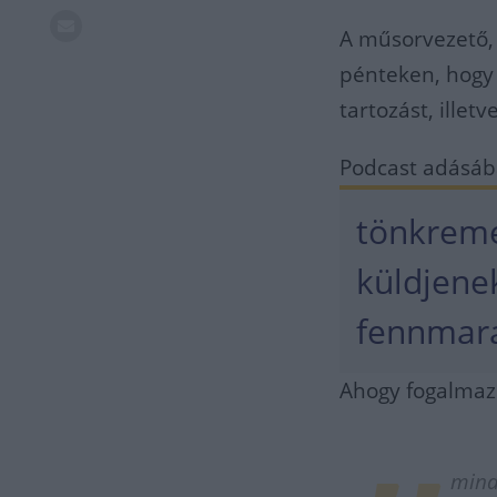
A műsorvezető, 
pénteken, hogy
tartozást, illetv
Podcast adásába
tönkremen
küldjene
fennmar
Ahogy fogalmaz
mind