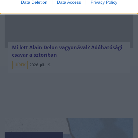
Data Deletion
Data Access
Privacy Policy
Mi lett Alain Delon vagyonával? Adóhatósági
csavar a sztoriban
HÍREK
2026. júl. 19.