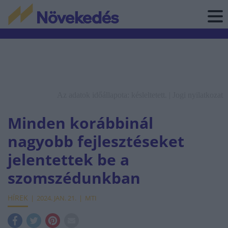
Az adatok időállapota: késleltetett. |
Jogi nyilatkozat
Minden korábbinál
nagyobb fejlesztéseket
jelentettek be a
szomszédunkban
HÍREK
2024. JAN. 21.
MTI