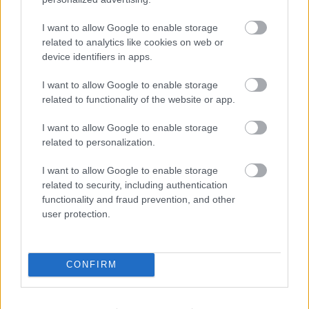
pénzek érkezéséhez még szükségesek
I want to allow Google to enable storage
ELEMZÉSEK
2026. júl. 20.
related to analytics like cookies on web or
device identifiers in apps.
I want to allow Google to enable storage
related to functionality of the website or app.
I want to allow Google to enable storage
related to personalization.
I want to allow Google to enable storage
Minden idők legjövedelmezőbbje és
related to security, including authentication
functionality and fraud prevention, and other
legdrágábbja volt az amerikai foci vb -
user protection.
gyorsmérleg
HÍREK
2026. júl. 20.
CONFIRM