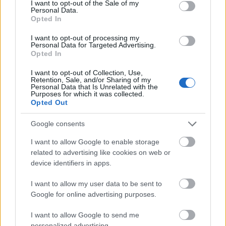
I want to opt-out of the Sale of my
Personal Data.
Opted In
I want to opt-out of processing my
Personal Data for Targeted Advertising.
Opted In
I want to opt-out of Collection, Use,
Kéthónapos a Tisza-kormány: íme a mérleg!
Retention, Sale, and/or Sharing of my
Personal Data that Is Unrelated with the
ELEMZÉSEK
2026. júl. 21.
Purposes for which it was collected.
Opted Out
Google consents
I want to allow Google to enable storage
related to advertising like cookies on web or
device identifiers in apps.
I want to allow my user data to be sent to
Google for online advertising purposes.
I want to allow Google to send me
Uniós források: íme a teendők, amelyek a
personalized advertising.