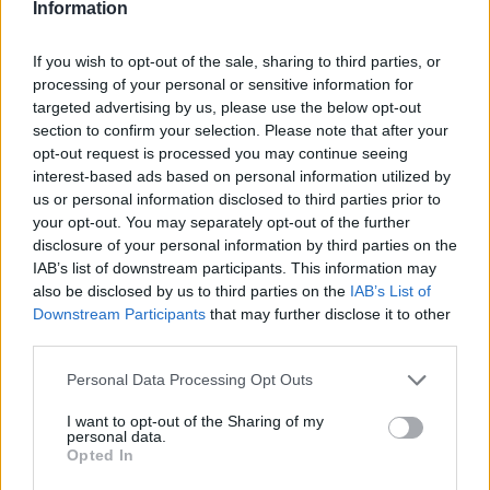
Information
ELEMZÉSEK
2026. júl. 22.
If you wish to opt-out of the sale, sharing to third parties, or
processing of your personal or sensitive information for
targeted advertising by us, please use the below opt-out
section to confirm your selection. Please note that after your
opt-out request is processed you may continue seeing
interest-based ads based on personal information utilized by
us or personal information disclosed to third parties prior to
your opt-out. You may separately opt-out of the further
disclosure of your personal information by third parties on the
IAB’s list of downstream participants. This information may
Vagyonvisszaszerzés: amikor a pénz
also be disclosed by us to third parties on the
IAB’s List of
gyorsabban fut, mint a jog
Downstream Participants
that may further disclose it to other
third parties.
ELEMZÉSEK
2026. júl. 21.
Please note that this website/app uses one or more Google
Personal Data Processing Opt Outs
services and may gather and store information including but
not limited to your visit or usage behaviour. You may click to
I want to opt-out of the Sharing of my
personal data.
grant or deny consent to Google and its third-party tags to
Opted In
use your data for below specified purposes in below Google
consent section.