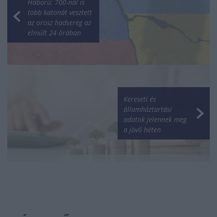
Háború: 700-nál is
több katonát vesztett
az orosz hadsereg az
elmúlt 24 órában
Kereseti és
államháztartási
adatok jelennek meg
a jövő héten