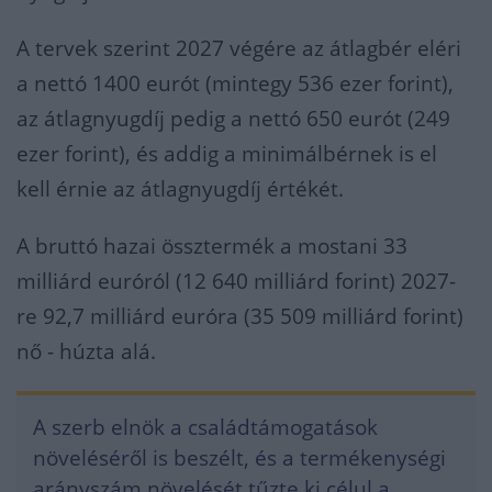
A tervek szerint 2027 végére az átlagbér eléri
a nettó 1400 eurót (mintegy 536 ezer forint),
az átlagnyugdíj pedig a nettó 650 eurót (249
ezer forint), és addig a minimálbérnek is el
kell érnie az átlagnyugdíj értékét.
A bruttó hazai össztermék a mostani 33
milliárd euróról (12 640 milliárd forint) 2027-
re 92,7 milliárd euróra (35 509 milliárd forint)
nő - húzta alá.
A szerb elnök a családtámogatások
növeléséről is beszélt, és a termékenységi
arányszám növelését tűzte ki célul a