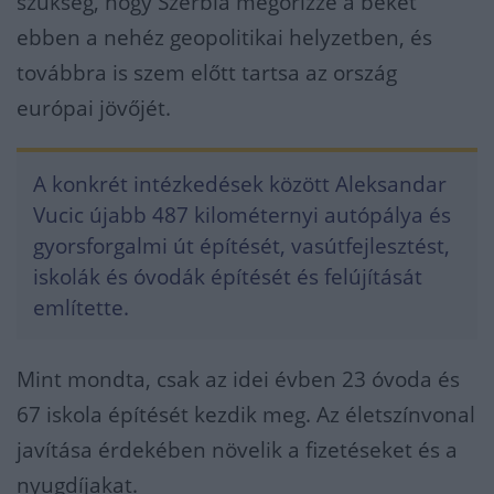
szükség, hogy Szerbia megőrizze a békét
ebben a nehéz geopolitikai helyzetben, és
továbbra is szem előtt tartsa az ország
európai jövőjét.
A konkrét intézkedések között Aleksandar
Vucic újabb 487 kilométernyi autópálya és
gyorsforgalmi út építését, vasútfejlesztést,
iskolák és óvodák építését és felújítását
említette.
Mint mondta, csak az idei évben 23 óvoda és
67 iskola építését kezdik meg. Az életszínvonal
javítása érdekében növelik a fizetéseket és a
nyugdíjakat.