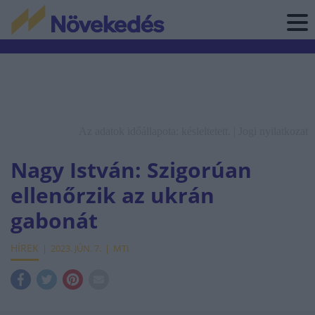
Az adatok időállapota: késleltetett. |
Jogi nyilatkozat
Nagy István: Szigorúan
ellenőrzik az ukrán
gabonát
HÍREK
2023. JÚN. 7.
MTI