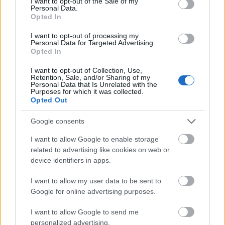
pénzek érkezéséhez még szükségesek
I want to opt-out of the Sale of my
Personal Data.
ELEMZÉSEK
2026. júl. 20.
Opted In
I want to opt-out of processing my
Personal Data for Targeted Advertising.
Opted In
I want to opt-out of Collection, Use,
Retention, Sale, and/or Sharing of my
Personal Data that Is Unrelated with the
Purposes for which it was collected.
Opted Out
Google consents
Minden idők legjövedelmezőbbje és
I want to allow Google to enable storage
legdrágábbja volt az amerikai foci vb -
related to advertising like cookies on web or
gyorsmérleg
device identifiers in apps.
HÍREK
2026. júl. 20.
I want to allow my user data to be sent to
Google for online advertising purposes.
I want to allow Google to send me
personalized advertising.