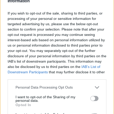
Information
If you wish to opt-out of the sale, sharing to third parties, or
processing of your personal or sensitive information for
targeted advertising by us, please use the below opt-out
section to confirm your selection. Please note that after your
opt-out request is processed you may continue seeing
Kéthónapos a Tisza-kormány: íme a mérleg!
interest-based ads based on personal information utilized by
ELEMZÉSEK
2026. júl. 21.
us or personal information disclosed to third parties prior to
your opt-out. You may separately opt-out of the further
disclosure of your personal information by third parties on the
IAB’s list of downstream participants. This information may
also be disclosed by us to third parties on the
IAB’s List of
Downstream Participants
that may further disclose it to other
third parties.
Please note that this website/app uses one or more Google
Personal Data Processing Opt Outs
services and may gather and store information including but
not limited to your visit or usage behaviour. You may click to
I want to opt-out of the Sharing of my
personal data.
grant or deny consent to Google and its third-party tags to
Opted In
Uniós források: íme a teendők, amelyek a
use your data for below specified purposes in below Google
consent section.