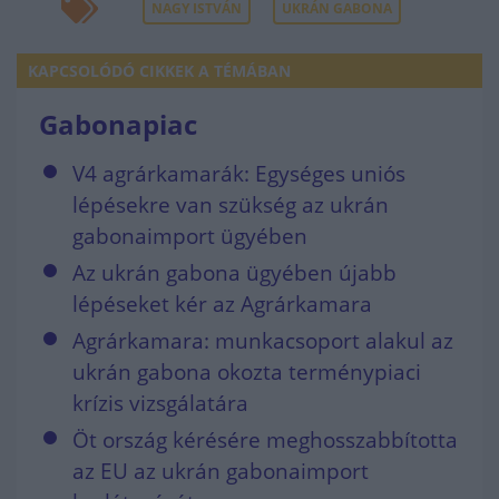
NAGY ISTVÁN
UKRÁN GABONA
KAPCSOLÓDÓ CIKKEK A TÉMÁBAN
Gabonapiac
V4 agrárkamarák: Egységes uniós
lépésekre van szükség az ukrán
gabonaimport ügyében
Az ukrán gabona ügyében újabb
lépéseket kér az Agrárkamara
Agrárkamara: munkacsoport alakul az
ukrán gabona okozta terménypiaci
krízis vizsgálatára
Öt ország kérésére meghosszabbította
az EU az ukrán gabonaimport