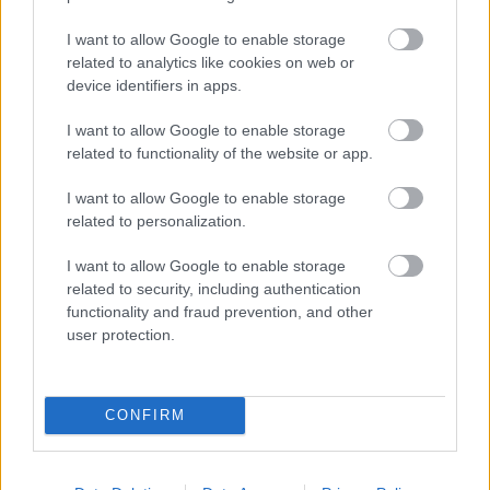
I want to allow Google to enable storage
related to analytics like cookies on web or
device identifiers in apps.
I want to allow Google to enable storage
related to functionality of the website or app.
Mi lett Alain Delon vagyonával? Adóhatósági
csavar a sztoriban
I want to allow Google to enable storage
related to personalization.
HÍREK
2026. júl. 19.
I want to allow Google to enable storage
related to security, including authentication
functionality and fraud prevention, and other
user protection.
CONFIRM
Oroszország
terrortámadás miatt