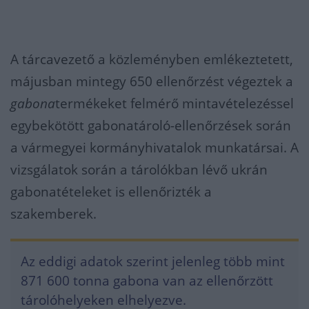
A tárcavezető a közleményben emlékeztetett,
májusban mintegy 650 ellenőrzést végeztek a
gabona
termékeket felmérő mintavételezéssel
egybekötött gabonatároló-ellenőrzések során
a vármegyei kormányhivatalok munkatársai. A
vizsgálatok során a tárolókban lévő ukrán
gabonatételeket is ellenőrizték a
szakemberek.
Az eddigi adatok szerint jelenleg több mint
871 600 tonna gabona van az ellenőrzött
tárolóhelyeken elhelyezve.