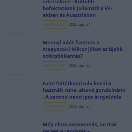
érkezőknél - Külföldi
befektetések jellemzői a V4-
ekben és Ausztriában
ELEMZÉSEK
2026. ápr. 24.
Mennyi adót fizetnek a
magyarok? Mikor jöhet az újabb
adócsökkentés?
ELEMZÉSEK
2026. ápr. 23.
Nem feltétlenül oda kerül a
használt ruha, ahová gondolnánk
- A second-hand ipar árnyoldala
ELEMZÉSEK
2026. ápr. 26.
Még nincs összeomlás, de már
recseg a rendszer –