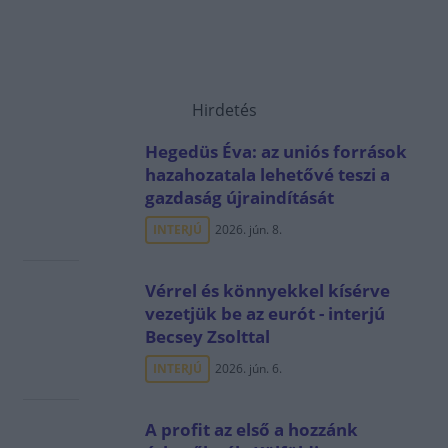
Hirdetés
Hegedüs Éva: az uniós források
hazahozatala lehetővé teszi a
gazdaság újraindítását
INTERJÚ
2026. jún. 8.
Vérrel és könnyekkel kísérve
vezetjük be az eurót - interjú
Becsey Zsolttal
INTERJÚ
2026. jún. 6.
A profit az első a hozzánk