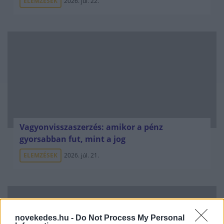
ELEMZÉSEK
2026. júl. 22.
Vagyonvisszaszerzés: amikor a pénz
gyorsabban fut, mint a jog
ELEMZÉSEK
2026. júl. 21.
novekedes.hu -
Do Not Process My Personal